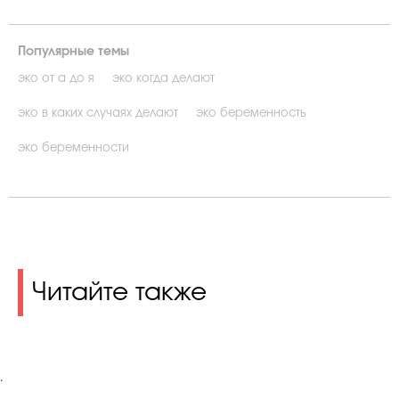
Популярные темы
эко от а до я
эко когда делают
эко в каких случаях делают
эко беременность
эко беременности
Читайте также
.