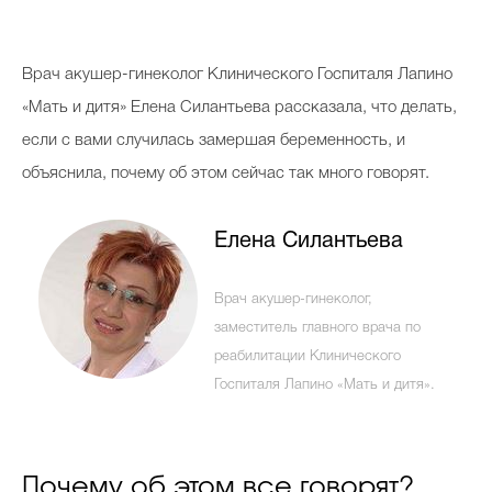
Косметичка профи
Вопрос эксперту
В
рач акушер-гинеколог Клинического Госпиталя Лапино
Папа может
«Мать и дитя» Елена Силантьева рассказала, что делать,
если с вами случилась замершая беременность, и
Худеем правильно
объяснила, почему об этом сейчас так много говорят.
Елена Силантьева
Бьютихакер / Мама-хакер
Врач акушер-гинеколог,
Выбор визажистов
заместитель главного врача по
реабилитации Клинического
Выбор косметолога
Госпиталя Лапино «Мать и дитя».
Полиция красоты
Хит недели от визажиста
Почему об этом все говорят?