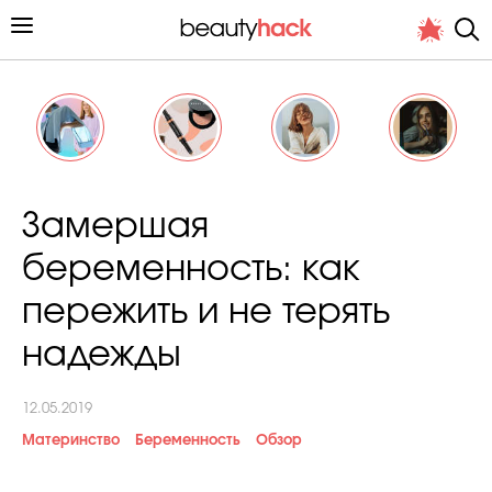
Личный опыт
Замершая
Стиль жизни
беременность: как
Подиум
пережить и не терять
Хит недели от стилиста
надежды
12.05.2019
Материнство
Беременность
Обзор
Снимает и тестирует редакция