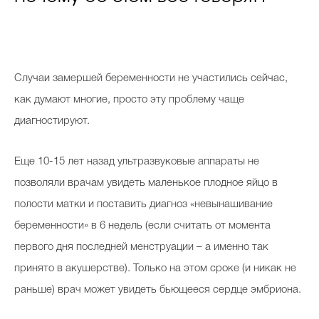
Celebrity дня
Случаи замершей беременности не участились сейчас,
Фотоальбом
как думают многие, просто эту проблему чаще
Интервью со звездой
диагностируют.
Еще 10-15 лет назад ультразвуковые аппараты не
Beauty- битвы
позволяли врачам увидеть маленькое плодное яйцо в
полости матки и поставить диагноз «невынашивание
Тесты
беременности» в 6 недель (если считать от момента
Викторины
первого дня последней менструации – а именно так
принято в акушерстве). Только на этом сроке (и никак не
раньше) врач может увидеть бьющееся сердце эмбриона.