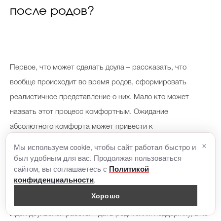
после родов?
Первое, что может сделать доула – рассказать, что
вообще происходит во время родов, сформировать
реалистичное представление о них. Мало кто может
назвать этот процесс комфортным. Ожидание
абсолютного комфорта может привести к
×
психологической травме во время родов. Например, если
Мы используем cookie, чтобы сайт работал быстро и
был удобным для вас. Продолжая пользоваться
женщина обнаруживает, что вместо спокойного и
сайтом, вы соглашаетесь с
Политикой
расслабленного дыхания ей хочется рычать, стоя при
.
конфиденциальности
этом на четвереньках.
Хорошо
Идея доульской работы – дать родителям поддержку, а не