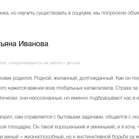
енка, но научить существовать в социуме, мы попросили об
тьяна Иванова
лог, специализируется на работе с детьми
ловек родился. Родной, желанный, долгожданный. Как он по
это кажется важнее всех глобальных катаклизмов. Страхи з
тически, они неосознанные, но именно подбрасывают нас в 
оворил, сам справляется с бытовыми задачами, общается с л
ской площадке. Он такой хорошенький и умненький, и я хочу,
 и умный = жизнеспособный, но к инстинктивной борьбе за 