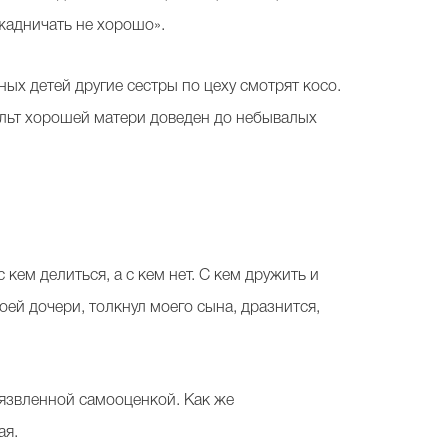
 жадничать не хорошо».
ых детей другие сестры по цеху смотрят косо.
культ хорошей матери доведен до небывалых
 кем делиться, а с кем нет. С кем дружить и
оей дочери, толкнул моего сына, дразнится,
 уязвленной самооценкой. Как же
ая.