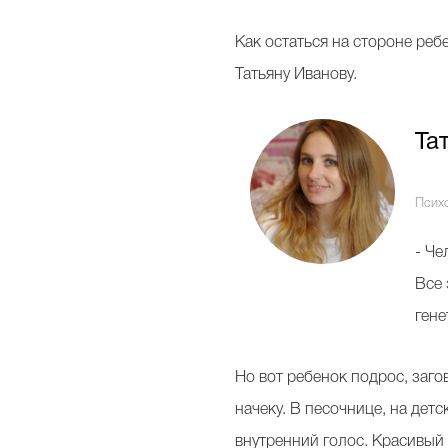
Как остаться на стороне реб
Татьяну Иванову.
Та
Психо
- Че
Все 
гене
Но вот ребенок подрос, заг
начеку. В песочнице, на дет
внутренний голос. Красивый