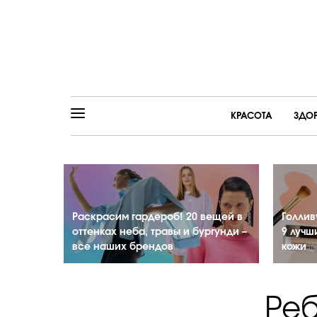
КРАСОТА
ЗДО
Раскрасим гардероб! 20 вещей в
Голлив
оттенках неба, травы и бургунди –
9 лучш
все наших брендов
кожи
Реб