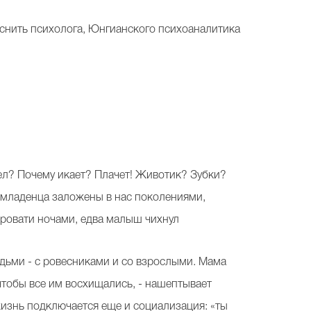
ъяснить психолога, Юнгианского психоаналитика
ел? Почему икает? Плачет! Животик? Зубки?
а младенца заложены в нас поколениями,
кровати ночами, едва малыш чихнул
юдьми - с ровесниками и со взрослыми. Мама
 чтобы все им восхищались, - нашептывает
жизнь подключается еще и социализация: «ты