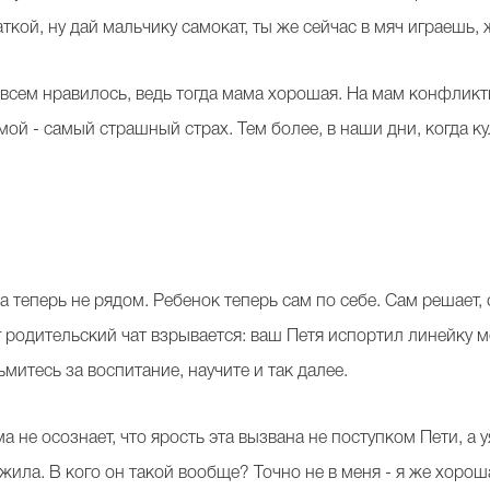
ткой, ну дай мальчику самокат, ты же сейчас в мяч играешь,
 всем нравилось, ведь тогда мама хорошая. На мам конфликтн
мой - самый страшный страх. Тем более, в наши дни, когда 
 теперь не рядом. Ребенок теперь сам по себе. Сам решает, с
г родительский чат взрывается: ваш Петя испортил линейку м
ьмитесь за воспитание, научите и так далее.
ма не осознает, что ярость эта вызвана не поступком Пети, а
ожила. В кого он такой вообще? Точно не в меня - я же хорош