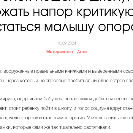
жать напор критику
статься малышу опор
10.09.2024
Материнство
Дети
мы, вооруженные правильными книжками и выверенными сов
ы, через который не способно пробиться ни одно острое сло
мируют, одергиваем бабушек, пытающихся добиться своего з
акт: стоит ребенку пойти в школу, и голос социума вдруг ста
а другую сторону и становимся против. Учим «правильно» се
рамки, которые сами же так тщательно растягивали.