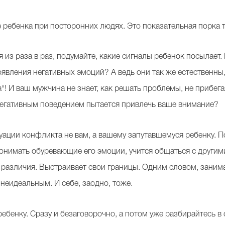
те ребенка при посторонних людях. Это показательная порка т
 из раза в раз, подумайте, какие сигналы ребенок посылает
оявления негативных эмоций? А ведь они так же естественны
"! И ваш мужчина не знает, как решать проблемы, не прибега
 негативным поведением пытается привлечь ваше внимание?
туации конфликта не вам, а вашему запутавшемуся ребенку. П
понимать обуревающие его эмоции, учится общаться с други
различия. Выстраивает свои границы. Одним словом, занимае
неидеальным. И себе, заодно, тоже.
 ребенку. Сразу и безаговорочно, а потом уже разбирайтесь 