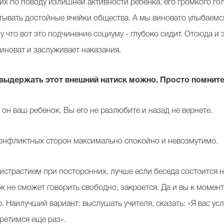
х по поводу излишней активности ребенка, его громкого гол
итывать достойные ячейки общества. А мы виновато улыбаемс
 что вот это подчинение социуму - глубоко сидит. Отсюда и 
виноват и заслуживает наказания.
 выдержать этот внешний натиск можно. Просто помните 
- он ваш ребенок. Вы его не разлюбите и назад не вернете.
конфликтных сторон максимально спокойно и невозмутимо.
ристрастием при посторонних, лучше если беседа состоится 
ок не сможет говорить свободно, закроется. Да и вы к моме
 Наилучший вариант: выслушать учителя, сказать: «Я вас ус
третимся еще раз».