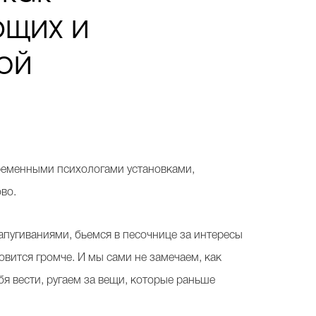
ющих и
ой
ременными психологами установками,
во.
апугиваниями, бьемся в песочнице за интересы
новится громче. И мы сами не замечаем, как
бя вести, ругаем за вещи, которые раньше