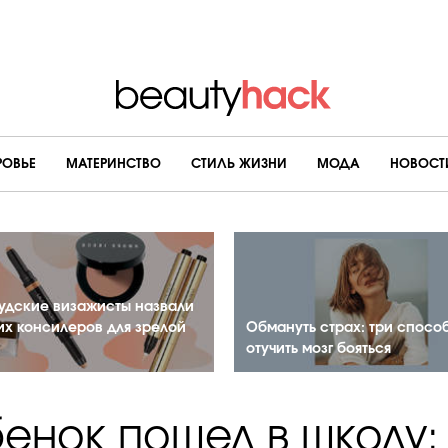
РОВЬЕ
МАТЕРИНСТВО
CТИЛЬ ЖИЗНИ
МОДА
НОВОСТ
удские визажисты назвали
их консилеров для зрелой
Обмануть страх: три спосо
отучить мозг бояться
енок пошел в школу: