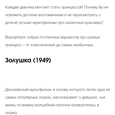
Косметичка профи
К
аждая девочка мечтает стать принцессой! Почему бы не
Вопрос эксперту
освежить детские воспоминания и не пересмотреть с
дочкой лучшие мультфильмы про сказочных красавиц?
Папа может
Худеем правильно
BeautyHack собрал 9 отличных вариантов про разных
принцесс – от классических до самых необычных.
Золушка (1949)
Бьютихакер / Мама-хакер
Выбор визажистов
Выбор косметолога
Диснеевский мультфильм, в основу которого легла одна из
Полиция красоты
самых популярных сказок, рассказывает о девушке, чья
Хит недели от визажиста
жизнь по взмаху волшебной палочки превратилась в
сказку.