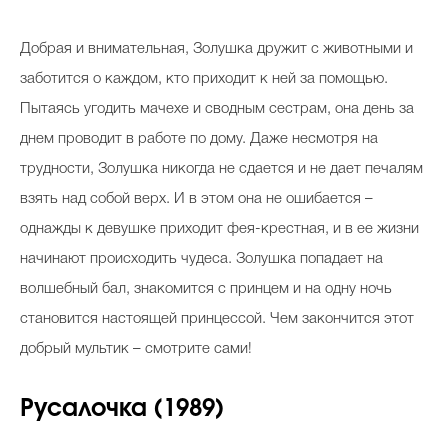
Добрая и внимательная, Золушка дружит с животными и
заботится о каждом, кто приходит к ней за помощью.
Celebrity дня
Пытаясь угодить мачехе и сводным сестрам, она день за
Фотоальбом
днем проводит в работе по дому. Даже несмотря на
Интервью со звездой
трудности, Золушка никогда не сдается и не дает печалям
взять над собой верх. И в этом она не ошибается –
однажды к девушке приходит фея-крестная, и в ее жизни
Beauty- битвы
начинают происходить чудеса. Золушка попадает на
Тесты
волшебный бал, знакомится с принцем и на одну ночь
становится настоящей принцессой. Чем закончится этот
Викторины
добрый мультик – смотрите сами!
Русалочка (1989)