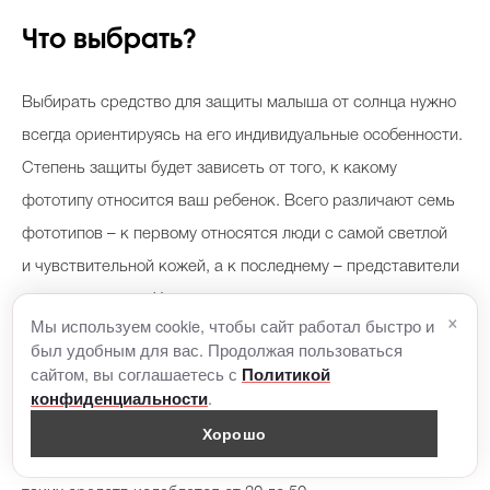
Что выбрать?
Выбирать средство для защиты малыша от солнца нужно
всегда ориентируясь на его индивидуальные особенности.
Степень защиты будет зависеть от того, к какому
фототипу относится ваш ребенок. Всего различают семь
фототипов – к первому относятся люди с самой светлой
и чувствительной кожей, а к последнему – представители
темнокожих рас. Чем смуглее ваша кожа или кожа вашего
×
Мы используем cookie, чтобы сайт работал быстро и
ребенка, тем меньше может быть число SPF на упаковке.
был удобным для вас. Продолжая пользоваться
сайтом, вы соглашаетесь с
Политикой
.
Но все же для защиты ребенка от солнца лучше выбирать
конфиденциальности
специальную косметику, предназначенную для ухода и
Хорошо
защиты именно детской кожи. Чаще всего SPF фактор у