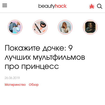
Личный опыт
Покажите дочке: 9
Стиль жизни
лучших мультфильмов
Подиум
про принцесс
Хит недели от стилиста
26.06.2019
Материнство
Обзор
Снимает и тестирует редакция