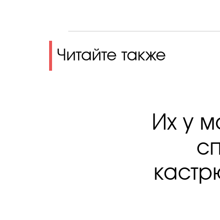
Читайте также
Их у 
с
кастрю