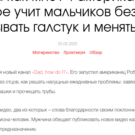
e учит мальчиков бе
ывать галстук и менят
25.05.2020
Материнство
Практикум
Обзор
ся новый канал
«Dad, how do I?»
. Его запустил американец Ро
ез отцов, как решать насущные ежедневные проблемы: завязы
башки и прочищать трубы.
идео, два из которых – слова благодарности своим поклонни
иона человек. Мужчина обещает публиковать новое видео каж
 предназначение.