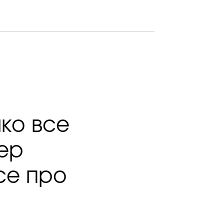
ко все
ер
все про