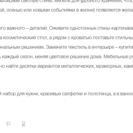
выбираем светлые стены, мебель для удобного хранения, что
ой, осенью или новыми событиями в жизни) появляется жела
ого важного – деталей. Оживите однотонные стены картинами
а косметический стол, а рядом с кроватью поставьте стильн
нальным решением. Замените текстиль в интерьере – купите 
каждый сезон, меняя цветовое решение дома. Мебельные ру
но найти десятки вариантов металлических, мраморных, кам
набор для кухни, красивые салфетки и полотенца, а в ванно