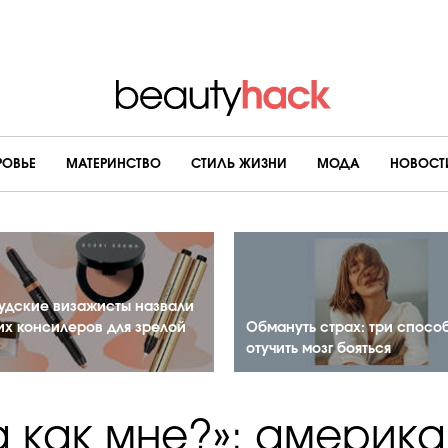
РОВЬЕ
МАТЕРИНСТВО
CТИЛЬ ЖИЗНИ
МОДА
НОВОСТ
удские визажисты назвали
их консилеров для зрелой
Обмануть страх: три спосо
отучить мозг бояться
а как мне?»: америк