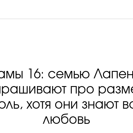
мамы 16: семью Лапен
прашивают про разм
ль, хотя они знают 
любовь