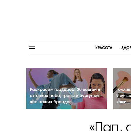
КРАСОТА
ЗДО
Раскрасим гардероб! 20 вещей в
Голлив
оттенках неба, травы и бургунди –
9 лучш
все наших брендов
кожи
«Пап, 