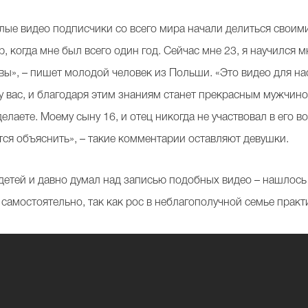
илые видео подписчики со всего мира начали делиться свои
р, когда мне был всего один год. Сейчас мне 23, я научился 
 вы», – пишет молодой человек из Польши. «Это видео для нас
ся у вас, и благодаря этим знаниям станет прекрасным мужчи
елаете. Моему сыну 16, и отец никогда не участвовал в его во
тся объяснить», – такие комментарии оставляют девушки.
детей и давно думал над записью подобных видео – нашлось 
самостоятельно, так как рос в неблагополучной семье практ