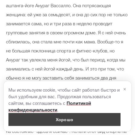
аштанга-йоге Анураг Вассалло. Она потрясающая
женщина: ей уже за семьдесят, и она до сих пор не только
занимается сама, но и три раза в неделю проводит
групповые занятия в своем огромном доме. Я с ней очень
сблизилась, она стала мне почти как мама. Вообще-то я
не большая поклонница спорта и фитнес-клубов, но
Анураг так увлекла меня йогой, что был период, когда мы
занимались с ней йогой каждый день. И это при том, что
обычно я не могу заставить себя заниматься два дня
×
подряд. У Анураг есть сайт — Ashtanga Yoga Ibiza, там
Мы используем cookie, чтобы сайт работал быстро и
был удобным для вас. Продолжая пользоваться
можно узнать, чем она занимается и как пришла к этим
сайтом, вы соглашаетесь с
Политикой
практикам.
.
конфиденциальности
Хорошо
Йога помогает мне почувствовать свое тело, настраивает
на состояние "здесь и сейчас". Кстати этот вид спорта на