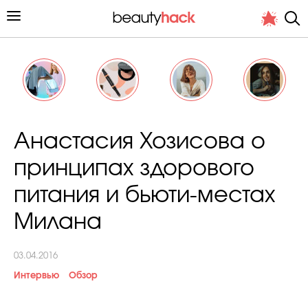
Личный опыт
Анастасия Хозисова о
Стиль жизни
принципах здорового
Подиум
питания и бьюти-местах
Хит недели от стилиста
Милана
03.04.2016
Интервью
Обзор
Снимает и тестирует редакция