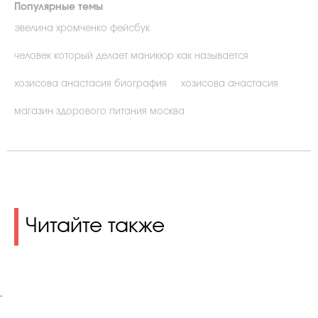
Популярные темы
эвелина хромченко фейсбук
человек который делает маникюр как называется
хозисова анастасия биография
хозисова анастасия
магазин здорового питания москва
Читайте также
.