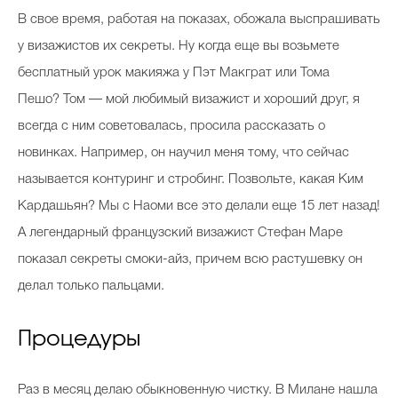
В свое время, работая на показах, обожала выспрашивать
у визажистов их секреты. Ну когда еще вы возьмете
бесплатный урок макияжа у Пэт Макграт или Тома
Пешо? Том — мой любимый визажист и хороший друг, я
всегда с ним советовалась, просила рассказать о
новинках. Например, он научил меня тому, что сейчас
называется контуринг и стробинг. Позвольте, какая Ким
Кардашьян? Мы с Наоми все это делали еще 15 лет назад!
А легендарный французский визажист Стефан Маре
показал секреты смоки-айз, причем всю растушевку он
делал только пальцами.
Процедуры
Раз в месяц делаю обыкновенную чистку. В Милане нашла