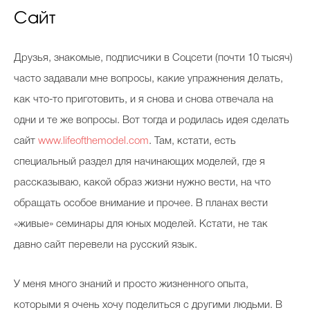
Сайт
Celebrity дня
Друзья, знакомые, подписчики в Соцсети (почти 10 тысяч)
часто задавали мне вопросы, какие упражнения делать,
Фотоальбом
как что-то приготовить, и я снова и снова отвечала на
Интервью со звездой
одни и те же вопросы. Вот тогда и родилась идея сделать
сайт
www.lifeofthemodel.com
. Там, кстати, есть
специальный раздел для начинающих моделей, где я
Beauty- битвы
рассказываю, какой образ жизни нужно вести, на что
Тесты
обращать особое внимание и прочее. В планах вести
«живые» семинары для юных моделей. Кстати, не так
Викторины
давно сайт перевели на русский язык.
У меня много знаний и просто жизненного опыта,
которыми я очень хочу поделиться с другими людьми. В