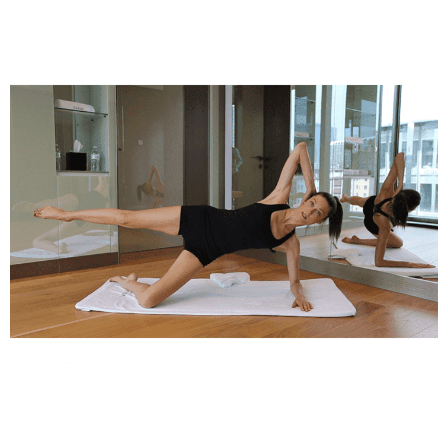
Косметичка профи
Вопрос эксперту
Папа может
Худеем правильно
Бьютихакер / Мама-хакер
Выбор визажистов
Выбор косметолога
Полиция красоты
Хит недели от визажиста