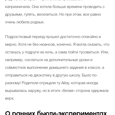
капризничала. Она хотела больше времени проводить с
друзьями, гулять, веселиться. Но при этом, все равно
Celebrity дня
очень любила родных.
Фотоальбом
Подростковый период прошел достаточно спокойно и
Интервью со звездой
мирно. Хотя не без нюансов, конечно. Я могла сказать, что
останусь у подруги на ночь, а сама пойти тусоваться. Или,
например, сослаться на дополнительные уроки и
Beauty- битвы
совместное выполнение домашнего задания в классе, а
Тесты
отправиться на дискотеку в другую школу. Было по-
разному! Родители отрицали ту Айзу, которая иногда
Викторины
вырывалась наружу, но в итоге «белая» сторона одержала
верх.
О ранних бьюти-экспериментах