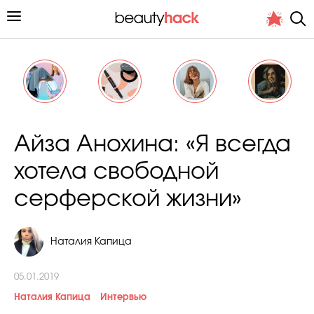
Личный опыт
Айза Анохина: «Я всегда
Стиль жизни
хотела свободной
Подиум
серферской жизни»
Хит недели от стилиста
Наталия Капица
05.01.2019
Наталия Капица
Интервью
Снимает и тестирует редакция