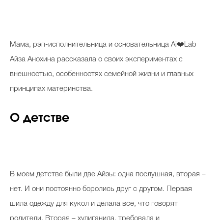
Косметичка профи
Вопрос эксперту
М
ама, рэп-исполнительница и основательница Ai❤️Lab
Папа может
Айза Анохина рассказала о своих экспериментах с
Худеем правильно
внешностью, особенностях семейной жизни и главных
принципах материнства.
О детстве
Бьютихакер / Мама-хакер
Выбор визажистов
Выбор косметолога
В моем детстве были две Айзы: одна послушная, вторая –
Полиция красоты
нет. И они постоянно боролись друг с другом. Первая
Хит недели от визажиста
шила одежду для кукол и делала все, что говорят
родители. Вторая – хулиганила, требовала и