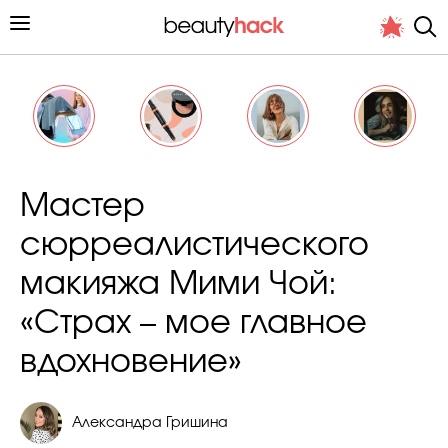
Личный опыт
Мастер
Стиль жизни
сюрреалистического
Подиум
макияжа Мими Чой:
Хит недели от стилиста
«Страх – мое главное
вдохновение»
Александра Гришина
Снимает и тестирует редакция