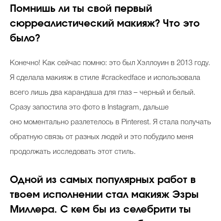
Помнишь ли ты свой первый
сюрреалистический макияж? Что это
было?
Celebrity дня
Фотоальбом
Конечно! Как сейчас помню: это был Хэллоуин в 2013 году.
Интервью со звездой
Я сделала макияж в стиле #crackedface и использовала
всего лишь два карандаша для глаз – черный и белый.
Сразу запостила это фото в Instagram, дальше
оно моментально разлетелось в Pinterest. Я стала получать
Beauty- битвы
обратную связь от разных людей и это побудило меня
Тесты
продолжать исследовать этот стиль.
Викторины
Одной из самых популярных работ в
твоем исполнении стал макияж Эзры
Миллера. С кем бы из селебрити ты