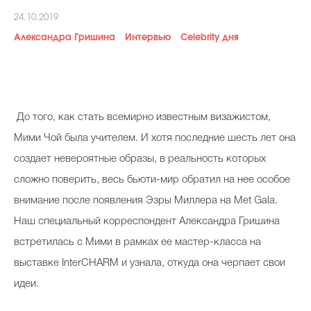
Косметичка профи
24.10.2019
Александра Гришина
Интервью
Celebrity дня
Вопрос эксперту
Папа может
Худеем правильно
До того, как стать всемирно известным визажистом,
Мими Чой была учителем. И хотя последние шесть лет она
создает невероятные образы, в реальность которых
Бьютихакер / Мама-хакер
сложно поверить, весь бьюти-мир обратил на нее особое
внимание после появления Эзры Миллера на Met Gala.
Выбор визажистов
Наш специальный корреспондент Александра Гришина
Выбор косметолога
встретилась с Мими в рамках ее мастер-класса на
Полиция красоты
выставке InterCHARM и узнала, откуда она черпает свои
Хит недели от визажиста
идеи.