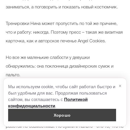
заниматься, а поговорить и показать новый костюмчик.
Тренировки Нина может пропустить по той же причине,
что и работу: никогда. Поэтому пресс – такая же визитная
карточка, как и авторское печенье Angel Cookies.
Но все же маленькие слабости у девушки
обнаружились: она поклонница дизайнерских сумок и
пальто.
×
Мы используем cookie, чтобы сайт работал быстро и
был удобным для вас. Продолжая пользоваться
- Я не покупаю дорогую одежду, потому что точно знаю: к
сайтом, вы соглашаетесь с
Политикой
концу дня на ней обязательно будет какой-нибудь крем.
.
конфиденциальности
Украшения я тоже не особенно люблю. Бриллианты не
Хорошо
ношу, больше - бижутерию Chanel и Dior, но и они с
работой не совместимы. Но сумки и пальто - это то, что не