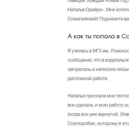
певицей. Каждый Новый год 
Наталья Орейро». Мне хотело
Олимпийский! Поднимите ва
А как ты попала в C
Я училась в МГУ им. Ломоно
сообщение, что в издательск
загорелась и написала пись
дипломной работе.
Наталья прислала мне тестов
все сделала, и мою работу о
(когда все уже вернутся). Эт
Cosmopolitan, которому в эт