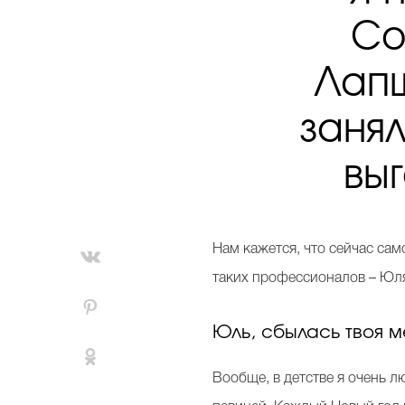
Co
Лапш
заня
выг
Нам кажется, что сейчас са
таких профессионалов – Юля 
Юль, сбылась твоя м
Вообще, в детстве я очень л