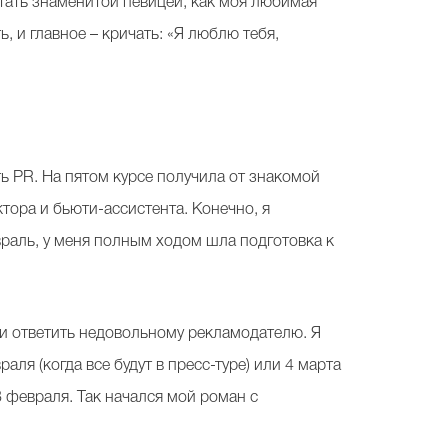
тать знаменитой певицей, как моя любимая
, и главное – кричать: «Я люблю тебя,
ь PR. На пятом курсе получила от знакомой
тора и бьюти-ассистента. Конечно, я
враль, у меня полным ходом шла подготовка к
 и ответить недовольному рекламодателю. Я
ля (когда все будут в пресс-туре) или 4 марта
28 февраля. Так начался мой роман с