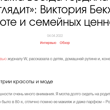
глядит»: Виктория Бек
оте и семейных ценн
04.04.2022
Интервью
Обзор
рвью
журналу W, рассказала о детях, домашней рутине и, кон
стрии красоты и моде
ности очень много внимания. Я могла долго сидеть на родит
 было в 80-х, отлично помню ее макияж и даже парфюм – Poiso