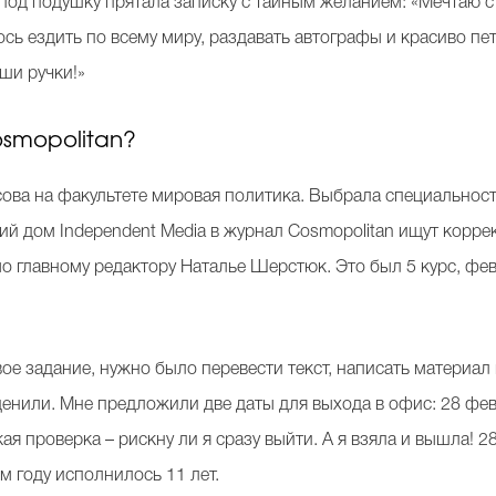
под подушку прятала записку с тайным желанием: «Мечтаю с
сь ездить по всему миру, раздавать автографы и красиво петь
ши ручки!»
osmоpolitan?
сова на факультете мировая политика. Выбрала специальност
ий дом Independent Media в журнал Cosmоpolitan ищут коррек
мо главному редактору Наталье Шерстюк. Это был 5 курс, фе
ое задание, нужно было перевести текст, написать материал
ценили. Мне предложили две даты для выхода в офис: 28 февра
акая проверка – рискну ли я сразу выйти. А я взяла и вышла! 
ом году исполнилось 11 лет.