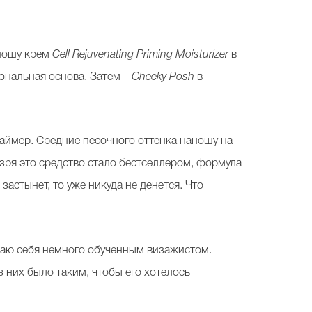
аношу крем
Cell Rejuvenating Priming Moisturizer
в
тональная основа. Затем –
Cheeky Posh
в
раймер. Средние песочного оттенка наношу на
зря это средство стало бестселлером, формула
застынет, то уже никуда не денется. Что
ваю себя немного обученным визажистом.
з них было таким, чтобы его хотелось