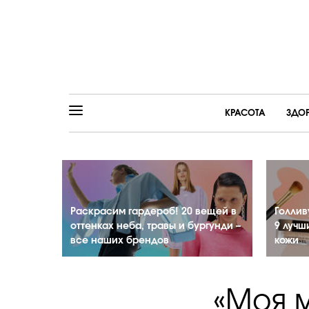
КРАСОТА
ЗДО
Раскрасим гардероб! 20 вещей в
Голлив
оттенках неба, травы и бургунди –
9 лучш
все наших брендов
кожи
«Моя 