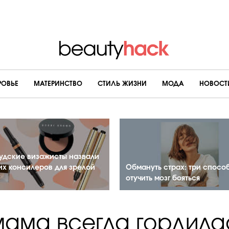
РОВЬЕ
МАТЕРИНСТВО
CТИЛЬ ЖИЗНИ
МОДА
НОВОСТ
удские визажисты назвали
их консилеров для зрелой
Обмануть страх: три спосо
отучить мозг бояться
мама всегда гордилас