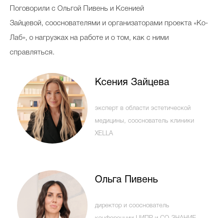
Поговорили с Ольгой Пивень и Ксенией
Косметичка профи
Зайцевой, сооснователями и организаторами проекта «‎Ко-
Вопрос эксперту
Лаб»‎, о нагрузках на работе и о том, как с ними
Папа может
справляться.
Худеем правильно
Ксения Зайцева
эксперт в области эстетической
медицины, сооснователь клиники
Бьютихакер / Мама-хакер
XELLA
Выбор визажистов
Выбор косметолога
Полиция красоты
Ольга Пивень
Хит недели от визажиста
директор и сооснователь