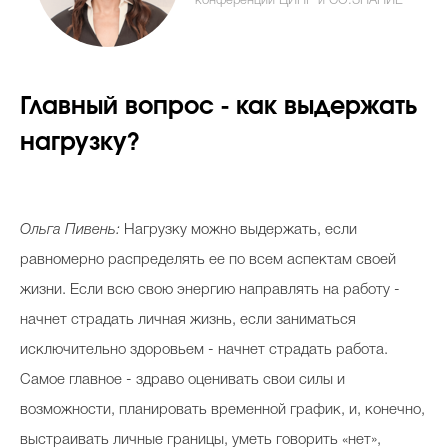
конференции ЦИПР и СО.ЗНАНИЕ
Celebrity дня
Главный вопрос - как выдержать
Фотоальбом
нагрузку?
Интервью со звездой
Ольга Пивень:
Нагрузку можно выдержать, если
Beauty- битвы
равномерно распределять ее по всем аспектам своей
Тесты
жизни. Если всю свою энергию направлять на работу -
начнет страдать личная жизнь, если заниматься
Викторины
исключительно здоровьем - начнет страдать работа.
Самое главное - здраво оценивать свои силы и
возможности, планировать временной график, и, конечно,
выстраивать личные границы, уметь говорить «‎нет»‎,