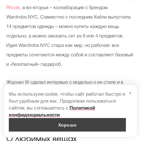
Rhode
, а во-вторых – коллаборация с брендом
Wardrobe.NYC. Совместно с последним Хейли выпустила
14 предметов одежды – можно купить каждую вещь
отдельно, а можно заказать сет из 8 или 4 предметов.
Идея Wardrobe.NYC стара как мир, но рабочая: все
предметы сочетаются между собой и составляют базовый
и «безопасный» гардероб.
Журнал W сделал интервью с моделью о ее стиле и в
×
целом отношении к гардеробу. Публикуем интересные
Мы используем cookie, чтобы сайт работал быстро и
был удобным для вас. Продолжая пользоваться
моменты.
сайтом, вы соглашаетесь с
Политикой
.
конфиденциальности
Хорошо
О любимых вещах