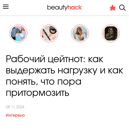
Личный опыт
Рабочий цейтнот: как
Стиль жизни
выдержать нагрузку и как
Подиум
понять, что пора
Хит недели от стилиста
притормозить
08.11.2024
Интервью
Снимает и тестирует редакция