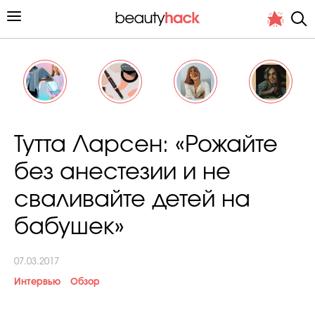
Личный опыт
Тутта Ларсен: «Рожайте
Стиль жизни
без анестезии и не
Подиум
сваливайте детей на
Хит недели от стилиста
бабушек»
07.03.2017
Интервью
Обзор
Снимает и тестирует редакция