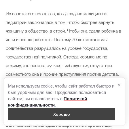
Из советского прошлого, когда задача медицины и
педиатрии заключалась в том, чтобы быстрее вернуть
женщину в общество, в строй. Чтобы она сдала ребенка в
ясли и пошла работать. Поэтому 70 лет механизмы
родительства разрушались на уровне государства,
государственной политикой. Отсюда кормление по
режиму, «не носи на ручках – избалуешь», отсутствие
совместного сна и прочие преступления против детства.
×
Мы используем cookie, чтобы сайт работал быстро и
— А Вы сколько кормили детей?
был удобным для вас. Продолжая пользоваться
сайтом, вы соглашаетесь с
Политикой
.
конфиденциальности
Луку я кормила 1 год и 3 месяца, Марфа в 11 месяцев
Хорошо
бросила сама, Ваньку я кормлю до сих пор, хочу до двух.
Ваня июльский, мы едем на море на полтора месяца,