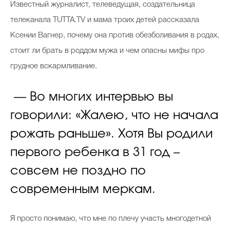
И
звестный журналист, телеведущая, создательница
телеканала TUTTA.TV и мама троих детей рассказала
Ксении Вагнер, почему она против обезболивания в родах,
Celebrity дня
стоит ли брать в роддом мужа и чем опасны мифы про
Фотоальбом
грудное вскармливание.
Интервью со звездой
— Во многих интервью вы
говорили: «Жалею, что не начала
Beauty- битвы
рожать раньше». Хотя Вы родили
Тесты
первого ребенка в 31 год –
Викторины
совсем не поздно по
современным меркам.
Я просто понимаю, что мне по плечу участь многодетной