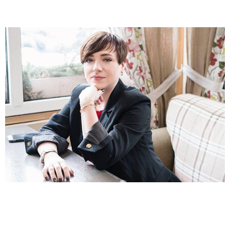
Косметичка профи
Вопрос эксперту
Папа может
Худеем правильно
Бьютихакер / Мама-хакер
Выбор визажистов
Выбор косметолога
Полиция красоты
Хит недели от визажиста