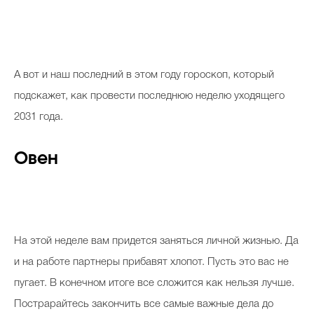
Косметичка профи
Вопрос эксперту
Папа может
А вот и наш последний в этом году гороскоп, который
Худеем правильно
подскажет, как провести последнюю неделю уходящего
2031 года.
Овен
Бьютихакер / Мама-хакер
Выбор визажистов
Выбор косметолога
На этой неделе вам придется заняться личной жизнью. Да
Полиция красоты
и на работе партнеры прибавят хлопот. Пусть это вас не
пугает. В конечном итоге все сложится как нельзя лучше.
Хит недели от визажиста
Пострарайтесь закончить все самые важные дела до