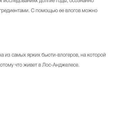
их исследованиях долгие годы, осознанно
нгредиентами. С помощью ее влогов можно
а из самых ярких бьюти-влогеров, на которой
 потому что живет в Лос-Анджелесе.