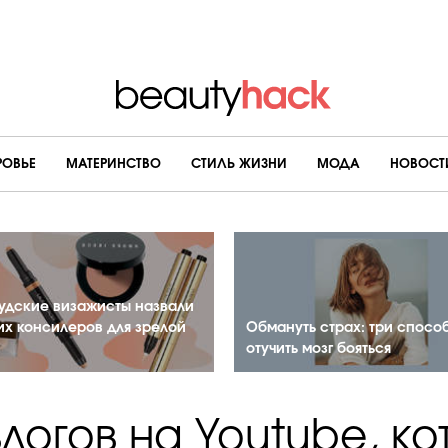
РОВЬЕ
МАТЕРИНСТВО
CТИЛЬ ЖИЗНИ
МОДА
НОВОСТ
удские визажисты назвали
их консилеров для зрелой
Обмануть страх: три спосо
отучить мозг бояться
влогов на Youtube, к