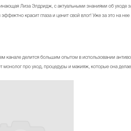
чинающая Лиза Элдридж, с актуальными знаниями об уходе з
эффектно красит глаза и ценит свой влог! Уже за это на не
ем канале делится большим опытом в использовании антивоз
дет монолог про уход, процедуры и макияж, которые она делае