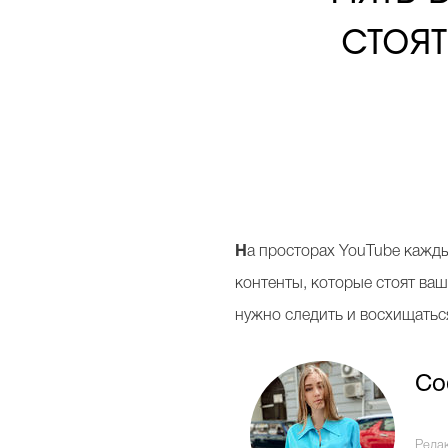
стоя
Н
а просторах YouTube кажд
контенты, которые стоят ваш
нужно следить и восхищатьс
Со
Реда