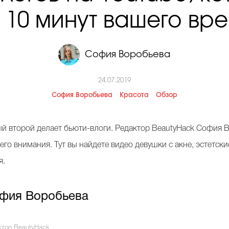
т 10 минут вашего вр
София Воробьева
24.07.2019
София Воробьева
Красота
Обзор
ый второй делает бьюти-влоги. Редактор BeautyHack София 
его внимания. Тут вы найдете видео девушки с акне, эстетски
я.
фия Воробьева
ктор BeautyHack