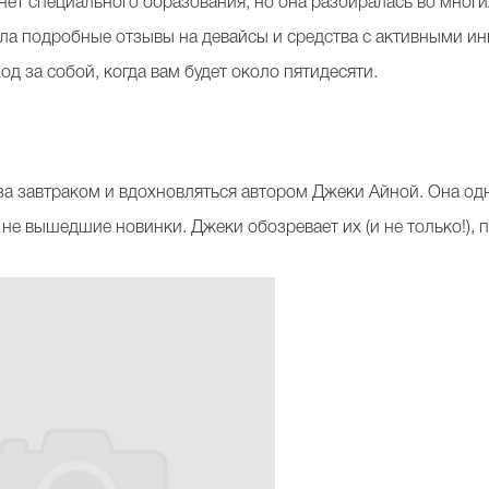
 нет специального образования, но она разбиралась во мног
ла подробные отзывы на девайсы и средства с активными и
од за собой, когда вам будет около пятидесяти.
за завтраком и вдохновляться автором Джеки Айной. Она одн
е не вышедшие новинки. Джеки обозревает их (и не только!),