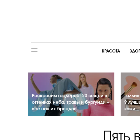
КРАСОТА
ЗДО
Раскрасим гардероб! 20 вещей в
Голлив
оттенках неба, травы и бургунди –
9 лучш
все наших брендов
кожи
Пять 