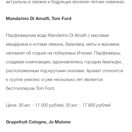
актуальны в свежих и бодрящих весенне-летних новинках.
Mandarino Di Amalfi, Tom Ford
Celebrity дня
Фотоальбом
Парфюмерная вода Mandarino Di Amalfi с маслами
мандарина и нотами лимона, базилика, мяты и жасмина
Интервью со звездой
напомнит об отдыхе на побережье Италии. Парфюмеры,
создавая композицию, вдохновлялись городом Амальфи,
расположенным под крутыми скалами. Аромат относится
Beauty- битвы
к группе унисекс и уже несколько лет является
Тесты
бестселлером Tom Ford.
Викторины
Цена: 30 мл. - 11 500 рублей, 50 мл. - 17 800 рублей
Grapefruit Cologne, Jo Malone