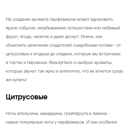
Косметичка профи
Вопрос эксперту
На создание аромата парфюмеров может вдохновить
Папа может
яркое событие, незабываемое путешествие или любимый
фрукт, ягода, напиток и даже десерт. Иначе, как
Худеем правильно
объяснить увлечение создателей съедобными нотами - от
цитрусовых и ягодных до сладких, которые мы встречаем
в тортах и пирожных. BeautyHack.ru выбрал ароматы,
которые звучат так ярко и аппетитно, что их хочется сразу
Бьютихакер / Мама-хакер
же купить!
Выбор визажистов
Выбор косметолога
Цитрусовые
Полиция красоты
Ноты апельсина, мандарина, грейпфрута и лимона -
Хит недели от визажиста
самые популярные ноты у парфюмеров. И они особенно