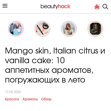
Личный опыт
Mango skin, Italian citrus и
Стиль жизни
vanilla сake: 10
Подиум
аппетитных ароматов,
Хит недели от стилиста
погружающих в лето
17.05.2020
Красота
Ароматы
Обзор
Снимает и тестирует редакция