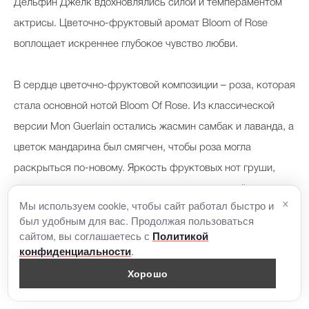
Дельфин
Джелк
вдохновлялись силой и темпераментом
актрисы.
Цветочно-фруктовый
аромат Bloom of Rose
воплощает искреннее глубокое чувство любви.
В сердце
цветочно-фруктовой
композиции – роза, которая
стала основной нотой Bloom Of Rose. Из классической
версии Mon Guerlain остались жасмин
самбак
и лаванда, а
цветок мандарина был смягчен, чтобы роза могла
раскрыться по-новому. Яркость фруктовых нот груши,
тепло ванили и сладкие древесные ноты пачулей и
×
Мы используем cookie, чтобы сайт работал быстро и
сандалового дерева завершают весеннюю композицию.
был удобным для вас. Продолжая пользоваться
сайтом, вы соглашаетесь с
Политикой
.
конфиденциальности
Цена: от 5166 руб.
Хорошо
Black Opium Eau De Parfum Neon, YSL Beauty