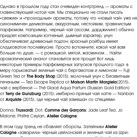
Однако в прошлом году стал очевиден контртренд — ароматы с
главенствующей нотой чая. Мы специально не стали писать
«свежие» и «прохладные» ароматы, потому что «новый чай» уже не
синонимичен деликатным, аккуратным, нестойким, травянистым
парфюмам. Например, черный чай (ассам, дарджилинг) обычно
придает композиции копченый, дымный характер; улун
обеспечивает древесный подтон; красный ройбуш имеет
сладковатое послевкусие. Просто вспомните, какой чай вам
больше по душе, — с ромашкой, мятой, жасмином… Найти
ароматический аналог становится все проще! Вот лишь
некоторые примеры парфюмерных запусков прошлого года: в
меру горьковатый зеленый чай с бергамотом и лимоном — Fuji
Green Tea от
The Body Shop
(2015), молочный улун с бисквитным
печеньем — Tea Escape Replica от
Maison Martin Margiela
(2015),
чай с вербеной — Thé Glacé Aqua Parfum (Russian Gold Edition)
от
Terry de Gunzburg
(2015), имбирно-пряный чай латте — Nanban
от
Arquiste
(2015), где черный чай замешан со специями.
Donna,
Trussardi
;
Dot,
Comme des Garçons
; Jade Leaf Tea, Jo
Malone; Philtre Ceylan,
Atelier Cologne
.
В этом году тренд не сбавляет обороты. Затейники
Atelier
Cologne
«заварили» черный цейлонский и зеленый чай из Шри-