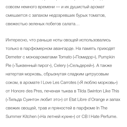
совсем немного времени — и их душистый аромат
смешается с запахом недозревших бурых томатов,
свежестью зеленых побегов салата…
Интересно, что раньше ноты овощей использовались
только в парфюмерном авангарде. На память приходят
Demeter с моноароматами Tomato («Помидор»), Pumpkin
Pie («Тыквенный пирог»), Celery («Сельдерей»). А также
натертая морковь, сбрызнутая сладким цитрусовым
соком, в аромате I Love Les Carrotes («Я люблю морковь»)
от Honore des Pres, печеная тыква в Tilda Swinton Like This
(«Тильда Суинтон любит это») от Etat Libre d`Orange и запах
свежих овощей, трав и пряностей в парфюме In The
Summer Kitchen («На летней кухне») от CB I Hate Perfume.