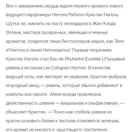
Все с замиранием сердца ждали первого аромата нового
ведущего парфюмера Hermes Parfums Кристин Нагель.
Шутка ли, сменить на посту легендарного Жан-Клода
Эллена, мастера прозрачных, звенящих и нежных
ароматов, создателя таких бестселлеров марки, как Terre
d’Hermes и линии Hermessence! Первым творением
Кристин Нагель стал Eau de Rhubarbe Ecarlate («Пунцовый
ревень») из серии Les Colognes Hermes. В качестве
ведущей ноты, как явствует из названия, Кристин выбрала
огородный овощ — ревень, который обычно добавляют в
компоты или пироги. «Меня всегда привлекала
двойственность ревеня — визуальная и ольфактивная, —
объясняет Кристин. — Точно как стебель ревеня из
красно-розового ближе к листьям становится зеленым,
его аромат из кислого и «хрустящего» постепенно