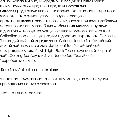
Ланки, добавили мяту и кардамон и получили Philtre Ceylan
(цейлонский эликсир); авангардисты
Comme des
Garçons
представили цветочный аромат Dot c нотами некрепкого
зеленого чая с османтусом; в новую вариацию
аромата
Trussardi
Donna (теперь в виде туалетной воды) добавили
жасминовый чай. А всеобщие любимцы
Jo Malone
выпустили
отдельную люксовую коллекцию из шести одеколонов Rare Teas
Collection, посвященную редким и дорогим сортам чая: Darjeeling
Tea (индийский чай дарджилинг), Golden Needle Tea (китайский
желтый чай «золотые иглы»), Jade Leaf Tea (китайский чай
«нефритовые листья»), Midnight Black Tea («полуночный» черный
чай), Oolong Tea (улун) и Silver Needle Tea (белый чай
“серебряные иглы”).
Rare Teas Collection от
Jo Malone
Что-то нам подсказывает, что в 2016-м мы еще не раз получим
приглашение на Five o'clock Tea.
Текст: Татьяна Королева