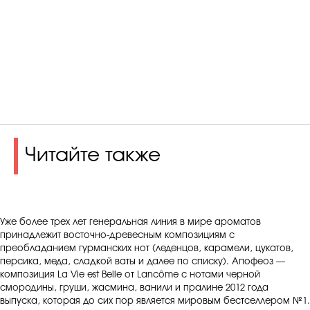
Читайте также
У
же более трех лет генеральная линия в мире ароматов
принадлежит восточно-древесным композициям с
преобладанием гурманских нот (леденцов, карамели, цукатов,
персика, меда, сладкой ваты и далее по списку). Апофеоз —
композиция La Vie est Belle от Lancôme с нотами черной
смородины, груши, жасмина, ванили и пралине 2012 года
выпуска, которая до сих пор является мировым бестселлером №1.