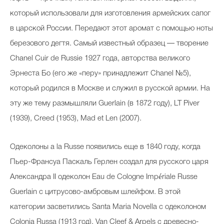
который использовали для изготовления армейских сапог
в царской России. Передают этот аромат с помощью ноты
березового дегтя. Самый известный образец — творение
Chanel Cuir de Russie 1927 года, авторства великого
Эрнеста Бо (его же «перу» принадлежит Chanel №5),
который родился в Москве и служил в русской армии. На
эту же тему размышляли Guerlain (в 1872 году), LT Piver
(1939), Creed (1953), Mad et Len (2007).
Одеколоны a la Russe появились еще в 1840 году, когда
Пьер-Франсуа Паскаль Герлен создал для русского царя
Александра II одеколон Eau de Cologne Impériale Russe
Guerlain с цитрусово-амбровым шлейфом. В этой
категории засветились Santa Maria Novella с одеколоном
Colonia Russa (1913 год), Van Cleef & Arpels с древесно-