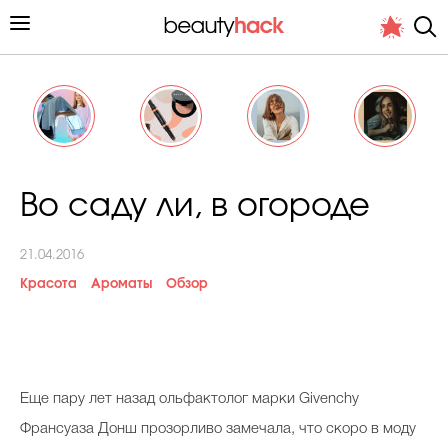
Личный опыт
Во саду ли, в огороде
Стиль жизни
21.04.2016
Подиум
Красота
Ароматы
Обзор
Хит недели от стилиста
Е
ще пару лет назад ольфактолог марки Givenchy
Франсуаза Донш прозорливо замечала, что скоро в моду
Снимает и тестирует редакция