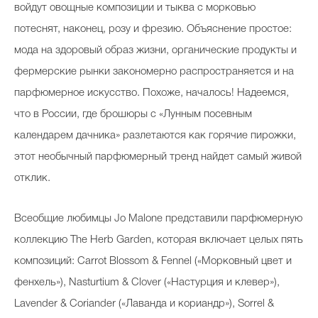
войдут овощные композиции и тыква с морковью
Косметичка профи
потеснят, наконец, розу и фрезию. Объяснение простое:
Вопрос эксперту
мода на здоровый образ жизни, органические продукты и
Папа может
фермерские рынки закономерно распространяется и на
парфюмерное искусство. Похоже, началось! Надеемся,
Худеем правильно
что в России, где брошюры с «Лунным посевным
календарем дачника» разлетаются как горячие пирожки,
этот необычный парфюмерный тренд найдет самый живой
отклик.
Бьютихакер / Мама-хакер
Выбор визажистов
Всеобщие любимцы Jo Malone представили парфюмерную
Выбор косметолога
коллекцию The Herb Garden, которая включает целых пять
композиций: Carrot Blossom & Fennel («Морковный цвет и
Полиция красоты
фенхель»), Nasturtium & Clover («Настурция и клевер»),
Хит недели от визажиста
Lavender & Coriander («Лаванда и кориандр»), Sorrel &