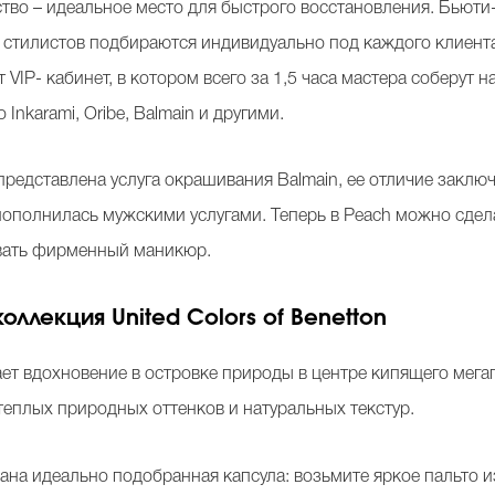
тво – идеальное место для быстрого восстановления. Бьюти
тилистов подбираются индивидуально под каждого клиента 
 VIP- кабинет, в котором всего за 1,5 часа мастера соберут 
 Inkarami, Oribe, Balmain и другими.
представлена услуга окрашивания Balmain, ее отличие закл
пополнилась мужскими услугами. Теперь в Peach можно сдел
овать фирменный маникюр.
коллекция United Colors of Benetton
пает вдохновение в островке природы в центре кипящего мег
теплых природных оттенков и натуральных текстур.
ана идеально подобранная капсула: возьмите яркое пальто и