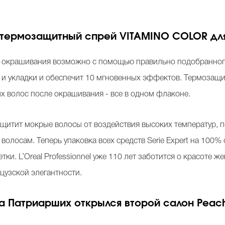
el: термозащитный спрей VITAMINO COLOR д
 окрашивания возможно с помощью правильно подобранного
а и укладки и обеспечит 10 мгновенных эффектов. Термозащи
ых волос после окрашивания - все в одном флаконе.
щитит мокрые волосы от воздействия высоких температур, 
олосам. Теперь упаковка всех средств Serie Expert на 100% 
ки. L’Oreal Professionnel уже 110 лет заботится о красоте 
узской элегантности.
на Патриарших открылся второй салон Peac