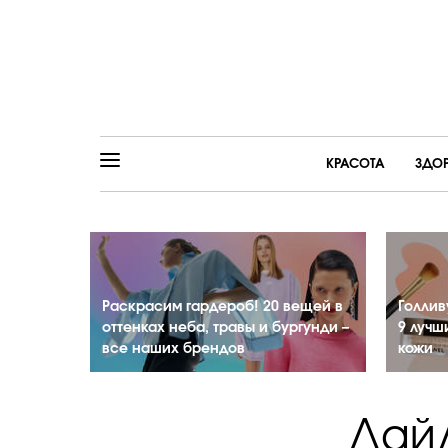
КРАСОТА
ЗДО
Раскрасим гардероб! 20 вещей в
Голлив
оттенках неба, травы и бургунди –
9 лучш
все наших брендов
кожи
Дайд