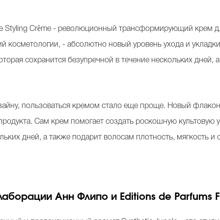
tive Styling Crème - революционный трансформирующий крем 
й косметологии, - абсолютно новый уровень ухода и укладк
 которая сохранится безупречной в течение нескольких дней, 
айну, пользоваться кремом стало еще проще. Новый флакон
родукта. Сам крем помогает создать роскошную культовую ук
льких дней, а также подарит волосам плотность, мягкость и 
борации Анн Флипо и Editions de Parfums Fré