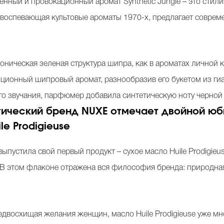
енный и провокационный аромат Synthetic Jungle – это стил
 воспевающая культовые ароматы 1970-х, предлагает совреме
ическая зеленая структура шипра, как в ароматах личной кол
ионный шипровый аромат, разнообразив его букетом из гиац
го звучания, парфюмер добавила синтетическую ноту черной
ический бренд NUXE отмечает двойной юбил
le Prodigieuse
ыпустила свой первый продукт – сухое масло Huile Prodigieu
 В этом флаконе отражена вся философия бренда: природная
редвосхищая желания женщин, масло Huile Prodigieuse уже м