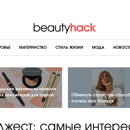
РОВЬЕ
МАТЕРИНСТВО
CТИЛЬ ЖИЗНИ
МОДА
НОВОСТ
удские визажисты назвали
их консилеров для зрелой
Обмануть страх: три спосо
отучить мозг бояться
жест: самые интер