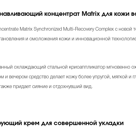
анавливающий концентрат Matrix для кожи во
ncentrate Matrix Synchronized Multi-Recovery Complex с новой
тановления и омоложения кожи и инновационной технологией 
анный охлаждающий стальной криоаппликатор мгновенно ох
м и вечером средство делает кожу более упругой, мягкой и г
также придает сияние и отдохнувший вид.
рующий крем для совершенной укладки