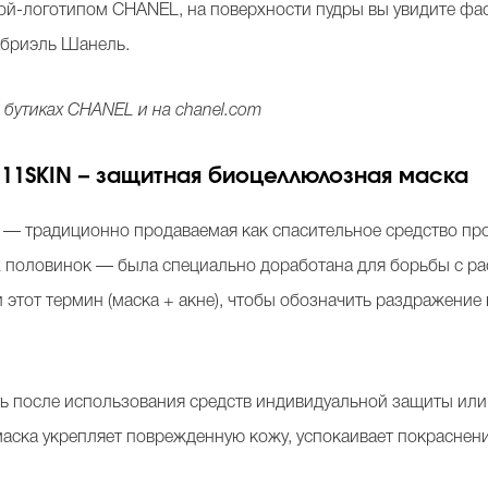
й-логотипом CHANEL, на поверхности пудры вы увидите фас
абриэль Шанель.
 бутиках CHANEL и на chanel.com
111
SKIN
– защитная биоцеллюлозная маска
— традиционно продаваемая как спасительное средство про
 половинок — была специально доработана для борьбы с ра
 этот термин (маска + акне), чтобы обозначить раздражени
ь после использования средств индивидуальной защиты или
аска укрепляет поврежденную кожу, успокаивает покраснен