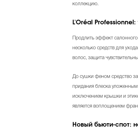
коллекцию.
L'Oréal Professionn
Продлить эффект салонного
несколько средств для уход
волос, защита чувствительн
До сушки феном средство за
придания блеска уложенным в
исключением крышки и этикет
является воплощением франц
Новый бьюти-спот: 