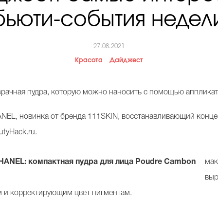
бьюти-события недел
27.08.2021
Красота
Дайджест
ачная пудра, которую можно наносить с помощью аппликат
NEL, новинка от бренда 111
SKIN,
восстанавливающий конц
tyHack.ru.
HANEL: компактная пудра для лица Poudre Cambon
мак
выр
 и корректирующим цвет пигментам.