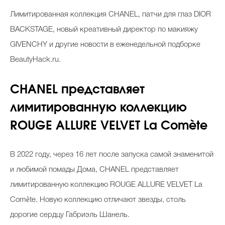
Косметичка профи
Лимитированная коллекция CHANEL, патчи для глаз DIOR
Вопрос эксперту
BACKSTAGE, новый креативный директор по макияжу
GIVENCHY и другие новости в еженедельной подборке
Папа может
BeautyHack.ru.
Худеем правильно
CHANEL представляет
лимитированную коллекцию
ROUGE ALLURE VELVET La Comète
Бьютихакер / Мама-хакер
Выбор визажистов
В 2022 году, через 16 лет после запуска самой знаменитой
Выбор косметолога
и любимой помады Дома, CHANEL представляет
лимитированную коллекцию ROUGE ALLURE VELVET La
Полиция красоты
Comète. Новую коллекцию отличают звезды, столь
Хит недели от визажиста
дорогие сердцу Габриэль Шанель.