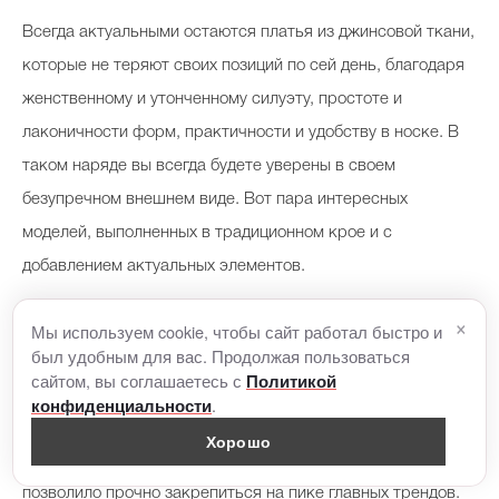
Всегда актуальными остаются платья из джинсовой ткани,
которые не теряют своих позиций по сей день, благодаря
женственному и утонченному силуэту, простоте и
лаконичности форм, практичности и удобству в носке. В
таком наряде вы всегда будете уверены в своем
безупречном внешнем виде. Вот пара интересных
моделей, выполненных в традиционном крое и с
добавлением актуальных элементов.
×
Мы используем cookie, чтобы сайт работал быстро и
Каталог bonprix
был удобным для вас. Продолжая пользоваться
сайтом, вы соглашаетесь с
Политикой
Последнее время особо популярен минимализм .
.
конфиденциальности
Утонченность , отсутствие лишних деталей, простота
Хорошо
форм, сдержанность и четкость силуэта - всё это
позволило прочно закрепиться на пике главных трендов.