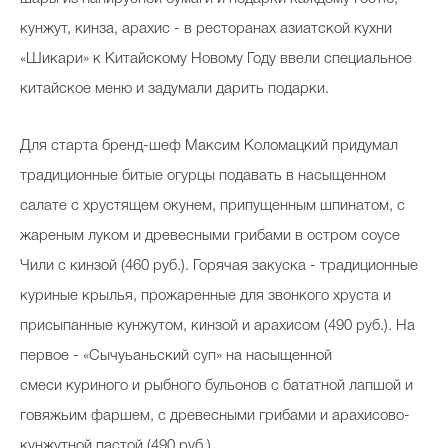
кунжут, кинза, арахис - в ресторанах азиатской кухни
«Шикари» к Китайскому Новому Году ввели специальное
китайское меню и задумали дарить подарки.
Для старта бренд-шеф Максим Коломацкий придумал
традиционные битые огурцы подавать в насыщенном
салате с хрустящем окунем, припущенным шпинатом, с
жареным луком и древесными грибами в остром соусе
Чили с кинзой (460 руб.). Горячая закуска - традиционные
куриные крылья, прожаренные для звонкого хруста и
присыпанные кунжутом, кинзой и арахисом (490 руб.). На
первое - «Сычуьаньский суп» на насыщенной
смеси куриного и рыбного бульонов с бататной лапшой и
говяжьим фаршем, с древесными грибами и арахисово-
кунжутной пастой (490 руб.).