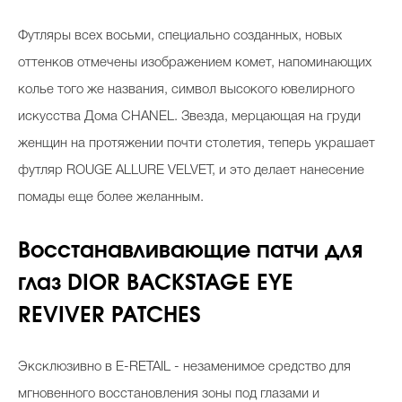
Футляры всех восьми, специально созданных, новых
оттенков отмечены изображением комет, напоминающих
Celebrity дня
колье того же названия, символ высокого ювелирного
Фотоальбом
искусства Дома CHANEL. Звезда, мерцающая на груди
Интервью со звездой
женщин на протяжении почти столетия, теперь украшает
футляр ROUGE ALLURE VELVET, и это делает нанесение
помады еще более желанным.
Beauty- битвы
Восстанавливающие патчи для
Тесты
глаз DIOR BACKSTAGE EYE
Викторины
REVIVER PATCHES
Эксклюзивно в E-RETAIL - незаменимое средство для
мгновенного восстановления зоны под глазами и