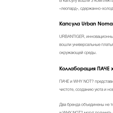
В капсулу вошли 3 комплекта
«леопард», сдержанно-холод
Капсула Urban Noma
URBANTIGER, инновационный
вошли универсальные платья
окружающей среды.
Коллаборация ПАЧЕ 
ПАЧЕ и WHY NOT? представи
чистоте, созданию уюта и но
Два бренда объединены не т