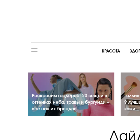
КРАСОТА
ЗДО
Раскрасим гардероб! 20 вещей в
Голлив
оттенках неба, травы и бургунди –
9 лучш
все наших брендов
кожи
Дайд