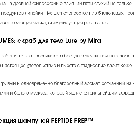
ана на древней философии о влиянии пяти стихий не только н
 продуктов линейки Five Elements состоит из 5 ключевых пр
 разогревающая маска, стимулирующая рост волос.
MES: скраб для тела Lure by Mira
аб для тела от российского бренда селективной парфюмер
настоящее удовольствие и вместе с гладкостью дарит коже 
игривый и одновременно благородный аромат, сотканный из 
анили и белого мускуса, который является сильнейшим афро
лекция шампуней PEPTIDE PREP™