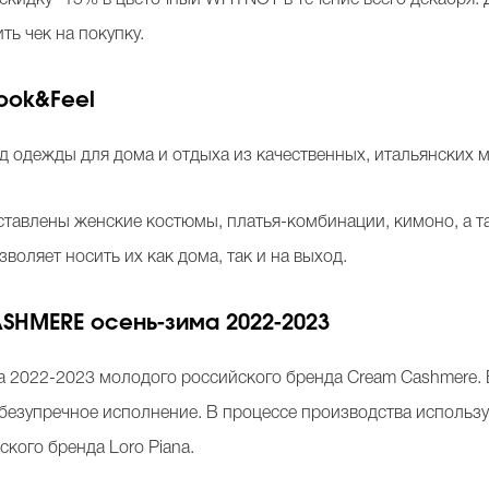
скидку -15% в цветочный WHYNOT в течение всего декабря. 
ь чек на покупку.
ook&Feel
нд одежды для дома и отдыха из качественных, итальянских 
ставлены женские костюмы, платья-комбинации, кимоно, а 
воляет носить их как дома, так и на выход.
SHMERE осень-зима 2022-2023
а 2022-2023 молодого российского бренда
Cream Cashmere.
и безупречное исполнение. В процессе производства использ
кого бренда Loro Piana.