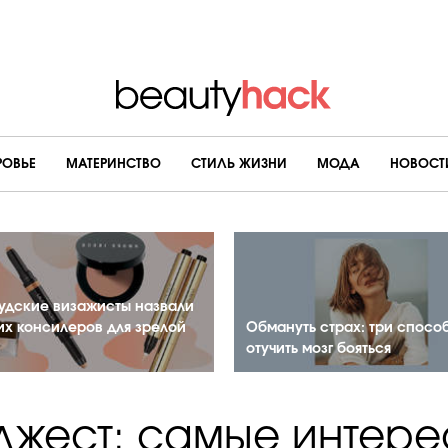
РОВЬЕ
МАТЕРИНСТВО
CТИЛЬ ЖИЗНИ
МОДА
НОВОСТ
удские визажисты назвали
их консилеров для зрелой
Обмануть страх: три спосо
отучить мозг бояться
жест: самые интер