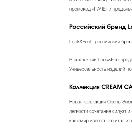
и WHY NOT? могут получить 
промокод «ПАЧЕ» и предъявит
Российский бренд L
Look&Feel - российский бре
В коллекции Look&Feel пред
Универсальность изделий поз
Коллекция CREAM CA
Новая коллекция Осень-Зим
легкости сочетания силуэт 
кашемир известного итальянс