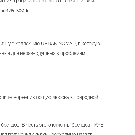
нтах. Грациозные теплые оттенки «тигр» и
ь и легкость.
дничную коллекцию URBAN NOMAD, в которую
анные для неравнодушных к проблемам
олицетворяет их общую любовь к природной
брендов. В честь этого клиенты брендов ПАЧЕ