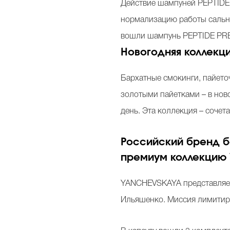
Действие шампуней PEPTIDE
нормализацию работы сальны
вошли шампунь PEPTIDE PRE
Новогодняя коллекц
Бархатные смокинги, пайето
золотыми пайетками – в нов
день. Эта коллекция – соче
Российский бренд б
премиум коллекцию
YANCHEVSKAYA представляет
Ильяшенко. Миссия лимитиро