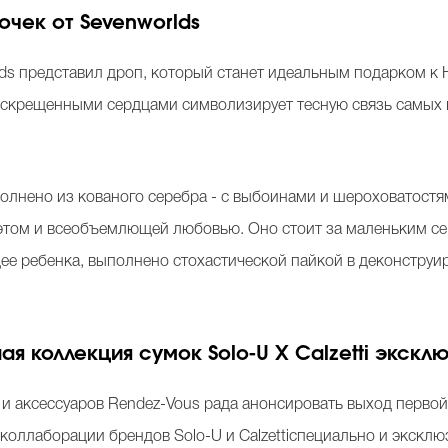
очек от Sevenworlds
s представил дроп, который станет идеальным подарком к 
 скрещенными сердцами символизирует тесную связь самых г
лнено из кованого серебра - с выбоинами и шероховатостями
этом и всеобъемлющей любовью. Оно стоит за маленьким с
ее ребенка, выполнено стохастической пайкой в деконстру
ная коллекция сумок
Solo
-
U
X
Calzetti
эксклю
 и аксессуаров
Rendez
-
Vous
рада анонсировать выход первой
в коллаборации брендов
Solo
-
U
и
Calzetti
специально и эксклю