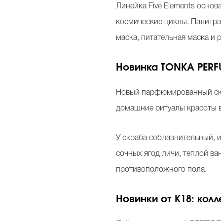
Линейка Five Elements основ
космические циклы. Палитра
маска, питательная маска и
Новинка TONKA PERFU
Новый парфюмированный скр
домашние ритуалы красоты в 
У скраба соблазнительный, 
сочных ягод личи, теплой в
противоположного пола.
Новинки от K18: кол