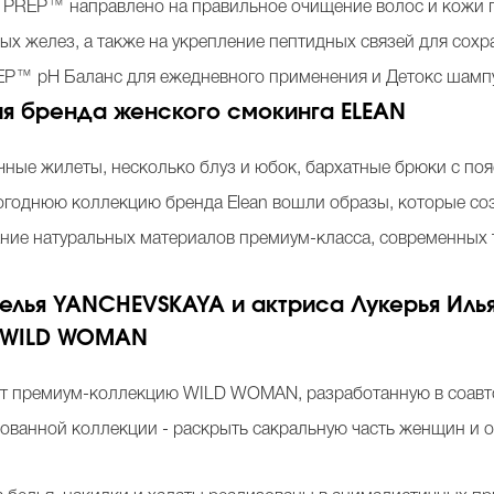
 PREP™ направлено на правильное очищение волос и кожи г
х желез, а также на укрепление пептидных связей для сохра
P™ pH Баланс для ежедневного применения и Детокс шампу
ия бренда женского смокинга ELEAN
чные жилеты, несколько блуз и юбок, бархатные брюки с поя
огоднюю коллекцию бренда Elean вошли образы, которые со
тание натуральных материалов премиум-класса, современных 
елья YANCHEVSKAYA и актриса Лукерья Ил
 WILD WOMAN
 премиум-коллекцию WILD WOMAN, разработанную в соавто
ванной коллекции - раскрыть сакральную часть женщин и о