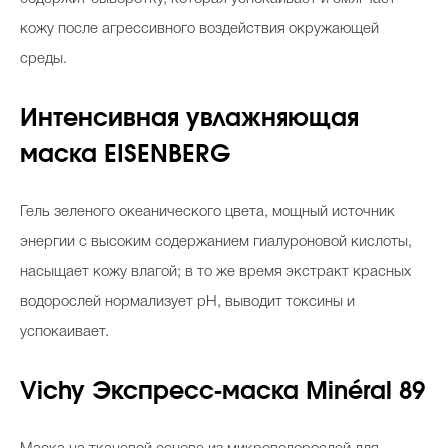
кожу после агрессивного воздействия окружающей
среды.
Celebrity дня
Интенсивная увлажняющая
Фотоальбом
маска EISENBERG
Интервью со звездой
Гель зеленого океанического цвета, мощный источник
энергии с высоким содержанием гиалуроновой кислоты,
Beauty- битвы
насыщает кожу влагой; в то же время экстракт красных
Тесты
водорослей нормализует pH, выводит токсины и
Викторины
успокаивает.
Vichy Экспресс-маска Minéral 89