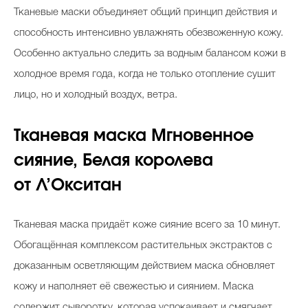
Тканевые маски объединяет общий принцип действия и
Косметичка профи
способность интенсивно увлажнять обезвоженную кожу.
Вопрос эксперту
Особенно актуально следить за водным балансом кожи в
Папа может
холодное время года, когда не только отопление сушит
Худеем правильно
лицо, но и холодный воздух, ветра.
Тканевая маска Мгновенное
сияние, Белая королева
Бьютихакер / Мама-хакер
от Л’Окситан
Выбор визажистов
Тканевая маска придаёт коже сияние всего за 10 минут.
Выбор косметолога
Обогащённая комплексом растительных экстрактов с
Полиция красоты
доказанным осветляющим действием маска обновляет
Хит недели от визажиста
кожу и наполняет её свежестью и сиянием. Маска
содержит сыворотку, которая успокаивает и смягчает