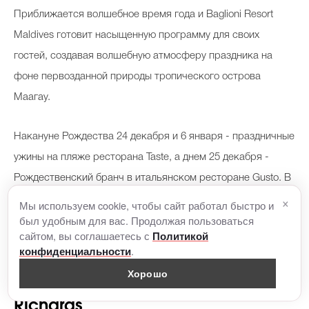
Приближается волшебное время года и Baglioni Resort
Maldives готовит насыщенную программу для своих
гостей, создавая волшебную атмосферу праздника на
фоне первозданной природы тропического острова
Маагау.
Накануне Рождества 24 декабря и 6 января - праздничные
ужины на пляже ресторана Taste, а днем 25 декабря -
Рождественский бранч в итальянском ресторане Gusto. В
×
Новогоднюю ночь 31 декабря гостей ждет изысканный
Мы используем cookie, чтобы сайт работал быстро и
был удобным для вас. Продолжая пользоваться
ужин с шампанским, фейерверк и красочное
сайтом, вы соглашаетесь с
Политикой
представление итальянской шоу-группы NuArt.
.
конфиденциальности
Хорошо
Моющий пылесос от Morphy
Richards