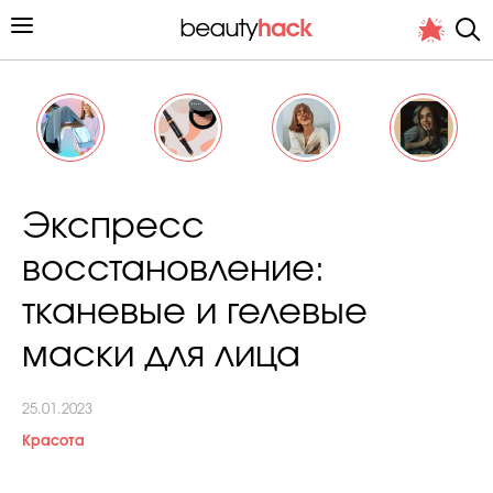
Личный опыт
Экспресс
Стиль жизни
восстановление:
Подиум
тканевые и гелевые
Хит недели от стилиста
маски для лица
25.01.2023
Красота
Снимает и тестирует редакция