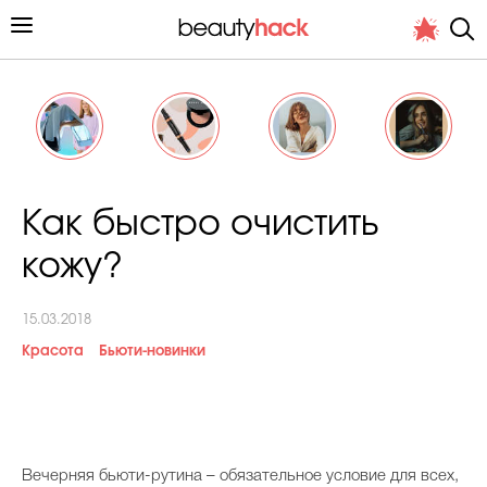
Личный опыт
Как быстро очистить
Стиль жизни
кожу?
Подиум
15.03.2018
Хит недели от стилиста
Красота
Бьюти-новинки
Снимает и тестирует редакция
В
ечерняя бьюти-рутина – обязательное условие для всех,