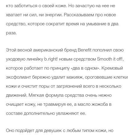
Косметичка профи
кто заботиться о своей коже. Но зачастую на нее не
хватает ни сил, ни энергии. Рассказываем про новое
Вопрос эксперту
средство, которое сократит время на умывание в два
Папа может
раза.
Худеем правильно
Этой весной американский бренд Benefit пополнил свою
уходовую линейку b.right! новым средством Smooth it off!,
которое работает по принципу «два в одном». Кремовый
Бьютихакер / Мама-хакер
эксфолиант бережно удалит макияж, ороговевшие клетки
кожи и очистит поры от загрязнений всего в несколько
Выбор визажистов
движений. Мягкая формула средства очень нежно
Выбор косметолога
очищает кожу, не травмируя ее, а масло жожоба в
Полиция красоты
составе дополнительно увлажняют ее.
Хит недели от визажиста
Оно подойдет для девушек с любым типом кожи, но