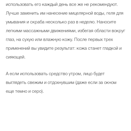
использовать его каждый день все же не рекомендуют.
Лучше заменить им нанесение мицелярной воды, геля для
умывания и скраба несколько раз в неделю. Наносите
Celebrity дня
легкими массажными движениями, избегая области вокруг
Фотоальбом
глаз, на сухую или влажную кожу. После первых трех
Интервью со звездой
применений вы увидите результат: кожа станет гладкой и
сияющей.
Beauty- битвы
А если использовать средство утром, лицо будет
выглядеть свежим и отдохнувшим (даже если за окном
Тесты
еще темно и серо).
Викторины