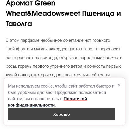
Аромат Green
Wheat&Meadowsweet Пшеница и
Таволга
В этом парфюме необычное сочетание нот горького
грейпфрута и мягких аккордов цветов таволги переносит
нас в рассвет на природе, открывая перед нами свежесть
росы, горечь первого утреннего ветра и сочность первых
лучей солнца, которые едва касаются мягкой травы.
×
Аромат понравится девушкам, которые не боятся
Мы используем cookie, чтобы сайт работал быстро и
был удобным для вас. Продолжая пользоваться
принимать смелые решения, но сохраняют внутри
сайтом, вы соглашаетесь с
Политикой
нежность и душевное тепло.
.
конфиденциальности
Хорошо
Цена за 30 мл.: 3 800 руб.