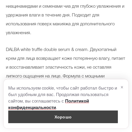
ниацинамидами и семенами чиа для глубоко увлажнения и
удержания влаги в течение дня. Подходит для
использования поверх макияжа для дополнительного
увлажнения.
DALBA
white truffle double serum & cream. Двухэтапный
крем для лица возвращает коже потерянную влагу, питает
и восстанавливает эластичность кожи, не оставляя
липкого ощущения на лице. Формула с мощными
×
ингредиентами сочетает в себе экстракт белого трюфеля,
Мы используем cookie, чтобы сайт работал быстро и
был удобным для вас. Продолжая пользоваться
гиалуроновую кислоту, церамиды и экстракт коллагена.
сайтом, вы соглашаетесь с
Политикой
.
конфиденциальности
Новая коллекция
Jacques
Zolty
–
Хорошо
Les
songes
de
l
’
existence