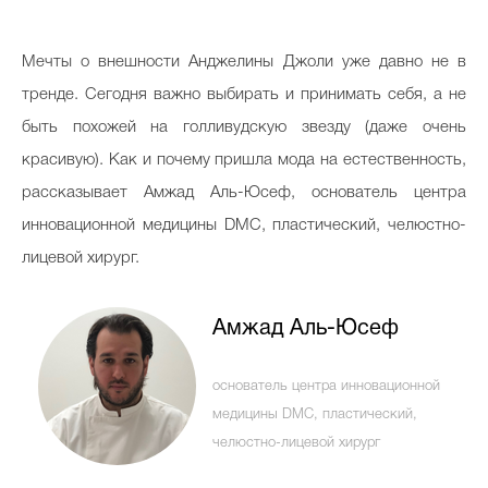
Косметичка профи
Мечты о внешности Анджелины Джоли уже давно не в
Вопрос эксперту
тренде. Сегодня важно выбирать и принимать себя, а не
Папа может
быть похожей на голливудскую звезду (даже очень
Худеем правильно
красивую). Как и почему пришла мода на естественность,
рассказывает Амжад Аль-Юсеф, основатель центра
инновационной медицины DMС, пластический, челюстно-
лицевой хирург.
Бьютихакер / Мама-хакер
Выбор визажистов
Амжад Аль-Юсеф
Выбор косметолога
основатель центра инновационной
Полиция красоты
медицины DMС, пластический,
Хит недели от визажиста
челюстно-лицевой хирург