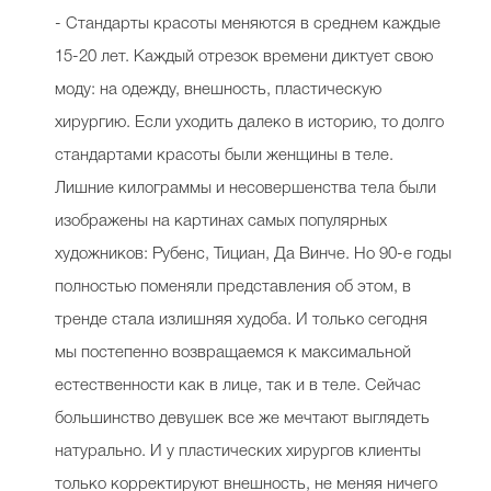
- Стандарты красоты меняются в среднем каждые
15-20 лет. Каждый отрезок времени диктует свою
Celebrity дня
моду: на одежду, внешность, пластическую
хирургию. Если уходить далеко в историю, то долго
Фотоальбом
стандартами красоты были женщины в теле.
Интервью со звездой
Лишние килограммы и несовершенства тела были
изображены на картинах самых популярных
художников: Рубенс, Тициан, Да Винче. Но 90-е годы
Beauty- битвы
полностью поменяли представления об этом, в
Тесты
тренде стала излишняя худоба. И только сегодня
мы постепенно возвращаемся к максимальной
Викторины
естественности как в лице, так и в теле. Сейчас
большинство девушек все же мечтают выглядеть
натурально. И у пластических хирургов клиенты
только корректируют внешность, не меняя ничего