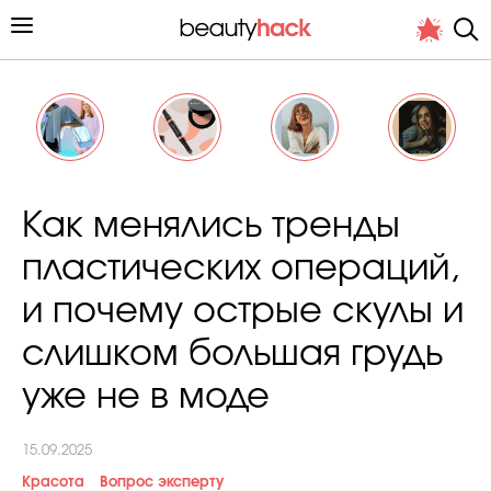
Личный опыт
Как менялись тренды
Стиль жизни
пластических операций,
Подиум
и почему острые скулы и
Хит недели от стилиста
слишком большая грудь
уже не в моде
15.09.2025
Снимает и тестирует редакция
Красота
Вопрос эксперту