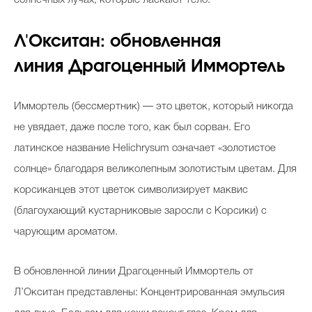
солнечных лучах, которые ласкают тело.
Л'Окситан: обновленная
линия Драгоценный Иммортель
Иммортель (бессмертник) — это цветок, который никогда
не увядает, даже после того, как был сорван. Его
латинское название Helichrysum означает «золотистое
солнце» благодаря великолепным золотистым цветам. Для
корсиканцев этот цветок символизирует маквис
(благоухающий кустарниковые заросли с Корсики) с
чарующим ароматом.
В обновленной линии Драгоценный Иммортель от
Л’Окситан представлены: Концентрированная эмульсия