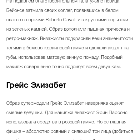
На недавнем благотворительном гала-ужине певица
Бейонсе затмила своих коллег, появившись в белом
платье с перьями Roberto Cavalli и c крупными серьгами
Celebrity дня
из зеленых камней. Образ дополнили пышная прическа и
Фотоальбом
ретро-макияж. Визажисты подкрасили веки знаменитости
тенями в бежево-коричневой гамме и сделали акцент на
Интервью со звездой
губы, использовав матовую винную помаду. Подобный
макияж совершенно точно подойдет всем девушкам.
Beauty- битвы
Грейс Элизабет
Тесты
Викторины
Образ супермодели Грейс Элизабет наверняка оценят
смелые девушки. Для макияжа визажист Эрин Парсонс
использовала средства в розовой гамме. Но ее главная
фишка – абсолютно ровный и сияющий тон лица (добиться