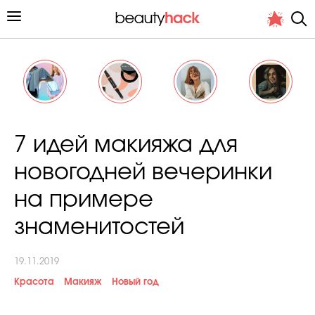
Личный опыт
7 идей макияжа для
Стиль жизни
новогодней вечеринки
Подиум
на примере
Хит недели от стилиста
знаменитостей
19.11.2019
Красота
Макияж
Новый год
Снимает и тестирует редакция