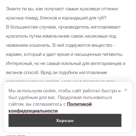
З
наете ли вы, как получают самые красивые оттенки
красных помад, блесков и карандашей для губ?
В большинстве случаев, производитель изготавливает
краситель путем измельчения самок насекомых под
названием кошениль. В ней содержится вещество -
кармин, который и дает яркие и насыщенные пигменты.
Интересный, но не самый лояльный для вегетарианцев и
веганов способ. Вряд ли подобное изготовление
косметики можно назвать модным в последние годы
×
Мы используем cookie, чтобы сайт работал быстро и
термином «
cruelty-free
». К счастью, в последние годы
был удобным для вас. Продолжая пользоваться
спрос на
бьюти-средства
с растительным составом
сайтом, вы соглашаетесь с
Политикой
.
и отсутствием тестов на животных бьет все рекорды. И
конфиденциальности
многие бренды не отстают от прогресса и ищут новые
Хорошо
решения, чтобы удовлетворить потребности своих