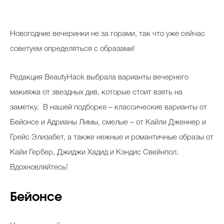
Косметичка профи
Вопрос эксперту
Н
овогодние вечеринки не за горами, так что уже сейчас
Папа может
советуем определяться с образами!
Худеем правильно
Редакция BeautyHack выбрала варианты вечернего
макияжа от звездных див, которые стоит взять на
заметку. В нашей подборке – классические варианты от
Бейонсе и Адрианы Лимы, смелые – от Кайли Дженнер и
Бьютихакер / Мама-хакер
Грейс Элизабет, а также нежные и романтичные образы от
Выбор визажистов
Кайи Гербер, Джиджи Хадид и Кэндис Свейнпол.
Выбор косметолога
Вдохновляйтесь!
Полиция красоты
Бейонсе
Хит недели от визажиста