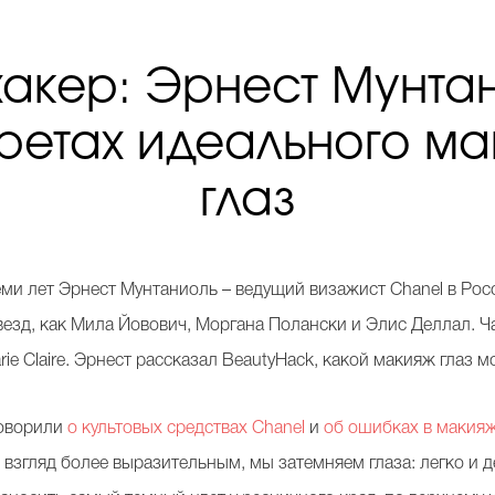
хакер: Эрнест Мунтан
ретах идеального м
глаз
ми лет Эрнест Мунтаниоль – ведущий визажист Chanel в Рос
везд, как Мила Йовович, Моргана Полански и Элис Деллал. Ча
arie Claire. Эрнест рассказал BeautyHack, какой макияж глаз
говорили
о культовых средствах Chanel
и
об ошибках в макия
 взгляд более выразительным, мы затемняем глаза: легко и 