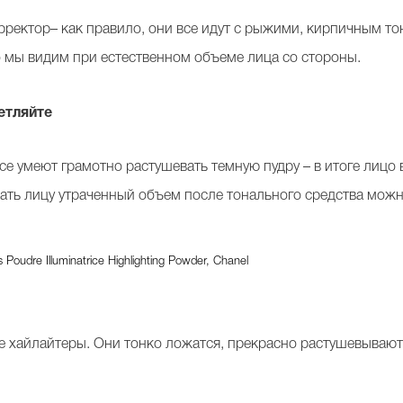
рректор– как правило, они все идут с рыжими, кирпичным т
о мы видим при естественном объеме лица со стороны.
етляйте
 все умеют грамотно растушевать темную пудру – в итоге лицо
ать лицу утраченный объем после тонального средства можно
oudre Illuminatrice Highlighting Powder, Chanel
е хайлайтеры. Они тонко ложатся, прекрасно растушевывают