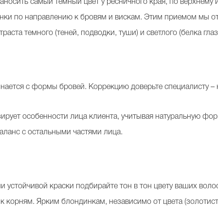
наносить самый темный цвет у ресничного края, по верхнему 
енки по направлению к бровям и вискам. Этим приемом мы о
раста темного (теней, подводки, туши) и светлого (белка глаз
нается с формы бровей. Коррекцию доверьте специалисту – н
ирует особенности лица клиента, учитывая натуральную фор
аланс с остальными частями лица.
и устойчивой краски подбирайте тон в тон цвету ваших волос
 к корням. Ярким блондинкам, независимо от цвета (золотис