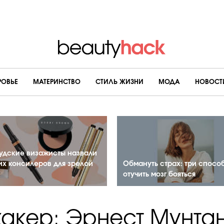
РОВЬЕ
МАТЕРИНСТВО
CТИЛЬ ЖИЗНИ
МОДА
НОВОСТ
удские визажисты назвали
их консилеров для зрелой
Обмануть страх: три спосо
отучить мозг бояться
хакер: Эрнест Мунтан