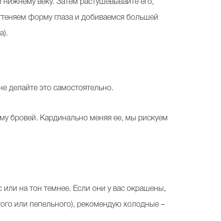
и нижнему веку. Затем растушевывайте его,
ттеняем форму глаза и добиваемся большей
а).
е делайте это самостоятельно.
му бровей. Кардинально меняя ее, мы рискуем
 или на тон темнее. Если они у вас окрашены,
того или пепельного), рекомендую холодные –