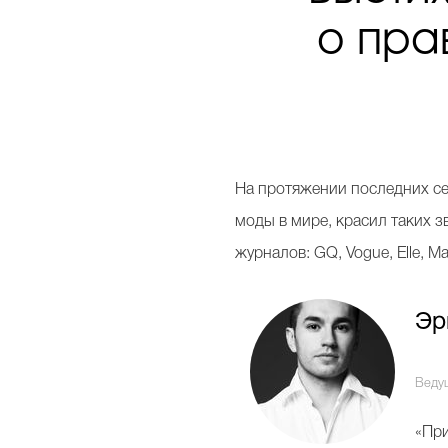
о пра
Н
а протяжении последних се
моды в мире, красил таких з
журналов: GQ, Vogue, Elle, M
Эр
Веду
«Пр