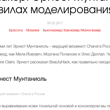
вилах моделировани
09.03.2017
Красота
Макияж
Бьютихакер/Зож-хакер/Мама-хакер
ми лет Эрнест Мунтаниоль – ведущий визажист Chanel в Рос
везд, как Мила Йовович, Моргана Полански и Элис Деллал. Ча
arie Claire. Эрнест рассказал BeautyHack, как правильно смо
нест Мунтаниоль
щий визажист Chanel в России
и выравнивании кожи тональной основой и консилером мы л