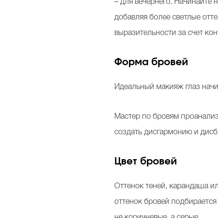
– для вечернего. Начинайте 
добавляя более светлые отт
выразительности за счет конт
Форма бровей
Идеальный макияж глаз начи
Мастер по бровям проанализ
создать дисгармонию и дисб
Цвет бровей
Оттенок теней, карандаша ил
оттенок бровей подбирается
не коричневые, а серые.