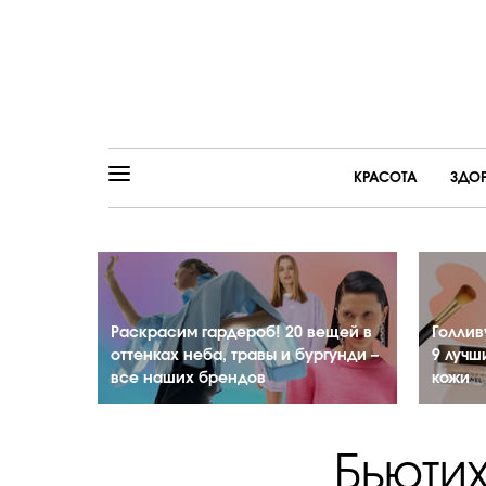
КРАСОТА
ЗДО
Раскрасим гардероб! 20 вещей в
Голлив
оттенках неба, травы и бургунди –
9 лучш
все наших брендов
кожи
Бьюти