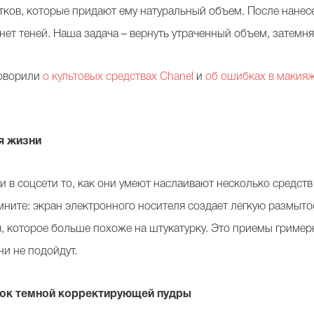
тков, которые придают ему натуральный объем. После нанес
нет теней. Наша задача – вернуть утраченный объем, затемн
говорили
о культовых средствах Chanel
и
об ошибках в макия
я жизни
в соцсети то, как они умеют наслаивают несколько средств 
омните: экран электронного носителя создает легкую размыт
, которое больше похоже на штукатурку. Это приемы гример
ни не подойдут.
нок темной корректирующей пудры