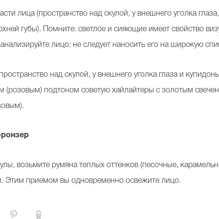
сти лица (пространство над скулой, у внешнего уголка глаза,
рхней губы). Помните: светлое и сияющие имеет свойство ви
оанализируйте лицо: не следует наносить его на широкую сп
 пространство над скулой, у внешнего уголка глаза и купидон
м (розовым) подтоном советую хайлайтеры с золотым свече
зовым).
бронзер
лы, возьмите румяна теплых оттенков (песочные, карамельны
и. Этим приемом вы одновременно освежите лицо.