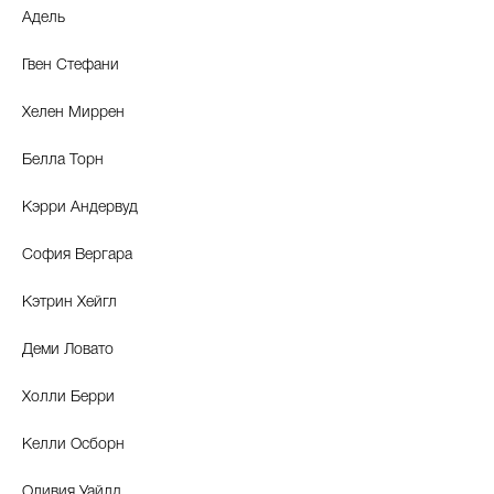
Адель
Гвен Стефани
Celebrity дня
Хелен Миррен
Фотоальбом
Белла Торн
Интервью со звездой
Кэрри Андервуд
София Вергара
Beauty- битвы
Кэтрин Хейгл
Тесты
Деми Ловато
Викторины
Холли Берри
Келли Осборн
Оливия Уайлд