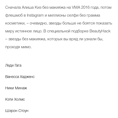
Косметичка профи
С
начала Алиша Киз без макияжа на VMA 2016 года, потом
Вопрос эксперту
флешмоб в Instagram и миллионы селфи без грамма
косметики, – очевидно, звезды больше не боятся показать
Папа может
миру истинное лицо. В специальной подборке BeautyHack
Худеем правильно
– звезды без макияжа, которых вы вряд ли узнали бы,
проходя мимо.
Леди Гага
Бьютихакер / Мама-хакер
Выбор визажистов
Ванесса Хадженс
Выбор косметолога
Ники Минаж
Полиция красоты
Кэти Холмс
Хит недели от визажиста
Шэрон Стоун