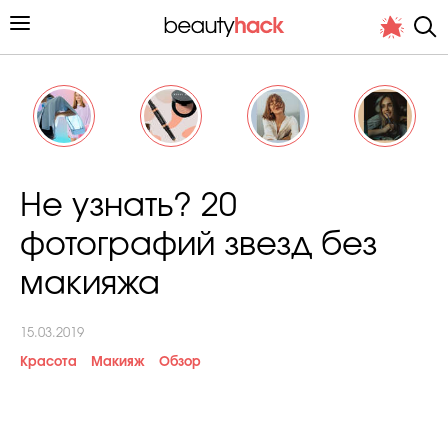
Личный опыт
Не узнать? 20
Стиль жизни
фотографий звезд без
Подиум
макияжа
Хит недели от стилиста
15.03.2019
Красота
Макияж
Обзор
Снимает и тестирует редакция