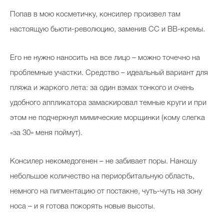
Попав в мою косметичку, консилер произвел там
настоящую бьюти-революцию, заменив СС и ВВ-кремы.
Его не нужно наносить на все лицо – можно точечно на
проблемные участки. Средство – идеальный вариант для
пляжа и жаркого лета: за один взмах тонкого и очень
удобного аппликатора замаскировал темные круги и при
этом не подчеркнул мимические морщинки (кому слегка
«за 30» меня поймут).
Консилер некомедогенен – не забивает поры. Наношу
небольшое количество на периорбитальную область,
немного на пигментацию от постакне, чуть-чуть на зону
носа – и я готова покорять новые высоты.