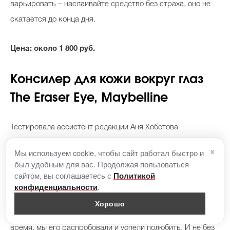
варьировать – наслаивайте средство без страха, оно не
скатается до конца дня.
Цена: около 1 800 руб.
Консилер для кожи вокруг глаз
The Eraser Eye, Maybelline
Тестировала ассистент редакции Аня Хоботова
×
Мы используем cookie, чтобы сайт работал быстро и
Когда бренд наконец привез этот легендарный консилер
был удобным для вас. Продолжая пользоваться
на наш рынок, все русское бьюти-сообщество
сайтом, вы соглашаетесь с
Политикой
затрепетало от нетерпения (наши американские и
.
конфиденциальности
европейские коллеги буквально «затерли до дыр»
Хорошо
интернет хвалебными отзывами на средство). Прошло
время, мы его распробовали и успели полюбить. И не без