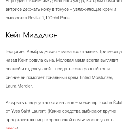
Еще один «любимчик» домашнего ухода, который помогает
актрисе держать кожу в тонусе – увлажняющие крем и
сыворотка Revitalift, L’Oréal Paris.
Кейт Миддлтон
Герцогиня Кэмбриджская – мама «со стажем». Три месяца
назад Кейт родила сына. Молодая мама всегда выглядит
свежей и отдохнувшей – придать коже ровный тон и
сияние ей помогает тональный крем Tinted Moisturizer,
Laura Mercier.
А скрыть следы усталости на лице – консилер Touche Éclat
от Yves Saint Laurent. (Какие средства выбирают другие
представительницы королевской семьи можно узнать
здесь
).