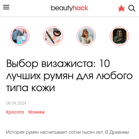
Личный опыт
Выбор визажиста: 10
Стиль жизни
лучших румян для любого
Подиум
типа кожи
Хит недели от стилиста
08.04.2024
Красота
Макияж
История румян насчитывает сотни тысяч лет. В Древнем
Снимает и тестирует редакция