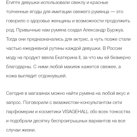
Египте девушки использовали свеклу и красные
Косметичка профи
толченные ягоды для имитации свежего румянца — это
Вопрос эксперту
говорило о здоровье женщины и возможности продолжить
Папа может
род. Привычные нам румяна создал Александр Буржуа.
Тогда они предназначались для актрис, а чуть позже стали
Худеем правильно
частью ежедневной рутины каждой девушки. В России
моду на продукт ввела Екатерина II, за что мы ей безмерно
благодарны. С ними любой макияж кажется свежее, а
кожа выглядит отдохнувшей.
Бьютихакер / Мама-хакер
Выбор визажистов
Сегодня в магазинах можно найти румяна на любой вкус и
Выбор косметолога
запрос. Поговорили с визажистом-консультантом сети
парфюмерии и косметики VISAGEHALL обо всех тонкостях
Полиция красоты
и подобрали десятку беспроигрышных вариантов на все
Хит недели от визажиста
случаи жизни.