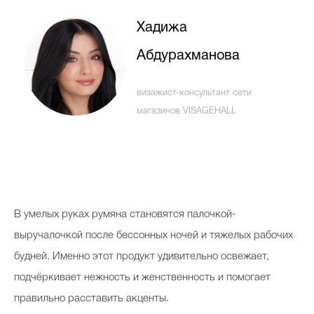
Хадижа
Абдурахманова
Celebrity дня
Фотоальбом
визажист-консультант сети
Интервью со звездой
магазинов VISAGEHALL
Beauty- битвы
Тесты
В умелых руках румяна становятся палочкой-
Викторины
выручалочкой после бессонных ночей и тяжелых рабочих
будней. Именно этот продукт удивительно освежает,
подчёркивает нежность и женственность и помогает
правильно расставить акценты.