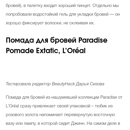
бровей), в палетку входит хороший пинцет. Отдельно мы
попробовали водостойкий гель для укладки бровей — он
хорошо фиксирует волоски, не склеивая их.
Помада для бровей
Paradise
Pomade
Extatic
,
L
’
Or
é
al
Тестировала редактор
BeautyHack
Дарья Сизова
Помада для бровей из нашумевшей коллекции Paradise от
L’Oréal сразу привлекает своей упаковкой – тюбик из
розового золота напоминает перевернутую восточную
вазу или лампу, в которой сидит Джинн. На самом деле в