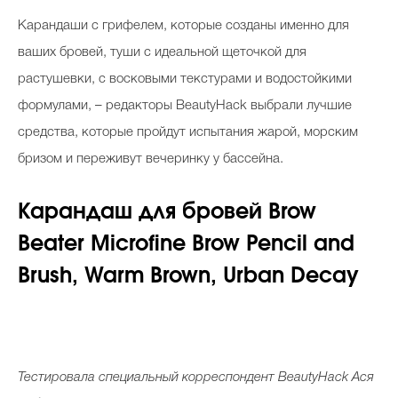
Косметичка профи
К
арандаши с грифелем, которые созданы именно для
Вопрос эксперту
ваших бровей, туши с идеальной щеточкой для
растушевки, с восковыми текстурами и водостойкими
Папа может
формулами, – редакторы BeautyHack выбрали лучшие
Худеем правильно
средства, которые пройдут испытания жарой, морским
бризом и переживут вечеринку у бассейна.
Карандаш
для
бровей
Brow
Бьютихакер / Мама-хакер
Beater Microfine Brow Pencil and
Выбор визажистов
Brush, Warm Brown, Urban Decay
Выбор косметолога
Полиция красоты
Хит недели от визажиста
Тестировала специальный корреспондент
BeautyHack
Ася