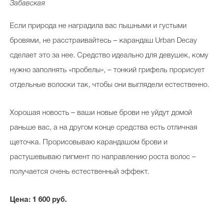
Забавская
Если природа не наградила вас пышными и густыми
Celebrity дня
бровями, не расстраивайтесь – карандаш Urban Decay
сделает это за нее. Средство идеально для девушек, кому
Фотоальбом
нужно заполнять «пробелы», ­– тонкий грифель прорисует
Интервью со звездой
отдельные волоски так, чтобы они выглядели естественно.
Хорошая новость – ваши новые брови не уйдут домой
Beauty- битвы
раньше вас, а на другом конце средства есть отличная
Тесты
щеточка. Прорисовываю карандашом брови и
растушевываю пигмент по направлению роста волос –
Викторины
получается очень естественный эффект.
Цена: 1 600 руб.