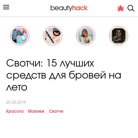
Личный опыт
Свотчи: 15 лучших
Стиль жизни
средств для бровей на
Подиум
лето
Хит недели от стилиста
25.05.2019
Красота
Макияж
Свотчи
Снимает и тестирует редакция