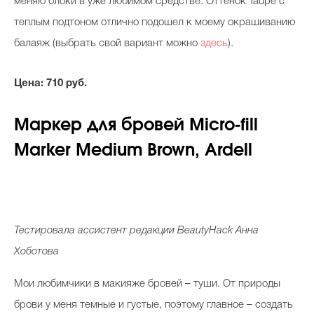
меняю блоки в уже любимом средстве. Оттенок Taupe с
теплым подтоном отлично подошел к моему окрашиванию
балаяж (выбрать свой вариант можно
здесь
).
Цена
: 710
руб
.
Маркер
для
бровей
Micro-fill
Marker Medium Brown, Ardell
Тестировала ассистент редакции Beauty
H
ack Анна
Хоботова
Мои любимчики в макияже бровей – туши. От природы
брови у меня темные и густые, поэтому главное – создать