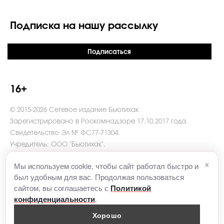
Подписка на нашу рассылку
Подписаться
16+
© 2015-2026 Сетевое издание Бьютихак
Зарегистрировано в Роскомнадзоре 17.10.2017 года.
Свидетельство Эл № ФС77-71304.
Учредитель: ООО "Бьютихак".
Главный редактор Какорина В.И.
×
Мы используем cookie, чтобы сайт работал быстро и
Адрес редакции: 121069, г. Москва, пер. Столовый, д. 6.
был удобным для вас. Продолжая пользоваться
Телефон: +7 (495)916-61-51
сайтом, вы соглашаетесь с
Политикой
e-mail
contact@beautyhack.ru
.
.
конфиденциальности
Хорошо