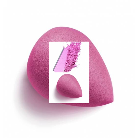
Celebrity дня
Фотоальбом
Интервью со звездой
Beauty- битвы
Тесты
Викторины
Щеточка от закончившейся туши