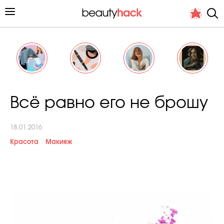
Личный опыт
Всё равно его не брошу
Стиль жизни
18.01.2016
Подиум
Красота
Макияж
Хит недели от стилиста
Снимает и тестирует редакция