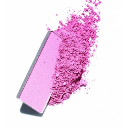
Косметичка профи
Вопрос эксперту
Папа может
Худеем правильно
Бьютихакер / Мама-хакер
Выбор визажистов
Выбор косметолога
Полиция красоты
Хит недели от визажиста