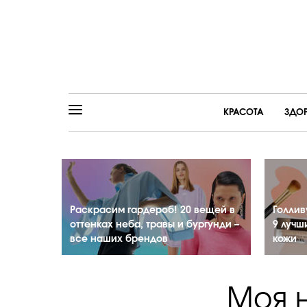
КРАСОТА
ЗДО
Раскрасим гардероб! 20 вещей в
Голлив
оттенках неба, травы и бургунди –
9 лучш
все наших брендов
кожи
Моя 