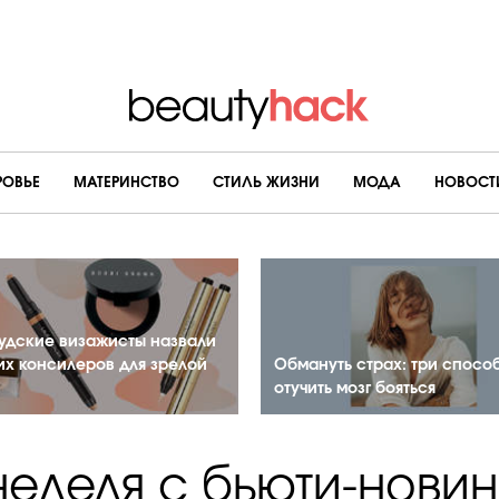
РОВЬЕ
МАТЕРИНСТВО
CТИЛЬ ЖИЗНИ
МОДА
НОВОСТ
удские визажисты назвали
их консилеров для зрелой
Обмануть страх: три спосо
отучить мозг бояться
неделя с бьюти-новин