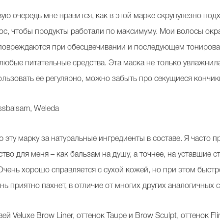
ую очередь мне нравится, как в этой марке скрупулезно подх
ос, чтобы продукты работали по максимуму. Мои волосы окра
 повреждаются при обесцвечивании и последующем тонирова
юбые питательные средства. Эта маска не только увлажнила 
ользовать ее регулярно, можно забыть про секущиеся кончик
ssbalsam, Weleda
эту марку за натуральные ингредиенты в составе. Я часто пр
тво для меня – как бальзам на душу, а точнее, на уставшие с
Очень хорошо справляется с сухой кожей, но при этом быст
нь приятно пахнет, в отличие от многих других аналогичных с
 Veluxe Brow Liner, оттенок Taupe и Brow Sculpt, оттенок Fli