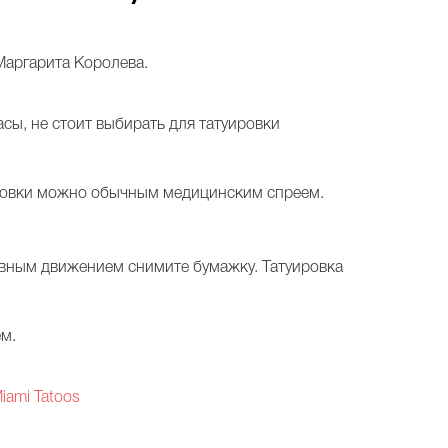
Маргарита Королева.
сы, не стоит выбирать для татуировки
уировки можно обычным медицинским спреем.
авным движением снимите бумажку. Татуировка
ем.
ami Tatoos