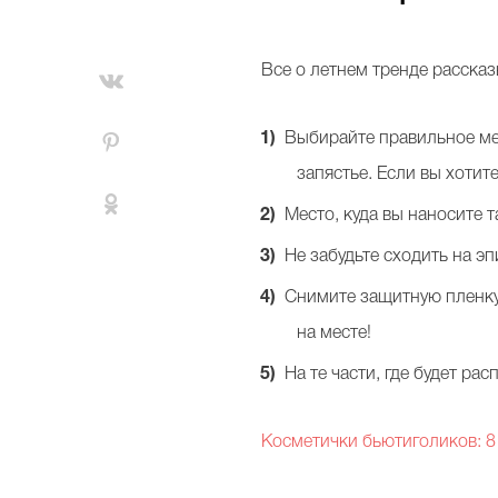
В
се о летнем тренде расска
Выбирайте правильное мес
запястье. Если вы хотит
Место, куда вы наносите
Не забудьте сходить на э
Снимите защитную пленку 
на месте!
На те части, где будет ра
Косметички бьютиголиков: 8