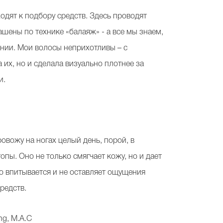
одят к подбору средств. Здесь проводят
шены по технике «балаяж» - а все мы знаем,
нии. Мои волосы неприхотливы – с
их, но и сделала визуально плотнее за
и.
овожу на ногах целый день, порой, в
топы. Оно не только смягчает кожу, но и дает
ро впитывается и не оставляет ощущения
редств.
ng, M.A.C