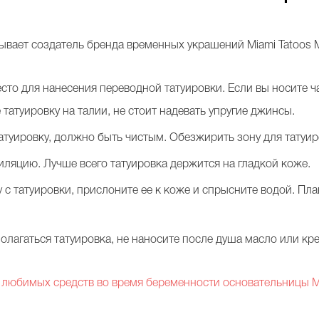
зывает создатель бренда временных украшений Miami Tatoos 
то для нанесения переводной татуировки. Если вы носите ча
е татуировку на талии, не стоит надевать упругие джинсы.
 татуировку, должно быть чистым. Обезжирить зону для тат
пиляцию. Лучше всего татуировка держится на гладкой коже.
с татуировки, прислоните ее к коже и спрысните водой. Пл
сполагаться татуировка, не наносите после душа масло или кр
 любимых средств во время беременности основательницы Mi