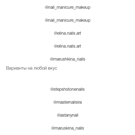
@nail_manicure_makeup
@nail_manicure_makeup
@elina.nails.art
@elina.nails.art
@marushkina_nails
Варианты на любой вкус
@stepshstonenails
@masternailsira
@astanynail
@maruskina_nails