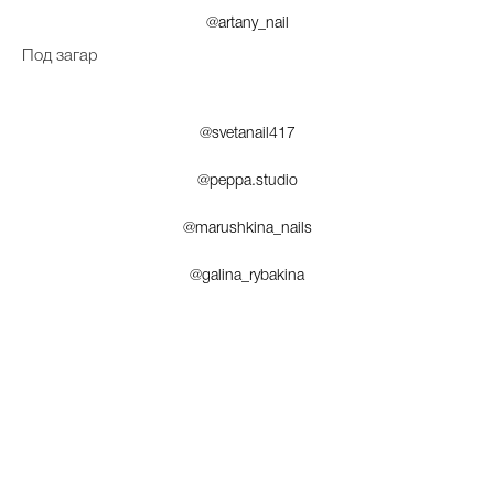
@artany_nail
Под загар
@svetanail417
@peppa.studio
@marushkina_nails
@galina_rybakina