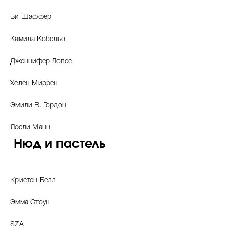
Би Шаффер
Камила Кобельо
Celebrity дня
Фотоальбом
Дженнифер Лопес
Интервью со звездой
Хелен Миррен
Эмили В. Гордон
Лесли Манн
Beauty- битвы
Нюд и пастель
Тесты
Викторины
Кристен Белл
Эмма Стоун
SZA