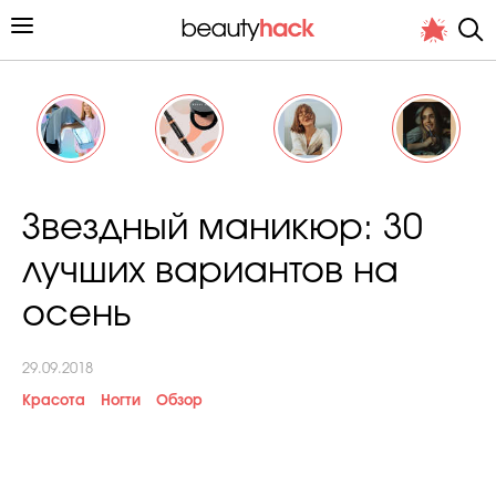
Личный опыт
Звездный маникюр: 30
Стиль жизни
лучших вариантов на
Подиум
осень
Хит недели от стилиста
29.09.2018
Красота
Ногти
Обзор
Снимает и тестирует редакция