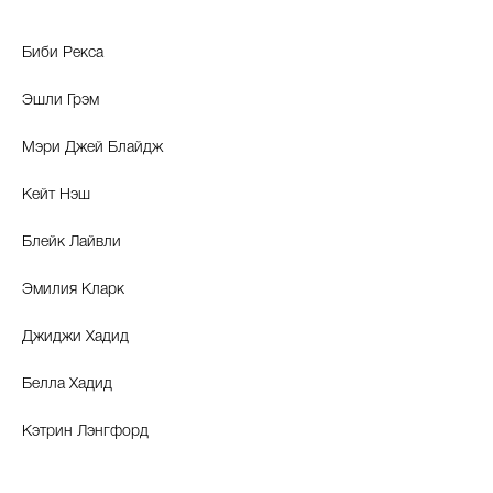
Биби Рекса
Эшли Грэм
Мэри Джей Блайдж
Кейт Нэш
Блейк Лайвли
Эмилия Кларк
Джиджи Хадид
Белла Хадид
Кэтрин Лэнгфорд