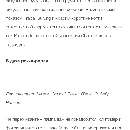
актуальнее будут акценты на румяные «яблочки» щек и
аккуратные, зачесанные наверх брови. Вдохновляемся
показом Prabal Gurung и красим короткие ногти
естественной формы темно-ягодным оттенком – матовый
лак Profounder из осенней коллекции Chanel как раз
подойдет.
В духе рок-н-ролла
Лак для ногтей Miracle Gel Nail Polish, Blacky O, Sally
Hansen
Не переживайте – лампа вам не понадобится: олигомер и
фотоинициатор гель-лака Miracle Gel полимеризуется под