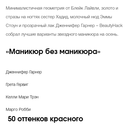
Косметичка профи
М
инималистичная геометрия от Блейк Лайвли, золото и
Вопрос эксперту
стразы на ногтях сестер Хадид, молочный нюд Эммы
Стоун и прозрачный лак Дженнифер Гарнер – BeautyHack
Папа может
собрал лучшие варианты звездного маникюра на осень.
Худеем правильно
«Маникюр без маникюра»
Дженнифер Гарнер
Бьютихакер / Мама-хакер
Выбор визажистов
Грета Гервиг
Выбор косметолога
Келли Мари Трэн
Полиция красоты
Марго Робби
50 оттенков красного
Хит недели от визажиста