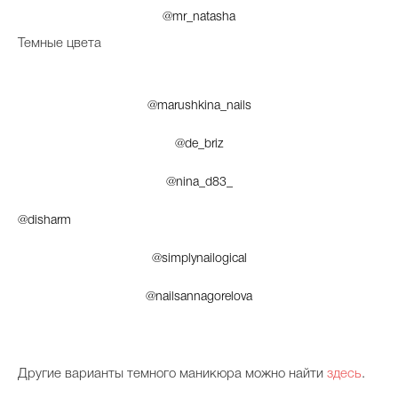
@mr_natasha
Темные цвета
@marushkina_nails
@de_briz
@nina_d83_
@disharm
@simplynailogical
@nailsannagorelova
Другие варианты темного маникюра можно найти
здесь
.