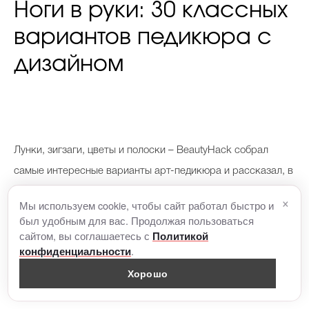
Ноги в руки: 30 классных
вариантов педикюра с
дизайном
Л
унки, зигзаги, цветы и полоски – BeautyHack собрал
самые интересные варианты арт-педикюра и рассказал, в
каких салонах красоты Москвы и Минска их можно
×
Мы используем cookie, чтобы сайт работал быстро и
повторить. Просто покажите мастеру!
был удобным для вас. Продолжая пользоваться
сайтом, вы соглашаетесь с
Политикой
.
конфиденциальности
Где сделать:
Хорошо
Салон красоты Get Ready