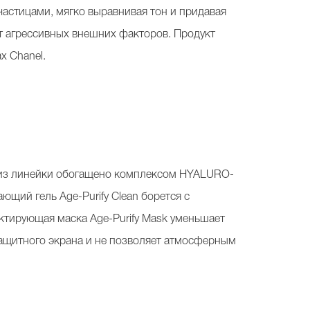
частицами, мягко выравнивая тон и придавая
т агрессивных внешних факторов. Продукт
х Chanel.
во из линейки обогащено комплексом HYALURO-
щий гель Age-Purify Clean борется с
ектирующая маска Age-Purify Mask уменьшает
защитного экрана и не позволяет атмосферным