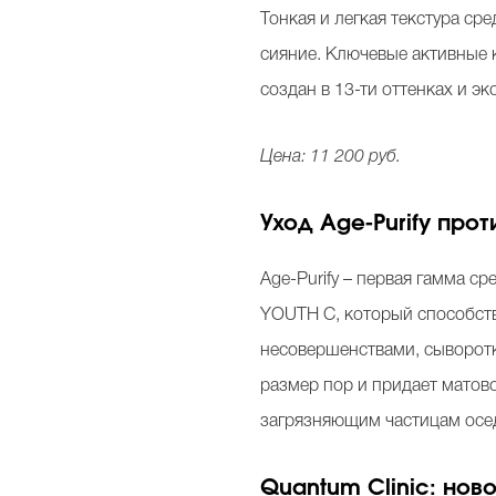
Тонкая и легкая текстура ср
сияние. Ключевые активные 
создан в 13-ти оттенках и 
Цена: 11 200 руб.
Уход Age-Purify прот
Age-Purify – первая гамма 
YOUTH C, который способств
несовершенствами, сыворотка
размер пор и придает матов
загрязняющим частицам осе
Quantum Clinic:
ново