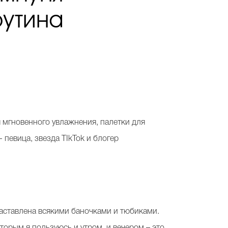
рутина
я мгновенного увлажнения, палетки для
 -
певица, звезда
TIkTok
и блогер
заставлена всякими баночками и тюбиками.
торым я пользуюсь и утром, и вечером – это