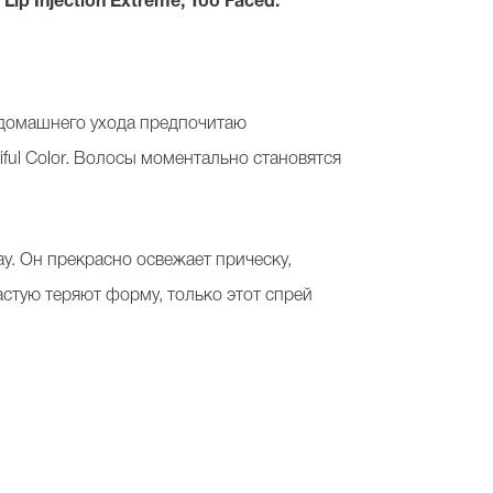
,
Lip Injection Extreme, Too Faced.
я домашнего ухода предпочитаю
iful Color. Волосы моментально становятся
ay. Он прекрасно освежает прическу,
астую теряют форму, только этот спрей