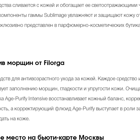
едства сливается с кожей и обогащает ее светоотражающими 
компоненты гаммы Sublimage увлажняют и защищают кожу о
эксклюзивно представлен в парфюмерно-косметических бутика
ив морщин от Filorga
средств для антивозрастного ухода за кожей. Каждое средст
ует заполнению морщин, гладкости и упругости кожи. Очищаю
 Age-Purify Intensive восстанавливает кожный баланс, корр
ость, а корректирующий флюид Age-Purify выступает в роли 
дать на коже.
е место на бьюти
-
карте Москвы