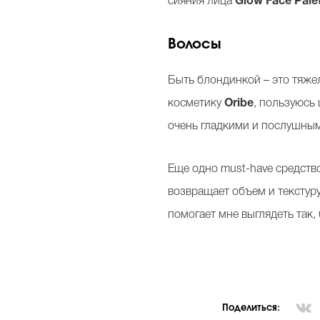
сияния лица
Glow Face Palet
Волосы
Быть блондинкой – это тяже
косметику
Oribe
, пользуюсь
очень гладкими и послушным
Еще одно must-have средство
возвращает объем и текстуру
помогает мне выглядеть так,
Поделиться: