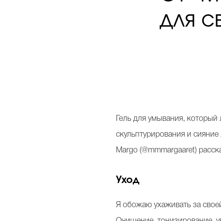
для с
Гель для умывания, который
скульптурирования и сияние
Margo
(@
mmmargaaret
)
расск
Уход
Я обожаю ухаживать за своей
Очищение, тонизирование, ув