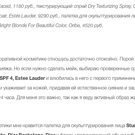
 Faced, 1180 руб., текстурирующий спрей Dry Texturizing Spray, 
air, Estée Lauder, 9290 руб., палетка для скульптурирования л
ght Blonde For Beautiful Color, Oribe, 4520 руб.
оративной косметике отношусь достаточно спокойно. Порой м
кияжа. Но если нужно сделать мейк, выбираю проверенные с
 SPF 4, Estee Lauder
и влюбилась в него с первого применени
и ухаживает за кожей, придавая ей естественное сияние и за
4 часа. Для меня это важно, так как я веду активный образ 
етики мне нравится палетка для скульптурирования лица
Stu