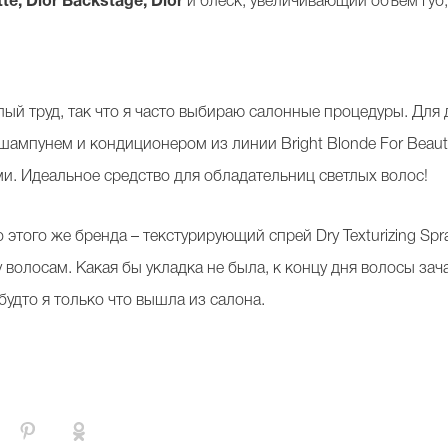
te, Dior Backstage, Dior
и блеск, увеличивающий объем губ
лый труд, так что я часто выбираю салонные процедуры. Дл
 шампунем и кондиционером из линии Bright Blonde For Beaut
и. Идеальное средство для обладательниц светлых волос!
 этого же бренда – текстурирующий спрей Dry Texturizing Spr
 волосам. Какая бы укладка не была, к концу дня волосы зач
 будто я только что вышла из салона.