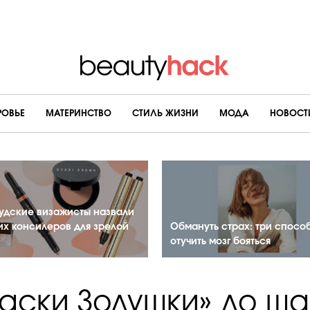
РОВЬЕ
МАТЕРИНСТВО
CТИЛЬ ЖИЗНИ
МОДА
НОВОСТ
удские визажисты назвали
их консилеров для зрелой
Обмануть страх: три спосо
отучить мозг бояться
аски Золушки» до ш