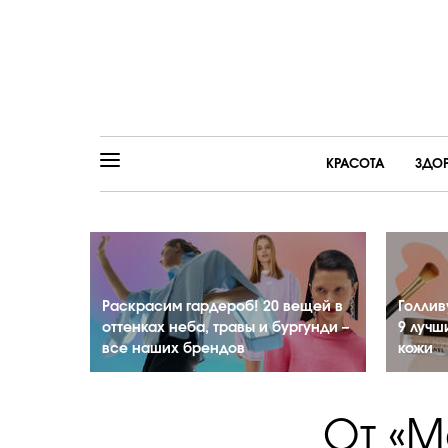
КРАСОТА
ЗДО
Раскрасим гардероб! 20 вещей в
Голлив
оттенках неба, травы и бургунди –
9 лучш
все наших брендов
кожи
От «М