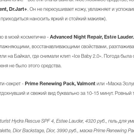
nt, Dr.Jart+
. Он не пересушивает кожу, увлажняет и успокаив
е приходиться наносить яркий и стойкий макияж).
о в моей косметичке -
Advanced Night Repair, Estée Lauder
влажняющими, восстанавливающими свойствами, разглаживае
или на Байкал, где снимали клип «Ice Baby 2.0». Погода была
меня не было этого средства.
ти-секрет -
Prime Renewing Pack, Valmont
или «Маска Золуш
тдохнувший и свежий вид буквально за 10-15 минут. Ровный т
ist Hydra Rescue SPF 4, Estee Lauder, 4320 руб., гель для умы
ette, Dior Backstage, Dior, 3990 руб., маска Prime Renewing Pa