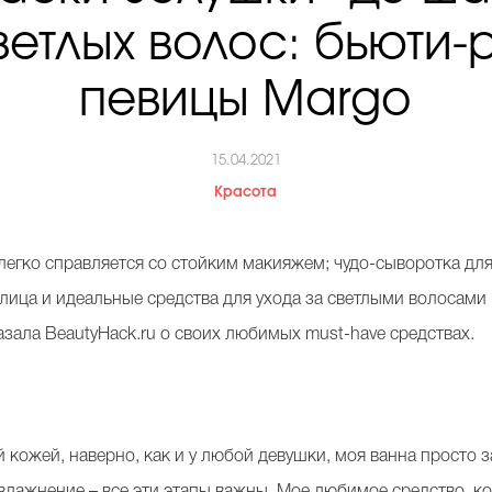
ветлых волос: бьюти-
певицы Margo
15.04.2021
Красота
 легко справляется со стойким макияжем; чудо-сыворотка дл
 лица и идеальные средства для ухода за светлыми волосами
азала
BeautyHack.ru
о своих любимых
must-have
средств
ах.
 кожей, наверно, как и у любой девушки, моя ванна просто 
лажнение – все эти этапы важны. Мое любимое средство, ко