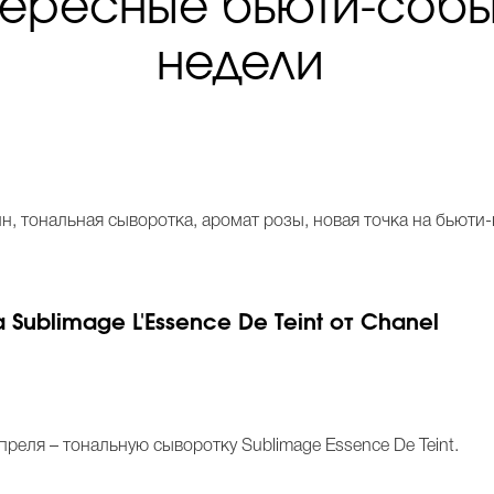
тересные бьюти-собы
недели
, тональная сыворотка, аромат розы, новая точка на бьюти-
Sublimage L'Essence De Teint от Chanel
преля – тональную сыворотку Sublimage Essence De Teint.