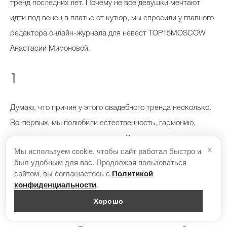
тренд последних лет. Почему не все девушки мечтают
идти под венец в платье от кутюр, мы спросили у главного
редактора онлайн-журнала для невест TOP15MOSCOW
Анастасии Мироновой.
1
Думаю, что причин у этого свадебного тренда несколько.
Во-первых, мы полюбили естественность, гармонию,
индивидуальность, минимализм. Современным невестам
×
Мы используем cookie, чтобы сайт работал быстро и
чаще хочется оставаться собой на свадьбе, а не «играть в
был удобным для вас. Продолжая пользоваться
принцессу». Они предпочтут всю ночь танцевать в легком
сайтом, вы соглашаетесь с
Политикой
.
конфиденциальности
белом сарафане, чем сидеть на банкете в тяжелой юбке.
Хорошо
Во-вторых, все стали задумываться об экологии,
разумном потреблении, серьезнее относиться к вещам,