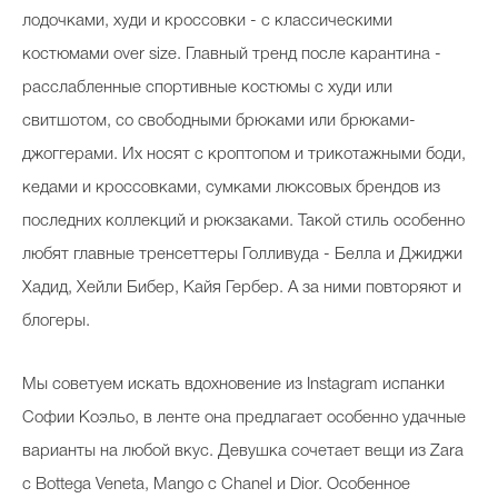
лодочками, худи и кроссовки - с классическими
костюмами over size. Главный тренд после карантина -
расслабленные спортивные костюмы c худи или
Celebrity дня
свитшотом, со свободными брюками или брюками-
Фотоальбом
джоггерами. Их носят с кроптопом и трикотажными боди,
Интервью со звездой
кедами и кроссовками, сумками люксовых брендов из
последних коллекций и рюкзаками. Такой стиль особенно
любят главные тренсеттеры Голливуда - Белла и Джиджи
Beauty- битвы
Хадид, Хейли Бибер, Кайя Гербер. А за ними повторяют и
Тесты
блогеры.
Викторины
Мы советуем искать вдохновение из Instagram испанки
Софии Коэльо, в ленте она предлагает особенно удачные
варианты на любой вкус. Девушка сочетает вещи из Zara
с Bottega Veneta, Mango c Chanel и Dior. Особенное