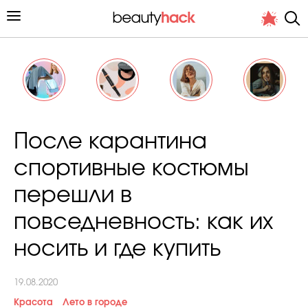
Личный опыт
После карантина
Стиль жизни
спортивные костюмы
Подиум
перешли в
Хит недели от стилиста
повседневность: как их
носить и где купить
19.08.2020
Снимает и тестирует редакция
Красота
Лето в городе