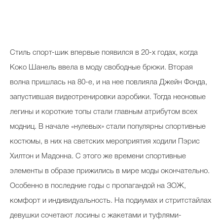
Косметичка профи
Вопрос эксперту
Папа может
Стиль спорт-шик впервые появился в 20-х годах, когда
Худеем правильно
Коко Шанель ввела в моду свободные брюки. Вторая
волна пришлась на 80-е, и на нее повлияла Джейн Фонда,
запустившая видеотренировки аэробики. Тогда неоновые
легины и короткие топы стали главным атрибутом всех
Бьютихакер / Мама-хакер
модниц. В начале «нулевых» стали популярны спортивные
костюмы, в них на светских мероприятия ходили Пэрис
Выбор визажистов
Хилтон и Мадонна. С этого же времени спортивные
Выбор косметолога
элементы в образе прижились в мире моды окончательно.
Полиция красоты
Особенно в последние годы с пропагандой на ЗОЖ,
Хит недели от визажиста
комфорт и индивидуальность. На подиумах и стритстайлах
девушки сочетают лосины с жакетами и туфлями-