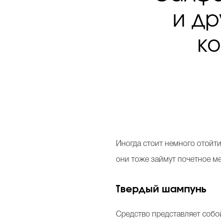
и д
ко
Иногда стоит немного отойт
они тоже займут почетное м
Твердый шампунь
Средство представляет соб