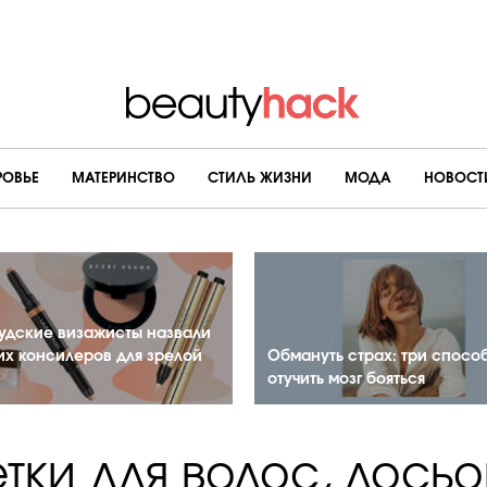
РОВЬЕ
МАТЕРИНСТВО
CТИЛЬ ЖИЗНИ
МОДА
НОВОСТ
удские визажисты назвали
их консилеров для зрелой
Обмануть страх: три спосо
отучить мозг бояться
тки для волос, лосьо