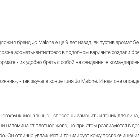
жил бренд Jo Malone еще 9 лет назад, выпустив аромат See 
позже ароматы-антистресс в подобном варианте создали брен
мате - их удобно брать с собой на свидания, в командиров
удожник», - так звучала концепция Jo Malone. И нам она опред
ногофункциональные - способны заменить и тоник для лица, 
ни напоминают плотное желе, но при этом реализуются в д
o. Он отлично увлажняет и тонизирует кожу после очищения.