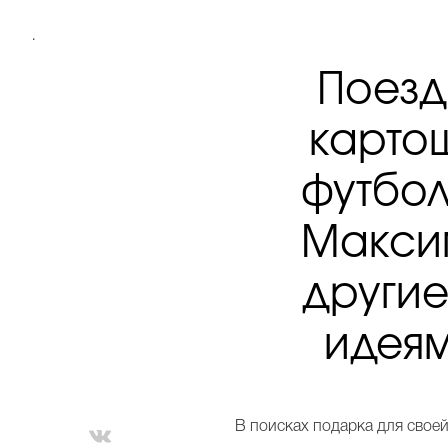
.
Поезд
карто
футбол
Максим
другие
идеям
В поисках подарка для свое