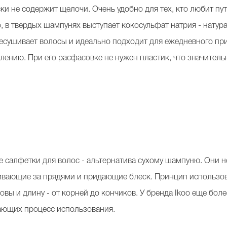
ки не содержит щелочи. Очень удобно для тех, кто любит пу
, в твердых шампунях выступает кокосульфат натрия - натур
ресушивает волосы и идеально подходит для ежедневного пр
лению. При его расфасовке не нужен пластик, что значитель
 салфетки для волос - альтернатива сухому шампуню. Они н
вающие за прядями и придающие блеск. Принцип использов
овы и длину - от корней до кончиков. У бренда Ikoo еще бол
ающих процесс использования.