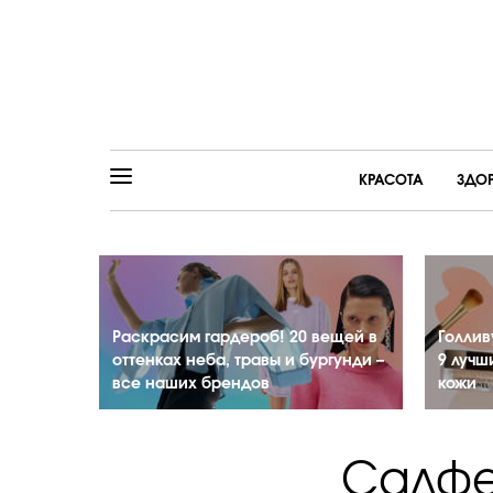
КРАСОТА
ЗДО
Раскрасим гардероб! 20 вещей в
Голлив
оттенках неба, травы и бургунди –
9 лучш
все наших брендов
кожи
Салфе