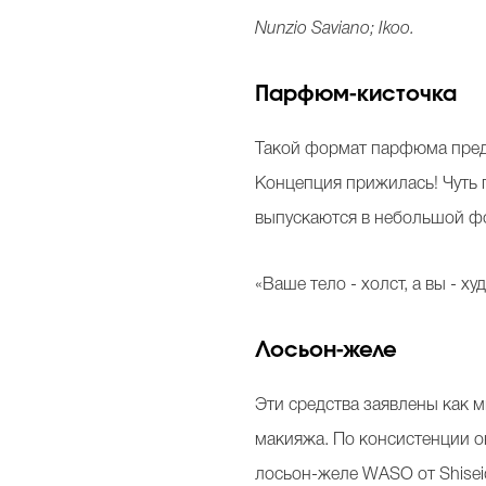
Nunzio Saviano; Ikoo.
Парфюм-кисточка
Такой формат парфюма предло
Концепция прижилась! Чуть 
выпускаются в небольшой фор
«Ваше тело - холст, а вы - х
Лосьон-желе
Эти средства заявлены как м
макияжа. По консистенции о
лосьон-желе WASO от Shiseid