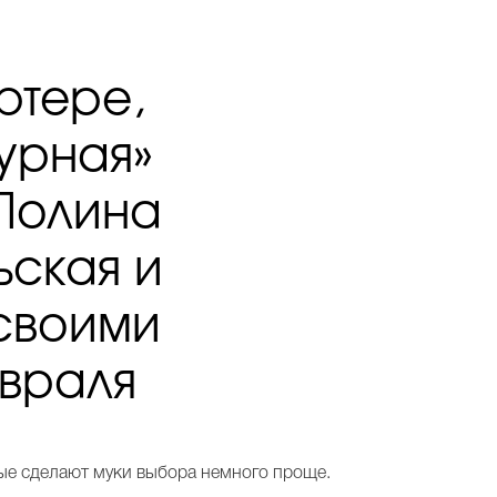
ртере,
урная»
 Полина
ьская и
 своими
евраля
рые сделают муки выбора немного проще.