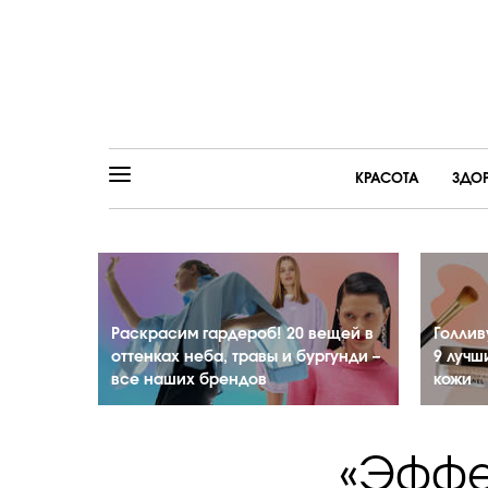
КРАСОТА
ЗДО
Раскрасим гардероб! 20 вещей в
Голлив
оттенках неба, травы и бургунди –
9 лучш
все наших брендов
кожи
«Эффе