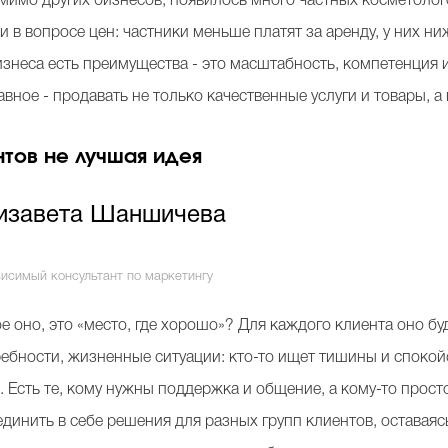
мимо других бизнесов, появилось много частных косметолого
 в вопросе цен: частники меньше платят за аренду, у них ни
изнеса есть преимущества - это масштабность, компетенция 
вное - продавать не только качественные услуги и товары, а 
нтов не лучшая идея
изавета Шаншичева
висимый консультант по маркетингу
е оно, это «место, где хорошо»? Для каждого клиента оно б
ебности, жизненные ситуации: кто-то ищет тишины и спокойст
. Есть те, кому нужны поддержка и общение, а кому-то прос
динить в себе решения для разных групп клиентов, оставаяс