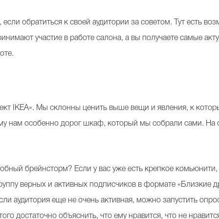
е, если обратиться к своей аудитории за советом. Тут есть в
ринимают участие в работе салона, а вы получаете самые акту
оте.
ект IKEA». Мы склонны ценить выше вещи и явления, к котор
ему нам особенно дорог шкаф, который мы собрали сами. На с
добный брейнсторм? Если у вас уже есть крепкое комьюнити,
руппу верных и активных подписчиков в формате «Близкие д
Если аудитория еще не очень активная, можно запустить опро
го достаточно объяснить, что ему нравится, что не нравится,