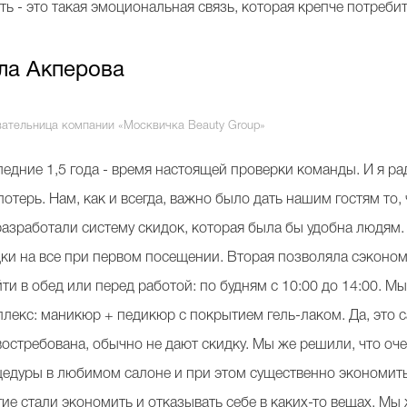
ь - это такая эмоциональная связь, которая крепче потреби
ла Акперова
вательница компании «Москвичка Beauty Group»
едние 1,5 года - время настоящей проверки команды. И я ра
потерь. Нам, как и всегда, важно было дать нашим гостям то,
азработали систему скидок, которая была бы удобна людям.
ки на все при первом посещении. Вторая позволяла сэконом
ти в обед или перед работой: по будням с 10:00 до 14:00. 
лекс: маникюр + педикюр с покрытием гель-лаком. Да, это са
востребована, обычно не дают скидку. Мы же решили, что о
едуры в любимом салоне и при этом существенно экономить
ие стали экономить и отказывать себе в каких-то вещах. Мы