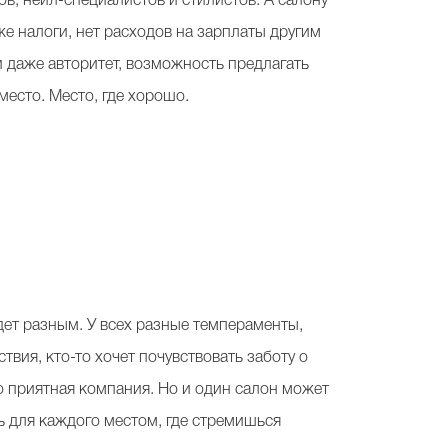
в, нейл-специалистов и стилистов. А салону
же налоги, нет расходов на зарплаты другим
и даже авторитет, возможность предлагать
место. Место, где хорошо.
удет разным. У всех разные темпераменты,
вия, кто-то хочет почувствовать заботу о
то приятная компания. Но и один салон может
ь для каждого местом, где стремишься