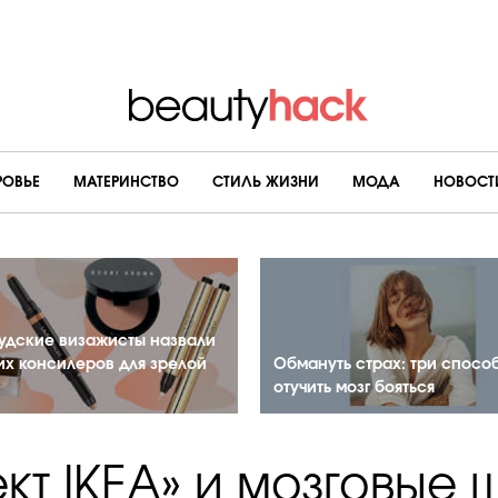
РОВЬЕ
МАТЕРИНСТВО
CТИЛЬ ЖИЗНИ
МОДА
НОВОСТ
удские визажисты назвали
их консилеров для зрелой
Обмануть страх: три спосо
отучить мозг бояться
кт IKEA» и мозговые 