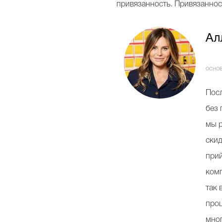
привязанность. Привязанност
Ал
осно
Посл
без 
мы р
скид
прий
комп
так 
проц
мног