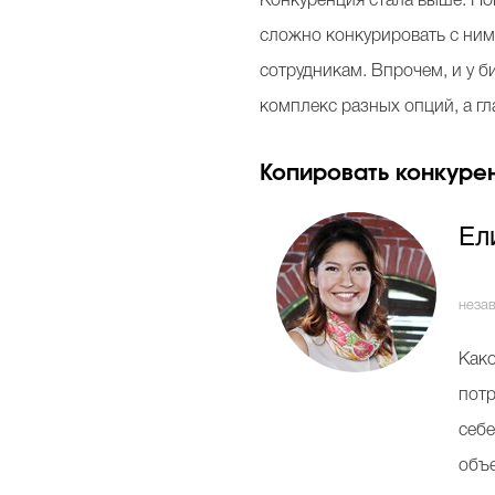
Конкуренция стала выше. По
сложно конкурировать с ними
сотрудникам. Впрочем, и у б
комплекс разных опций, а гла
Копировать конкуре
Ел
неза
Како
потр
себе
объе