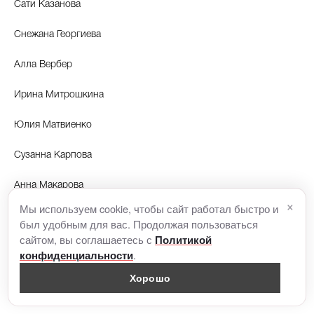
Сати Казанова
Снежана Георгиева
Алла Вербер
Ирина Митрошкина
Юлия Матвиенко
Сузанна Карпова
Анна Макарова
×
Мы используем cookie, чтобы сайт работал быстро и
Светлана Захарова
был удобным для вас. Продолжая пользоваться
сайтом, вы соглашаетесь с
Политикой
Анна Ивченко
.
конфиденциальности
Хорошо
Юлия Визгалина
Фото: tatler.ru. instyle.ru