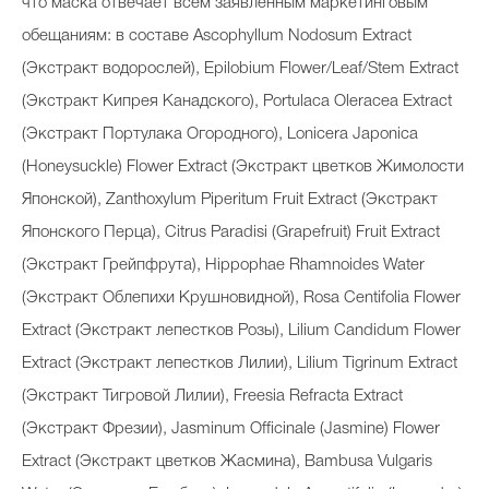
что маска отвечает всем заявленным маркетинговым
обещаниям: в составе Ascophyllum Nodosum Extract
(Экстракт водорослей), Epilobium Flower/Leaf/Stem Extract
(Экстракт Кипрея Канадского), Portulaca Oleracea Extract
(Экстракт Портулака Огородного), Lonicera Japonica
(Honeysuckle) Flower Extract (Экстракт цветков Жимолости
Японской), Zanthoxylum Piperitum Fruit Extract (Экстракт
Японского Перца), Citrus Paradisi (Grapefruit) Fruit Extract
(Экстракт Грейпфрута), Hippophae Rhamnoides Water
(Экстракт Облепихи Крушновидной), Rosa Centifolia Flower
Extract (Экстракт лепестков Розы), Lilium Candidum Flower
Extract (Экстракт лепестков Лилии), Lilium Tigrinum Extract
(Экстракт Тигровой Лилии), Freesia Refracta Extract
(Экстракт Фрезии), Jasminum Officinale (Jasmine) Flower
Extract (Экстракт цветков Жасмина), Bambusa Vulgaris