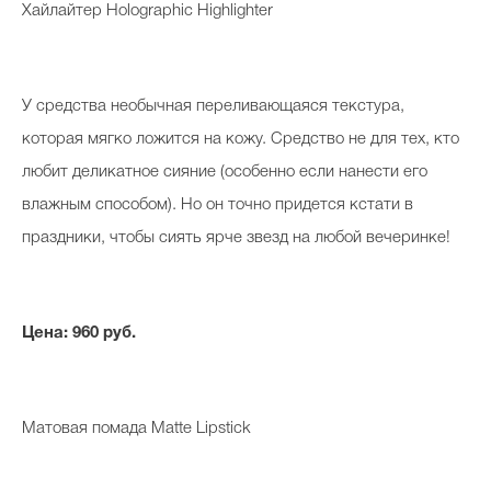
Хайлайтер Holographic Highlighter
Celebrity дня
У средства необычная переливающаяся текстура,
Фотоальбом
которая мягко ложится на кожу. Средство не для тех, кто
Интервью со звездой
любит деликатное сияние (особенно если нанести его
влажным способом). Но он точно придется кстати в
праздники, чтобы сиять ярче звезд на любой вечеринке!
Beauty- битвы
Тесты
Цена: 960 руб.
Викторины
Матовая помада Matte Lipstick