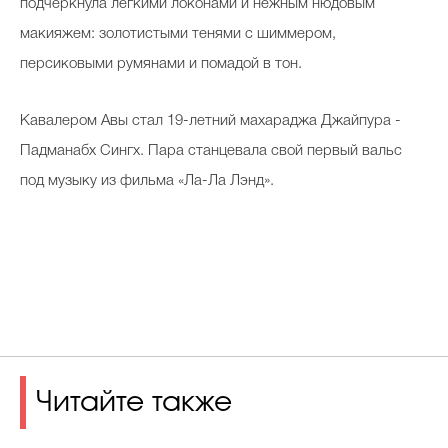
подчеркнула легкими локонами и нежным нюдовым
макияжем: золотистыми тенями с шиммером,
персиковыми румянами и помадой в тон.
Кавалером Авы стал 19-летний махараджа Джайпура -
Падманабх Сингх. Пара станцевала свой первый вальс
под музыку из фильма «Ла-Ла Лэнд».
Читайте также