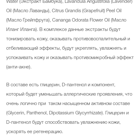
Water (Экстракт Бамбука), Lavandula Angustifolia (Lavender)
Oil (Масло Лаванды), Citrus Grandis (Grapefruit) Peel Oil
(Масло Грейпфрута), Cananga Odorata Flower Oil (Масло
Иланг Иланга). В комплексе данные экстракты будут
тонизировать кожу, оказывать противовоспалительный и
отбеливающий эффекты, будут укреплять, увлажнять и
успокаивать кожу и оказывать противомикробный эффект
(анти-акне).
В составе есть глицерин, D-пантенол и компонент,
который будет уменьшать аллергические проявления, что
очень логично при таком насыщенном активном составе
(Glycerin, Panthenol, Dipotassium Glycyrrhizate). Глицерин и
D-пантенол будут способствовать увлажнению кожи,
ускорять ее регенерацию.