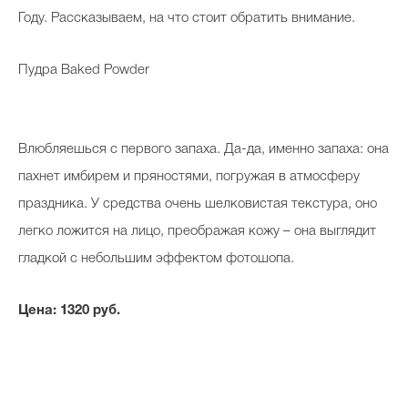
Косметичка профи
Году. Рассказываем, на что стоит обратить внимание.
Вопрос эксперту
Пудра Baked Powder
Папа может
Худеем правильно
Влюбляешься с первого запаха. Да-да, именно запаха: она
пахнет имбирем и пряностями, погружая в атмосферу
праздника. У средства очень шелковистая текстура, оно
легко ложится на лицо, преображая кожу – она выглядит
Бьютихакер / Мама-хакер
гладкой с небольшим эффектом фотошопа.
Выбор визажистов
Выбор косметолога
Цена: 1320 руб.
Полиция красоты
Хит недели от визажиста