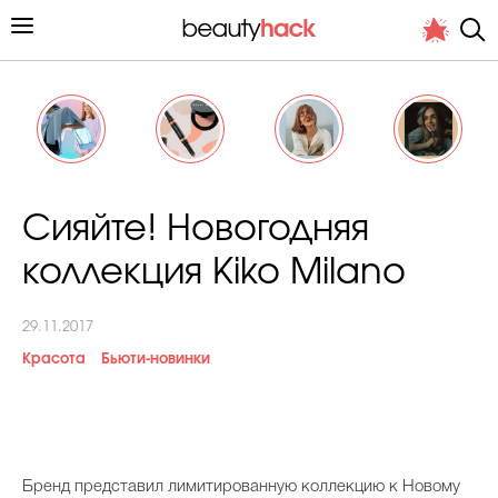
Личный опыт
Сияйте! Новогодняя
Стиль жизни
коллекция Kiko Milano
Подиум
29.11.2017
Хит недели от стилиста
Красота
Бьюти-новинки
Снимает и тестирует редакция
Б
ренд представил лимитированную коллекцию к Новому