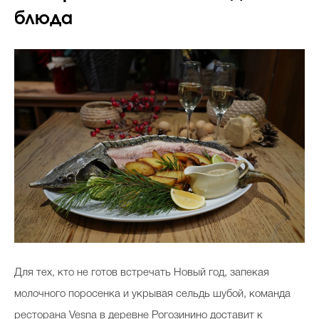
блюда
Для тех, кто не готов встречать Новый год, запекая
молочного поросенка и укрывая сельдь шубой, команда
ресторана Vesna в деревне Рогозинино доставит к