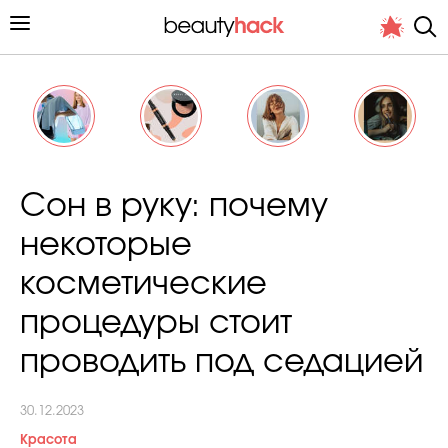
Личный опыт
Сон в руку: почему
Стиль жизни
некоторые
Подиум
косметические
Хит недели от стилиста
процедуры стоит
проводить под седацией
30.12.2023
Снимает и тестирует редакция
Красота