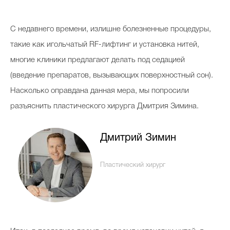
Косметичка профи
С недавнего времени, излишне болезненные процедуры,
Вопрос эксперту
такие как игольчатый RF-лифтинг и установка нитей,
Папа может
многие клиники предлагают делать под седацией
Худеем правильно
(введение препаратов, вызывающих поверхностный сон).
Насколько оправдана данная мера, мы попросили
разъяснить пластического хирурга Дмитрия Зимина.
Бьютихакер / Мама-хакер
Дмитрий Зимин
Выбор визажистов
Пластический хирург
Выбор косметолога
Полиция красоты
Хит недели от визажиста