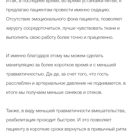
Итак, в последнее время, во время установки нитей, я
предлагаю пациентам провести именно седацию.
Отсутствие эмоционального фона пациента, позволяет
Celebrity дня
хирургу сосредоточиться, лучше чувствовать ткани и
Фотоальбом
выполнять свою работу более точно и прицеленно.
Интервью со звездой
И именно благодаря этому мы можем сделать
манипуляцию за более короткое время и с меньшей
травматичностью. Да-да, за счет того, что гость
Beauty- битвы
расслаблен и артериальное давление не поднимается, в
Тесты
итоге мы получаем меньше синяков и отеков.
Викторины
Также, в виду меньшей травматичности вмешательства,
реабилитация проходит быстрее. И это позволяет
пациенту в короткие сроки вернуться в привычный ритм