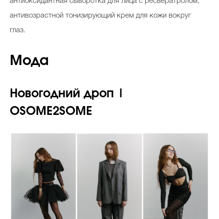
антиоксидантная сыворотка для лица с ресвератролом,
антивозрастной тонизирующий крем для кожи вокруг
глаз.
Мода
Новогодний дроп |
OSOME2SOME