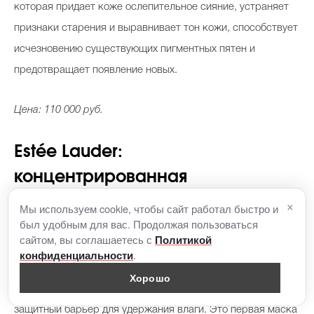
которая придает коже ослепительное сияние, устраняет
признаки старения и выравнивает тон кожи, способствует
исчезновению существующих пигментных пятен и
предотвращает появление новых.
Цена: 110 000 руб.
Estée Lauder:
концентрированная
восстанавливающая маска с
×
Мы используем cookie, чтобы сайт работал быстро и
был удобным для вас. Продолжая пользоваться
технологией PowerFoil
сайтом, вы соглашаетесь с
Политикой
.
конфиденциальности
Высокоэффективная тканевая маска с фольгированным
Хорошо
верхним слоем с технологией PowerFoil, который создает
защитный барьер для удержания влаги. Это первая маска