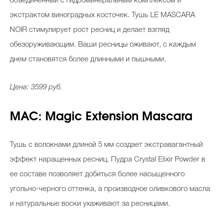
объединенный с гидроминеральным комплексом и
экстрактом виноградных косточек. Тушь LE MASCARA
NOIR стимулирует рост ресниц и делает взгляд
Celebrity дня
обезоруживающим. Ваши ресницы оживают, с каждым
Фотоальбом
днем становятся более длинными и пышными.
Интервью со звездой
Цена: 3599 руб.
MAC: Magic Extension Mascara
Beauty- битвы
Тесты
Тушь с волокнами длиной 5 мм создает экстравагантный
эффект наращенных ресниц. Пудра Crystal Elixir Powder в
Викторины
ее составе позволяет добиться более насыщенного
угольно-черного оттенка, а производное оливкового масла
и натуральные воски ухаживают за ресницами.