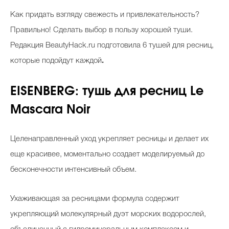
Косметичка профи
Как придать взгляду свежесть и привлекательность?
Вопрос эксперту
Правильно! Сделать выбор в пользу хорошей туши.
Редакция BeautyHack.ru подготовила 6 тушей для ресниц,
Папа может
которые подойдут каждой
.
Худеем правильно
EISENBERG: тушь для ресниц Le
Mascara Noir
Бьютихакер / Мама-хакер
Целенаправленный уход укрепляет ресницы и делает их
Выбор визажистов
еще красивее, моментально создает моделируемый до
Выбор косметолога
бесконечности интенсивный объем.
Полиция красоты
Ухаживающая за ресницами формула содержит
Хит недели от визажиста
укрепляющий молекулярный дуэт морских водорослей,