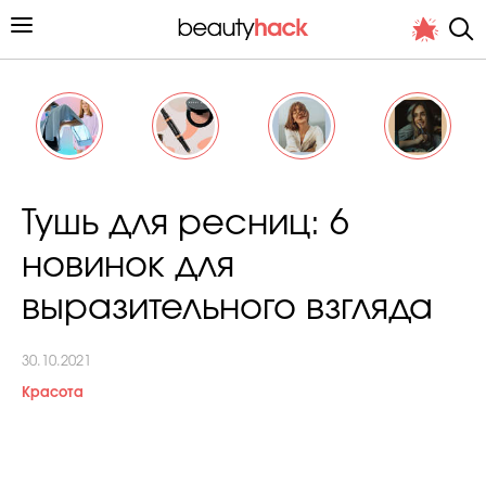
Личный опыт
Тушь для ресниц: 6
Стиль жизни
новинок для
Подиум
выразительного взгляда
Хит недели от стилиста
30.10.2021
Красота
Снимает и тестирует редакция