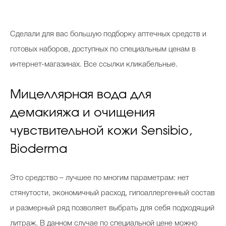
Косметичка профи
Вопрос эксперту
Сделали для вас большую подборку аптечных средств и
Папа может
готовых наборов, доступных по специальным ценам в
интернет-магазинах. Все ссылки кликабельные.
Худеем правильно
Мицеллярная вода для
демакияжа и очищения
Бьютихакер / Мама-хакер
чувствительной кожи Sensibio,
Bioderma
Выбор визажистов
Выбор косметолога
Это средство – лучшее по многим параметрам: нет
Полиция красоты
стянутости, экономичный расход, гипоаллергенный состав
Хит недели от визажиста
и размерный ряд позволяет выбрать для себя подходящий
литраж. В данном случае по специальной цене можно