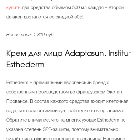
купить
два средства объемом 500 мл каждая – второй
флакон достанется со скидкой 50%.
Celebrity дня
Новая цена: 1 819 руб.
Фотоальбом
Интервью со звездой
Крем для лица Adaptasun, Institut
Esthederm
Beauty- битвы
Esthederm – премиальный европейский бренд с
Тесты
собственным производством во французском Экс-ан-
Провансе. В состав каждого средства входит клеточная
Викторины
вода, которая оптимизирует работу клеток организма.
Обратите внимание, что на многих уходах Esthederm не
указана степень SPF-защиты, поэтому внимательно
читайте инструкцию перед использованием. Например,