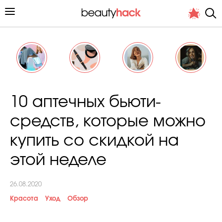
Личный опыт
10 аптечных бьюти-
Стиль жизни
средств, которые можно
Подиум
купить со скидкой на
Хит недели от стилиста
этой неделе
26.08.2020
Красота
Уход
Обзор
Снимает и тестирует редакция