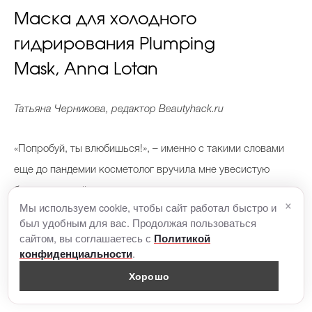
Маска для холодного
гидрирования Plumping
Mask, Anna Lotan
Татьяна Черникова, редактор Beautyhack.ru
«Попробуй, ты влюбишься!», – именно с такими словами
еще до пандемии косметолог вручила мне увесистую
банку с маской для холодного гидрирования израильского
×
Мы используем cookie, чтобы сайт работал быстро и
бренда Anna Lotan. Оказалось, марка стояла у истоков
был удобным для вас. Продолжая пользоваться
создания метода глубокого очищения пор без воздействия
сайтом, вы соглашаетесь с
Политикой
.
конфиденциальности
высоких температур. За счет 80% растительных
Хорошо
компонентов в составе (обычно это кактус и алоэ)
средства мягко воздействуют на кожу, размягчают и