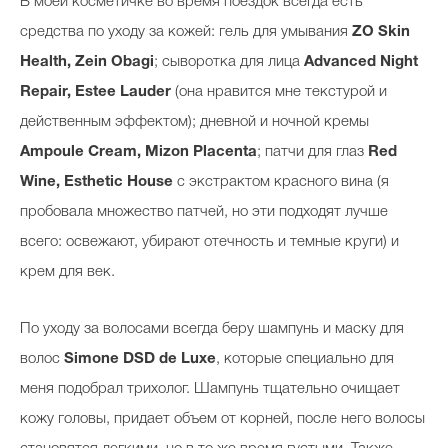
В моей косметичке во время поездок всегда есть
средства по уходу за кожей: гель для умывания
ZO Skin
Health, Zein Obagi
; сыворотка для лица
Advanced Night
Repair, Estee Lauder
(она нравится мне текстурой и
действенным эффектом); дневной и ночной кремы
Ampoule Cream, Mizon Placenta
; патчи для глаз
Red
Wine, Esthetic House
с экстрактом красного вина (я
пробовала множество патчей, но эти подходят лучше
всего: освежают, убирают отечность и темные круги) и
крем для век.
По уходу за волосами всегда беру шампунь и маску для
волос
Simone DSD de Luxe
, которые специально для
меня подобрал трихолог. Шампунь тщательно очищает
кожу головы, придает объем от корней, после него волосы