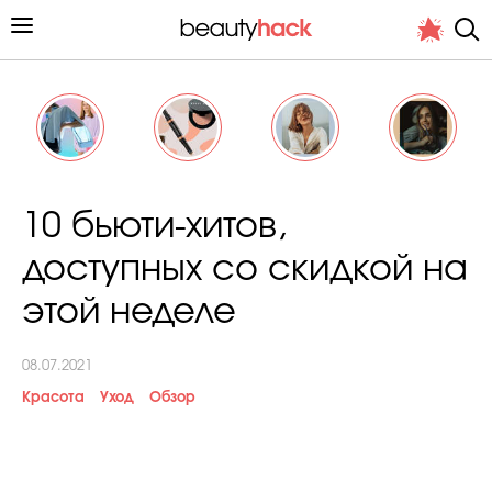
Личный опыт
10 бьюти-хитов,
Стиль жизни
доступных со скидкой на
Подиум
этой неделе
Хит недели от стилиста
08.07.2021
Красота
Уход
Обзор
Снимает и тестирует редакция