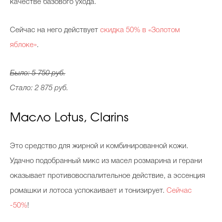
качестве базового ухода.
Сейчас на него действует
скидка 50% в «Золотом
Celebrity дня
яблоке»
.
Фотоальбом
Было: 5 750 руб.
Интервью со звездой
Стало: 2 875 руб.
Масло Lotus, Clarins
Beauty- битвы
Тесты
Это средство для жирной и комбинированной кожи.
Удачно подобранный микс из масел розмарина и герани
Викторины
оказывает противовоспалительное действие, а эссенция
ромашки и лотоса успокаивает и тонизирует.
Сейчас
-50%
!