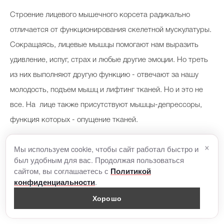
Строение лицевого мышечного корсета радикально
отличается от функционирования скелетной мускулатуры.
Сокращаясь, лицевые мышцы помогают нам выразить
удивление, испуг, страх и любые другие эмоции. Но треть
из них выполняют другую функцию - отвечают за нашу
молодость, подъем мышц и лифтинг тканей. Но и это не
все. На лице также присутствуют мышцы-депрессоры,
функция которых - опущение тканей.
×
Мы используем cookie, чтобы сайт работал быстро и
С возрастом последние приобретают гипертонус, который
был удобным для вас. Продолжая пользоваться
становится особенно заметен после 35 - начинают
сайтом, вы соглашаетесь с
Политикой
образовываться брыли, лицо «едет» вниз. Ситуация
.
конфиденциальности
усугубляется тем, что лицевые мышцы никогда не
Хорошо
отдыхают - они работают даже ночью.