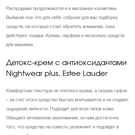
Косметичка профи
Распродажи продолжаются и в магазинах косметики.
Вопрос эксперту
Выбирая кое-что для себя, собрали для вас подборку
средств, на которые стоит обратить внимание, пока
Папа может
действуют скидки. Кремы, парфюм и несколько средств
Худеем правильно
для макияжа.
Детокс-крем с антиоксидантами
Nightwear plus, Estee Lauder
Бьютихакер / Мама-хакер
Выбор визажистов
Комфортная текстура не плотного крема, а скорее суфле
Выбор косметолога
– за счет этого средство быстро впитывается и не создает
ощущения липкости. Подходит для всех типов кожи.
Полиция красоты
Обещают мгновенное омоложение, но нам достаточно
Хит недели от визажиста
того, что средство на совесть увлажняет и подойдет в