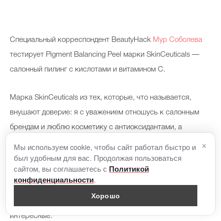
С
пециальный корреспондент BeautyHack
Мур Соболева
тестирует Pigment Balancing Peel марки SkinCeuticals —
салонный пилинг с кислотами и витамином С.
Марка SkinCeuticals из тех, которые, что называется,
внушают доверие: я с уважением отношусь к салонным
брендам и люблю косметику с антиоксидантами, а
×
SkinCeuticals — это как раз и то, и другое. У SC есть
Мы используем cookie, чтобы сайт работал быстро и
был удобным для вас. Продолжая пользоваться
большая линейка для домашнего пользования (причем
сайтом, вы соглашаетесь с
Политикой
очень крутая — с феруловой кислотой и витаминами, а
.
конфиденциальности
недавно появилась интересная
новинка
с гиалуронкой).
Хорошо
Но салонные процедуры у SC тоже есть, и довольно
интересные.