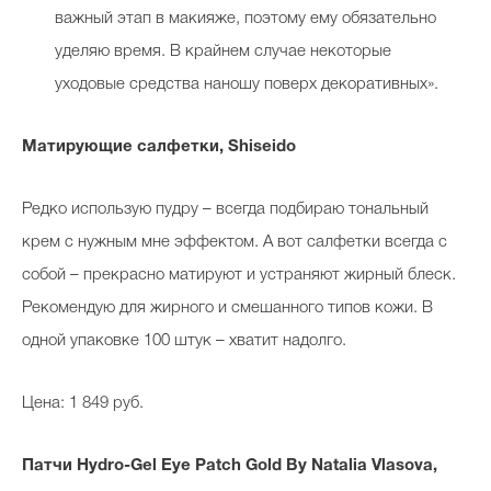
важный этап в макияже, поэтому ему обязательно
уделяю время. В крайнем случае некоторые
уходовые средства наношу поверх декоративных».
Celebrity дня
Фотоальбом
Матирующие салфетки, Shiseido
Интервью со звездой
Редко использую пудру – всегда подбираю тональный
крем с нужным мне эффектом. А вот салфетки всегда с
Beauty- битвы
собой – прекрасно матируют и устраняют жирный блеск.
Рекомендую для жирного и смешанного типов кожи. В
Тесты
одной упаковке 100 штук – хватит надолго.
Викторины
Цена: 1 849 руб.
Патчи Hydro-Gel Eye Patch Gold By Natalia Vlasova,