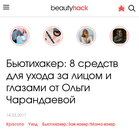
Личный опыт
Бьютихакер: 8 средств
Стиль жизни
для ухода за лицом и
Подиум
глазами от Ольги
Хит недели от стилиста
Чарандаевой
14.03.2017
Красота
Уход
Бьютихакер/Зож-хакер/Мама-хакер
Снимает и тестирует редакция