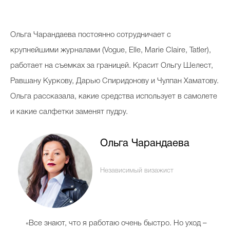
Косметичка профи
Вопрос эксперту
О
льга Чарандаева постоянно сотрудничает с
Папа может
крупнейшими журналами (Vogue, Elle, Marie Claire, Tatler),
работает на съемках за границей. Красит Ольгу Шелест,
Худеем правильно
Равшану Куркову, Дарью Спиридонову и Чулпан Хаматову.
Ольга рассказала, какие средства использует в самолете
и какие салфетки заменят пудру.
Бьютихакер / Мама-хакер
Ольга Чарандаева
Выбор визажистов
Выбор косметолога
Независимый визажист
Полиция красоты
Хит недели от визажиста
«Все знают, что я работаю очень быстро. Но уход –