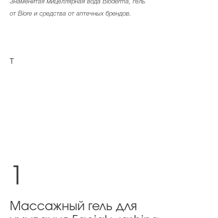
Знаменитая мицеллярная вода Bioderma, гель
Косметичка профи
от Biore и средства от аптечных брендов.
Вопрос эксперту
Папа может
T
Худеем правильно
Бьютихакер / Мама-хакер
Выбор визажистов
Выбор косметолога
1
Полиция красоты
Хит недели от визажиста
Массажный гель для