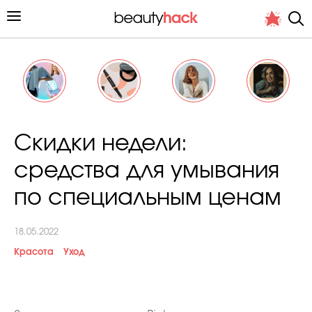
Личный опыт
Cкидки недели:
Стиль жизни
средства для умывания
Подиум
по специальным ценам
Хит недели от стилиста
18.05.2022
Красота
Уход
Снимает и тестирует редакция