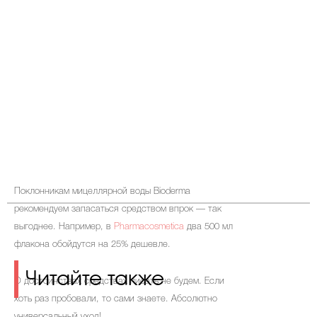
Поклонникам мицеллярной воды Bioderma
рекомендуем запасаться средством впрок — так
выгоднее. Например, в
Pharmacosmetica
два 500 мл
флакона
обойдутся на 25% дешевле.
Читайте также
О достоинствах средствах писать не будем. Если
хоть раз пробовали, то сами знаете. Абсолютно
универсальный уход!