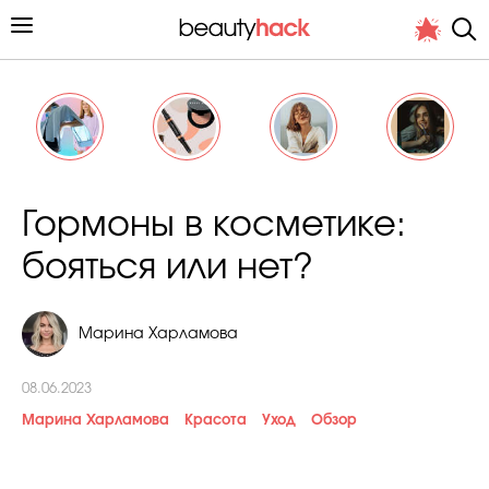
Личный опыт
Гормоны в косметике:
Стиль жизни
бояться или нет?
Подиум
Марина Харламова
Хит недели от стилиста
08.06.2023
Марина Харламова
Красота
Уход
Обзор
Снимает и тестирует редакция