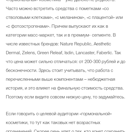
«Гормональная» косметика – уже далеко не редкость.
Часто можно встретить средства с пометками «со
стволовыми клетками», «с меланином», «с плацентой» или
«с фотоэстрогенами». Причем выпускают их как в
категории масс-маркет, так и в премиум- сегменте. В
числе известных брендов: Nature Republic, Aesthetic
Dermal, Zelens, Green Releaf, Isdin, Lancaster, Faberlic. Так
что цена может сильно отличаться: от 200-300 рублей и до
бесконечности. Здесь стоит учитывать, что работа с
перечисленными выше компонентами – небюджетная
история, и это влияет на финальную стоимость средства.
Поэтому если видите совсем низкую цену, то задумайтесь.
Если говорить о целевой аудитории «гормональной»
косметики, то тут как таковых нет возрастных
ограничений. Скорее речь идет о тех, кто хочет сохранить