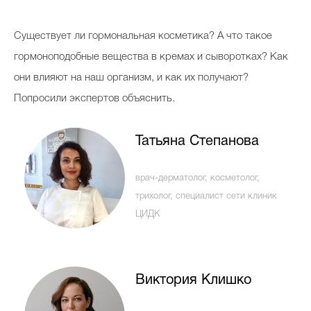
Косметичка профи
Существует ли гормональная косметика? А что такое
Вопрос эксперту
гормоноподобные вещества в кремах и сыворотках? Как
Папа может
они влияют на наш организм, и как их получают?
Худеем правильно
Попросили экспертов объяснить.
Татьяна Степанова
Бьютихакер / Мама-хакер
врач-дерматолог, косметолог,
трихолог, специалист сети клиник
Выбор визажистов
ЦИДК
Выбор косметолога
Полиция красоты
Виктория Клишко
Хит недели от визажиста