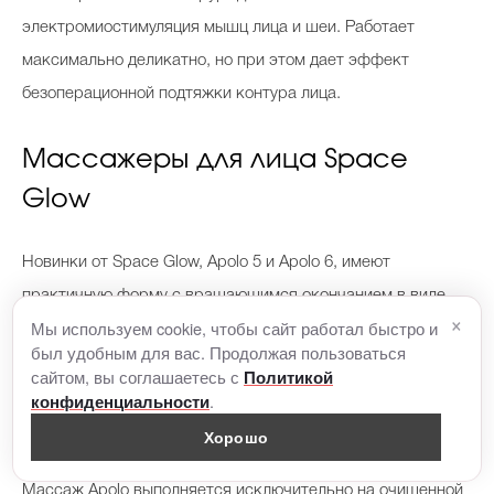
электромиостимуляция мышц лица и шеи. Работает
максимально деликатно, но при этом дает эффект
безоперационной подтяжки контура лица.
Массажеры для лица Space
Glow
Новинки от Space Glow, Apolo 5 и Apolo 6, имеют
практичную форму с вращающимся окончанием в виде
×
Мы используем cookie, чтобы сайт работал быстро и
удлиненного цилиндра, что позволяет охватить более
был удобным для вас. Продолжая пользоваться
обширные зоны лица. Регулярное использование роллеров
сайтом, вы соглашаетесь с
Политикой
способствует устранению первых возрастных изменений и
.
конфиденциальности
делает кожу более гладкой, упругой и эластичной.
Хорошо
Массаж Apolo выполняется исключительно на очищенной