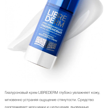
Celebrity дня
Фотоальбом
Интервью со звездой
Beauty- битвы
Тесты
Викторины
Гиалуроновый крем LIBREDERM глубоко увлажняет кожу,
мгновенно устраняя ощущение стянутости. Средство
разглаживает морщинки и шелушения, вызванные