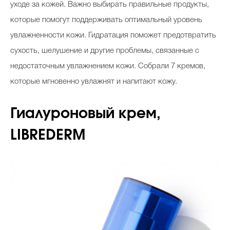
уходе за кожей. Важно выбирать правильные продукты,
Косметичка профи
которые помогут поддерживать оптимальный уровень
Вопрос эксперту
увлажненности кожи. Гидратация поможет предотвратить
Папа может
сухость, шелушение и другие проблемы, связанные с
недостаточным увлажнением кожи. Собрали 7 кремов,
Худеем правильно
которые мгновенно увлажнят и напитают кожу.
Гиалуроновый крем,
Бьютихакер / Мама-хакер
LIBREDERM
Выбор визажистов
Выбор косметолога
Полиция красоты
Хит недели от визажиста