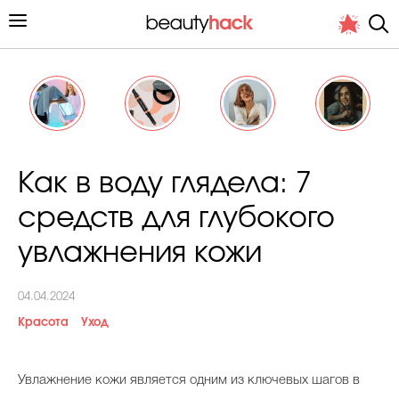
Личный опыт
Как в воду глядела: 7
Стиль жизни
средств для глубокого
Подиум
увлажнения кожи
Хит недели от стилиста
04.04.2024
Красота
Уход
Увлажнение кожи является одним из ключевых шагов в
Снимает и тестирует редакция