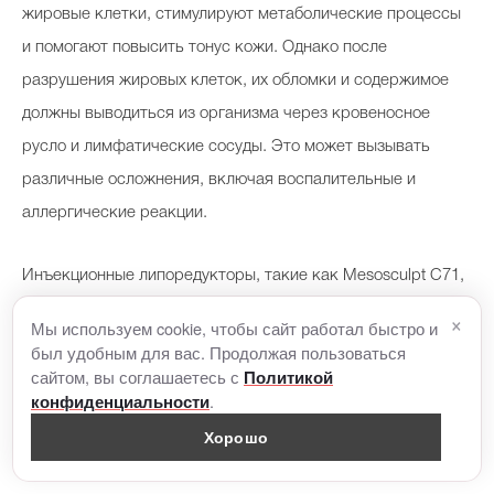
жировые клетки, стимулируют метаболические процессы
и помогают повысить тонус кожи. Однако после
разрушения жировых клеток, их обломки и содержимое
должны выводиться из организма через кровеносное
русло и лимфатические сосуды. Это может вызывать
различные осложнения, включая воспалительные и
аллергические реакции.
Инъекционные липоредукторы, такие как
Mesosculpt
С71,
предлагают другой механизм действия. Они активируют
×
Мы используем cookie, чтобы сайт работал быстро и
физиологические и метаболические процессы в
был удобным для вас. Продолжая пользоваться
сайтом, вы соглашаетесь с
Политикой
организме, не оказывая токсического воздействия на
.
конфиденциальности
жировые клетки. Липоредукторы заставляют их начать
Хорошо
активно сжигать жиры, а также оказывают положительное
влияние на состояние сосудов лица. Это приводит к