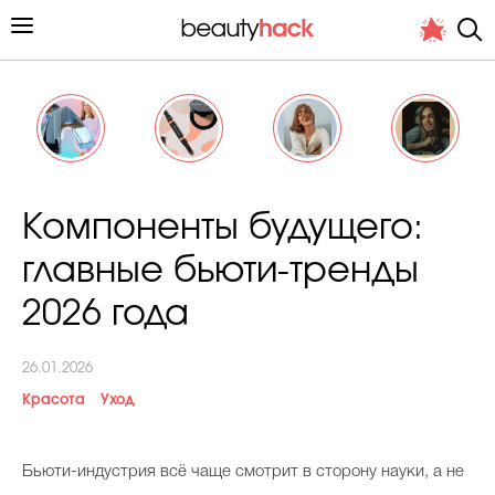
Личный опыт
Компоненты будущего:
Стиль жизни
главные бьюти-тренды
Подиум
2026 года
Хит недели от стилиста
26.01.2026
Красота
Уход
Бьюти-индустрия всё чаще смотрит в сторону науки, а не
Снимает и тестирует редакция