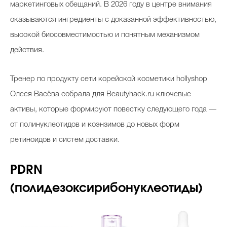
маркетинговых обещаний. В 2026 году в центре внимания
Косметичка профи
оказываются ингредиенты с доказанной эффективностью,
Вопрос эксперту
высокой биосовместимостью и понятным механизмом
Папа может
действия.
Худеем правильно
Тренер по продукту сети корейской косметики hollyshop
Олеся Васёва собрала для Beautyhack.ru ключевые
активы, которые формируют повестку следующего года —
от полинуклеотидов и коэнзимов до новых форм
Бьютихакер / Мама-хакер
ретиноидов и систем доставки.
Выбор визажистов
Выбор косметолога
PDRN
(полидезоксирибонуклеотиды)
Полиция красоты
Хит недели от визажиста