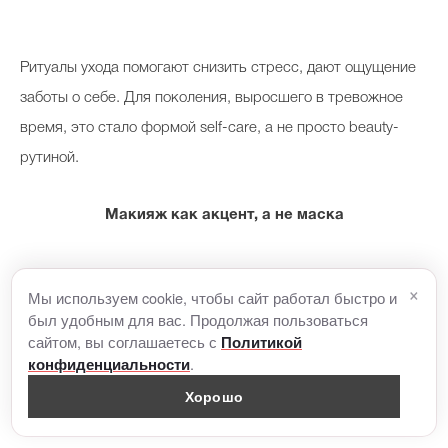
Ритуалы ухода помогают снизить стресс, дают ощущение
заботы о себе. Для поколения, выросшего в тревожное
время, это стало формой self-care, а не просто beauty-
рутиной.
Макияж как акцент, а не маска
×
Мы используем cookie, чтобы сайт работал быстро и
Декоративная косметика у зумеров не исчезла совсем —
был удобным для вас. Продолжая пользоваться
она стала инструментом для игры и самовыражения, а не
сайтом, вы соглашаетесь с
Политикой
.
конфиденциальности
ежедневной обязанностью. Красная помада, блестки или
стрелки — скорее художественный жест, чем попытка
Хорошо
скрыть несовершенства.