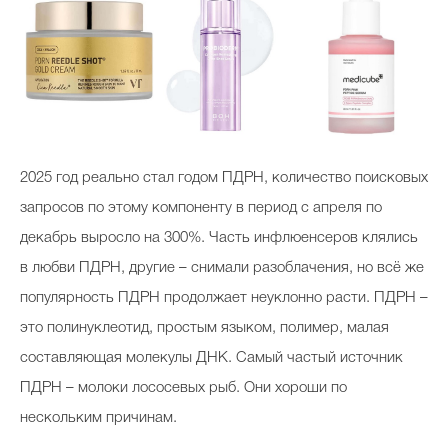
Celebrity дня
Фотоальбом
Интервью со звездой
2025 год реально стал годом ПДРН, количество поисковых
запросов по этому компоненту в период с апреля по
декабрь выросло на 300%. Часть инфлюенсеров клялись
Beauty- битвы
в любви ПДРН, другие – снимали разоблачения, но всё же
Тесты
популярность ПДРН продолжает неуклонно расти. ПДРН –
Викторины
это полинуклеотид, простым языком, полимер, малая
составляющая молекулы ДНК. Самый частый источник
ПДРН – молоки лососевых рыб. Они хороши по
нескольким причинам.