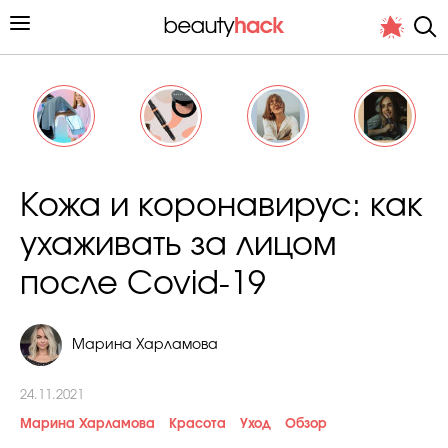
Личный опыт
Кожа и коронавирус: как
Стиль жизни
ухаживать за лицом
Подиум
после Covid-19
Хит недели от стилиста
Марина Харламова
24.11.2021
Марина Харламова
Красота
Уход
Обзор
Снимает и тестирует редакция