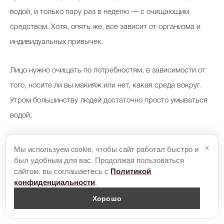
водой, и только пару раз в неделю — с очищающим
средством. Хотя, опять же, все зависит от организма и
индивидуальных привычек.
Лицо нужно очищать по потребностям, в зависимости от
того, носите ли вы макияж или нет, какая среда вокруг.
Утром большинству людей достаточно просто умываться
водой.
×
А что вы думаете насчет высказываний
Мы используем cookie, чтобы сайт работал быстро и
про мыло?
был удобным для вас. Продолжая пользоваться
сайтом, вы соглашаетесь с
Политикой
.
конфиденциальности
Мыло мылу рознь. Сейчас научились делать не сильно
Хорошо
щелочное мыло, которое даже ухаживает за кожей. Но да,
сама по себе щелочь в составе этого средства