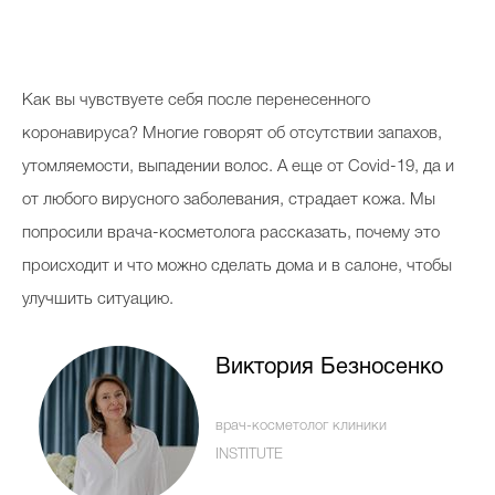
Косметичка профи
Вопрос эксперту
Как вы чувствуете себя после перенесенного
Папа может
коронавируса? Многие говорят об отсутствии запахов,
Худеем правильно
утомляемости, выпадении волос. А еще от Covid-19, да и
от любого вирусного заболевания, страдает кожа. Мы
попросили врача-косметолога рассказать, почему это
происходит и что можно сделать дома и в салоне, чтобы
Бьютихакер / Мама-хакер
улучшить ситуацию.
Выбор визажистов
Выбор косметолога
Виктория Безносенко
Полиция красоты
врач-косметолог клиники
Хит недели от визажиста
INSTITUTE