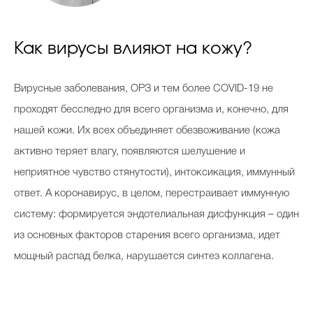
Как вирусы влияют на кожу?
Celebrity дня
Фотоальбом
Вирусные заболевания, ОРЗ и тем более COVID-19 не
Интервью со звездой
проходят бесследно для всего организма и, конечно, для
нашей кожи. Их всех объединяет обезвоживание (кожа
активно теряет влагу, появляются шелушение и
неприятное чувство стянутости), интоксикация, иммунный
Beauty- битвы
ответ. А коронавирус, в целом, перестраивает иммунную
Тесты
систему: формируется эндотелиальная дисфункция – один
Викторины
из основных факторов старения всего организма, идет
мощный распад белка, нарушается синтез коллагена.