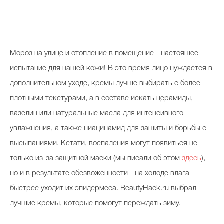
Косметичка профи
Вопрос эксперту
Папа может
Мороз на улице и отопление в помещение - настоящее
Худеем правильно
испытание для нашей кожи! В это время лицо нуждается в
дополнительном уходе, кремы лучше выбирать с более
плотными текстурами, а в составе искать церамиды,
вазелин или натуральные масла для интенсивного
Бьютихакер / Мама-хакер
увлажнения, а также ниацинамид для защиты и борьбы с
высыпаниями. Кстати, воспаления могут появиться не
Выбор визажистов
только из-за защитной маски (мы писали об этом
здесь
),
Выбор косметолога
но и в результате обезвоженности - на холоде влага
Полиция красоты
быстрее уходит их эпидермеса. BeautyHack.ru выбрал
Хит недели от визажиста
лучшие кремы, которые помогут переждать зиму.