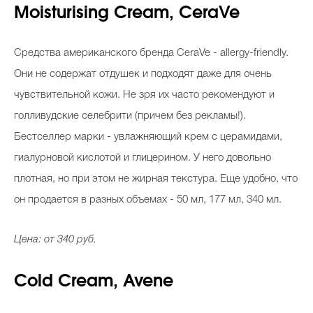
Moisturising Cream, CeraVe
Средства американского бренда CeraVe - allergy-friendly.
Celebrity дня
Они не содержат отдушек и подходят даже для очень
Фотоальбом
чувствительной кожи. Не зря их часто рекомендуют и
Интервью со звездой
голливудские селебрити (причем без рекламы!).
Бестселлер марки - увлажняющий крем с церамидами,
гиалурновой кислотой и глицерином. У него довольно
Beauty- битвы
плотная, но при этом не жирная текстура. Еще удобно, что
он продается в разных объемах - 50 мл, 177 мл, 340 мл.
Тесты
Викторины
Цена: от 340 руб.
Cold Cream, Avene