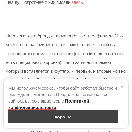
Beauty. Подробнее о них писали
здесь
.
Парфюмерные бренды также работают с рефилами. Это
может быть как миниатюрная емкость, из которой вы
переливаете аромат в основной флакон (иногда в наборе
есть специальная воронка), так и запасной элемент,
который вставляется в футляр. И первые, и вторые можно
найти у Maison Francis Kurkdjian, Kilian, Hermes, Chanel, Le
×
Мы используем cookie, чтобы сайт работал быстро и
Labo, Escentric Molecules, Floraiku и у многих других
был удобным для вас. Продолжая пользоваться
брендов. Покупка рефила здесь решает несколько задач:
сайтом, вы соглашаетесь с
Политикой
.
конфиденциальности
существенная экономия и возможность взять аромат в
Хорошо
путешествие. Для сравнения, стоимость рефила объемом
60 мл парфюмерной воды Cricket song от Floraiku