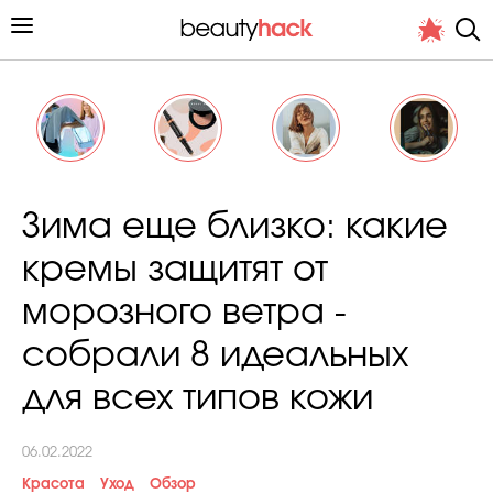
Личный опыт
Зима еще близко: какие
Стиль жизни
кремы защитят от
Подиум
морозного ветра -
Хит недели от стилиста
собрали 8 идеальных
для всех типов кожи
06.02.2022
Снимает и тестирует редакция
Красота
Уход
Обзор