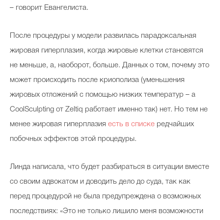
– говорит Евангелиста.
После процедуры у модели развилась парадоксальная
Celebrity дня
жировая гиперплазия, когда жировые клетки становятся
Фотоальбом
не меньше, а, наоборот, больше. Данных о том, почему это
Интервью со звездой
может происходить после криополиза (уменьшения
жировых отложений с помощью низких температур – а
CoolSculpting от Zeltiq работает именно так) нет. Но тем не
Beauty- битвы
менее жировая гиперплазия
есть в списке
редчайших
побочных эффектов этой процедуры.
Тесты
Викторины
Линда написала, что будет разбираться в ситуации вместе
со своим адвокатом и доводить дело до суда, так как
перед процедурой не была предупреждена о возможных
последствиях: «Это не только лишило меня возможности