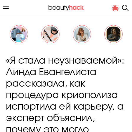
Личный опыт
«Я стала неузнаваемой»:
Стиль жизни
Линда Евангелиста
Подиум
рассказала, как
Хит недели от стилиста
процедура криополиза
испортила ей карьеру, а
эксперт объяснил,
Снимает и тестирует редакция
почему это могло