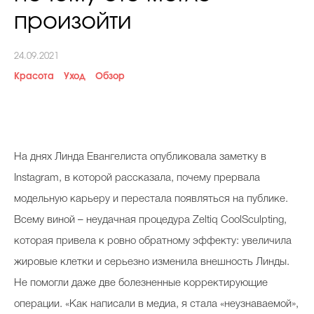
Косметичка профи
произойти
Вопрос эксперту
24.09.2021
Папа может
Красота
Уход
Обзор
Худеем правильно
На днях Линда Евангелиста опубликовала заметку в
Instagram, в которой рассказала, почему прервала
Бьютихакер / Мама-хакер
модельную карьеру и перестала появляться на публике.
Выбор визажистов
Всему виной – неудачная процедура Zeltiq CoolSculpting,
Выбор косметолога
которая привела к ровно обратному эффекту: увеличила
Полиция красоты
жировые клетки и серьезно изменила внешность Линды.
Не помогли даже две болезненные корректирующие
Хит недели от визажиста
операции. «Как написали в медиа, я стала «неузнаваемой»,