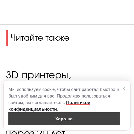
Читайте также
3D-принтеры,
интеллектуальные
×
Мы используем cookie, чтобы сайт работал быстро и
был удобным для вас. Продолжая пользоваться
зеркала и ботокс в
сайтом, вы соглашаетесь с
Политикой
.
домашних условиях – что
конфиденциальности
Хорошо
ждет бьюти-индустрию
через 20 лет