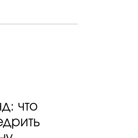
д: что
едрить
ну