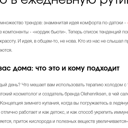
множество трендов: знаменитая идея комфорта по-датски -
ые компоненты - «нордик бьюти». Теперь список тенденций 
расоту. И идея, в общем-то, не нова. Кто из нас не слышал
еются.
ас дома: что это и кому подходит
дый день? Что мешает вам использовать терапию холодом с т
тский косметолог и создатель бренда Olehenriksen, в чей с
 Концепция зимнего купания, когда вы погружаетесь в ледяную
 отлично работает и как детокс, и как способ укрепить имму
няется, приток кислорода и полезных веществ увеличивается»