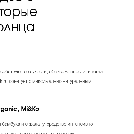
оторые
олнца
собствуют ее сухости, обезвоженности, иногда
k.ru советует с максимально натуральным
rganic, Mi&Ko
м бамбука и сквалану, средство интенсивно
многих женщин отмечается снижение