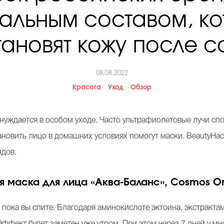
альным составом, к
тановят кожу после с
08.08.2022
Красота
Уход
Обзор
нуждается в особом уходе. Часто ультрафиолетовые лучи спо
ановить лицо в домашних условиях помогут маски. BeautyHac
ндов.
я маска для лица
«
Аква-Баланс
»
, Cosmos O
, пока вы спите. Благодаря аминокислоте эктоина, экстракта
 Эффект будет заметен уже утром. При этом через 7 дней у 