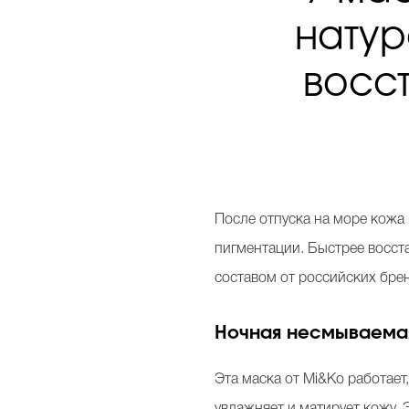
натур
восс
После отпуска на море кожа 
пигментации. Быстрее восст
составом от российских бре
Ночная несмываема
Эта маска от Mi&Ko работает
увлажняет и матирует кожу.