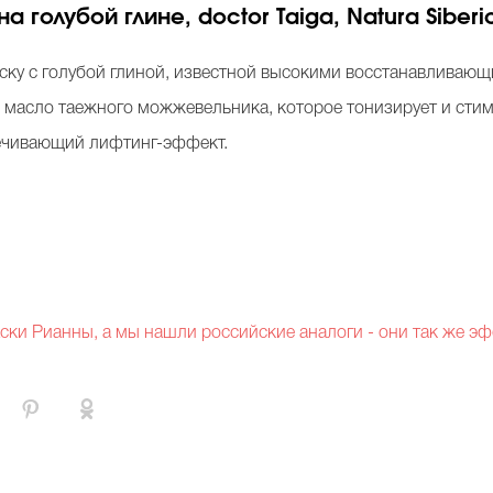
а голубой глине, doctor Taiga, Natura Siberi
 маску с голубой глиной, известной высокими восстанавлива
е масло таежного можжевельника, которое тонизирует и стим
печивающий лифтинг-эффект.
ски Рианны, а мы нашли российские аналоги - они так же э