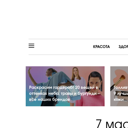
КРАСОТА
ЗДО
Раскрасим гардероб! 20 вещей в
Голлив
оттенках неба, травы и бургунди –
9 лучш
все наших брендов
кожи
7 ма