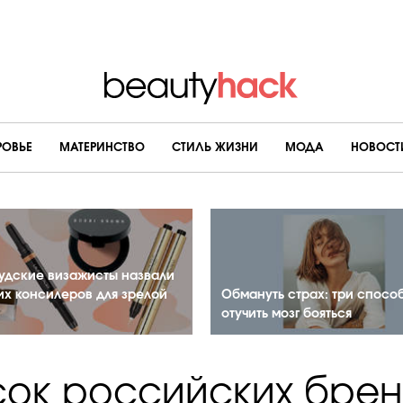
РОВЬЕ
МАТЕРИНСТВО
CТИЛЬ ЖИЗНИ
МОДА
НОВОСТ
удские визажисты назвали
их консилеров для зрелой
Обмануть страх: три спосо
отучить мозг бояться
сок российских брен