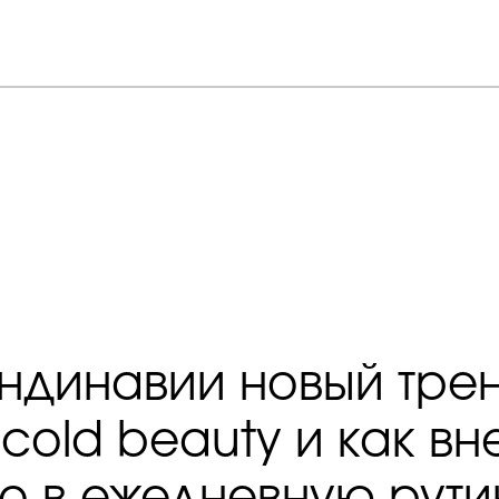
ндинавии новый трен
 сold beauty и как вн
то в ежедневную рути