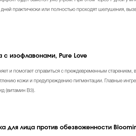
28 дней практически или полностью проходят шелушения, вы
 с изофлавонами, Pure Love
няет и помогает справиться с преждевременным старением,
етлению кожи и предупреждению пигментации. Главные ингре
ид (витамин В3).
 для лица против обезвоженности Blooming