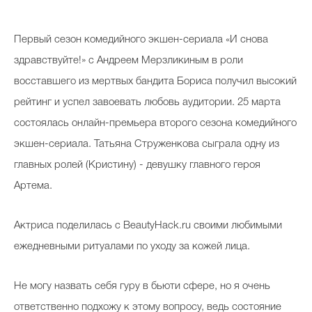
Косметичка профи
Первый сезон комедийного экшен-сериала «И снова
Вопрос эксперту
здравствуйте!» с Андреем Мерзликиным в роли
Папа может
восставшего из мертвых бандита Бориса получил высокий
Худеем правильно
рейтинг и успел завоевать любовь аудитории. 25 марта
состоялась онлайн-премьера второго сезона комедийного
экшен-сериала. Татьяна Струженкова сыграла одну из
главных ролей (Кристину) - девушку главного героя
Бьютихакер / Мама-хакер
Артема.
Выбор визажистов
Актриса поделилась с BeautyHack.ru своими любимыми
Выбор косметолога
ежедневными ритуалами по уходу за кожей лица.
Полиция красоты
Хит недели от визажиста
Не могу назвать себя гуру в бьюти сфере, но я очень
ответственно подхожу к этому вопросу, ведь состояние