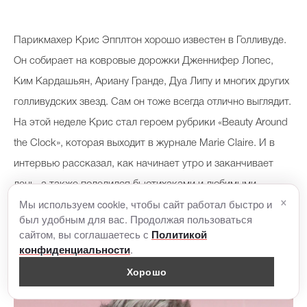
Парикмахер Крис Эпплтон хорошо известен в Голливуде.
Он собирает на ковровые дорожки Дженнифер Лопес,
Ким Кардашьян, Ариану Гранде, Дуа Липу и многих других
голливудских звезд. Сам он тоже всегда отлично выглядит.
На этой неделе Крис стал героем рубрики «Beauty Around
the Clock», которая выходит в журнале Marie Claire. И в
интервью рассказал, как начинает утро и заканчивает
день, а также поделился бьютихаками и любимыми
×
Мы используем cookie, чтобы сайт работал быстро и
кремами и сыворотками (запомните их названия для
был удобным для вас. Продолжая пользоваться
подарка мужу, бойфренду или другу!).
сайтом, вы соглашаетесь с
Политикой
.
конфиденциальности
Хорошо