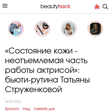
Личный опыт
«Состояние кожи -
Стиль жизни
неотъемлемая часть
Подиум
работы актрисой»:
Хит недели от стилиста
бьюти-рутина Татьяны
Струженковой
24.04.2023
Снимает и тестирует редакция
Красота
Уход
Celebrity дня