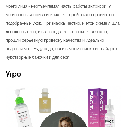
моего лица - неотъемлемая часть работы актрисой. У
меня очень капризная кожа, которой важен правильно
Celebrity дня
подобранный уход. Признаюсь честно, к этой схеме я шла
довольно долго, и все средства, которые я собрала,
Фотоальбом
прошли серьезную проверку качества и идеально
Интервью со звездой
подошли мне. Буду рада, если в моем списке вы найдете
чудотворные баночки и для себя!
Beauty- битвы
Утро
Тесты
Викторины