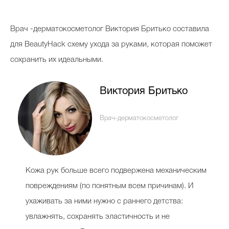
Косметичка профи
Врач -дерматокосметолог Виктория Бритько составила
Вопрос эксперту
для BeautyHack схему ухода за руками, которая поможет
Папа может
сохранить их идеальными.
Худеем правильно
Виктория Бритько
Врач-дерматокосметолог
Бьютихакер / Мама-хакер
Выбор визажистов
Выбор косметолога
Кожа рук больше всего подвержена механическим
повреждениям (по понятным всем причинам). И
Полиция красоты
ухаживать за ними нужно с раннего детства:
Хит недели от визажиста
увлажнять, сохранять эластичность и не