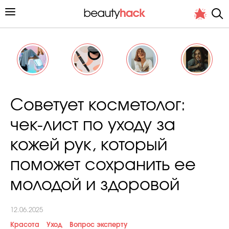
Личный опыт
Советует косметолог:
Стиль жизни
чек-лист по уходу за
Подиум
кожей рук, который
Хит недели от стилиста
поможет сохранить ее
молодой и здоровой
12.06.2025
Снимает и тестирует редакция
Красота
Уход
Вопрос эксперту