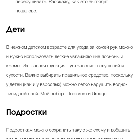
пересушивать. Расскажу, как это выглядит
пошагово.
Celebrity дня
Дети
Фотоальбом
В нежном детском возрасте для ухода за кожей рук можно
Интервью со звездой
и нужно использовать легкие увлажняющие лосьоны и
кремы. Их главная функция - устранение шелушений и
сухости. Важно выбирать правильное средство, поскольку
Beauty- битвы
у детей (как и у взрослых) можно легко нарушить водно-
Тесты
липидный слой. Мой выбор - Topicrem и Ureage.
Викторины
Подростки
Подросткам можно сохранить такую же схему и добавить