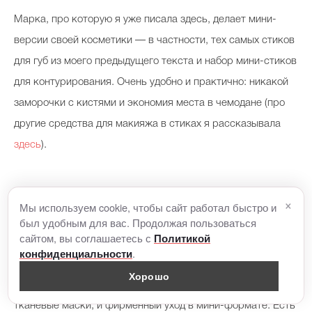
Марка, про которую я уже писала здесь, делает мини-
версии своей косметики — в частности, тех самых стиков
для губ из моего предыдущего текста и набор мини-стиков
для контурирования. Очень удобно и практично: никакой
заморочки с кистями и экономия места в чемодане (про
другие средства для макияжа в стиках я рассказывала
здесь
).
×
Мы используем cookie, чтобы сайт работал быстро и
был удобным для вас. Продолжая пользоваться
Уход и макияж Sephora
сайтом, вы соглашаетесь с
Политикой
.
конфиденциальности
Sephora, в целом, идеологи beauty to go — у них в
Хорошо
ассортименте и есть наборы для путешествий, и удобные
тканевые маски, и фирменный уход в мини-формате. Есть