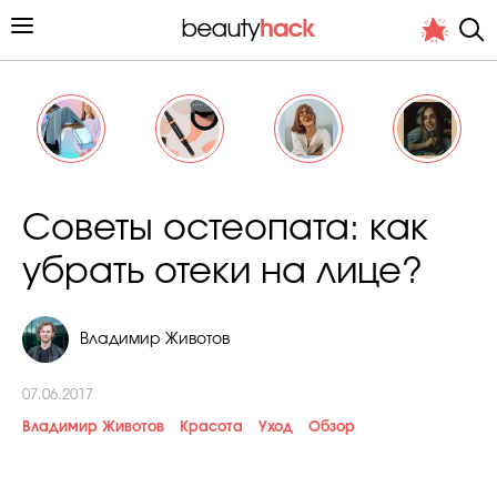
Личный опыт
Советы остеопата: как
Стиль жизни
убрать отеки на лице?
Подиум
Владимир Животов
Хит недели от стилиста
07.06.2017
Владимир Животов
Красота
Уход
Обзор
Снимает и тестирует редакция