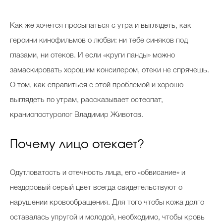
Косметичка профи
К
ак же хочется просыпаться с утра и выглядеть, как
Вопрос эксперту
героини кинофильмов о любви: ни тебе синяков под
Папа может
глазами, ни отеков. И если «круги панды» можно
Худеем правильно
замаскировать хорошим консилером, отеки не спрячешь.
О том, как справиться с этой проблемой и хорошо
выглядеть по утрам, рассказывает остеопат,
краниопостуролог Владимир Животов.
Бьютихакер / Мама-хакер
Почему лицо отекает?
Выбор визажистов
Выбор косметолога
Одутловатость и отечность лица, его «обвисание» и
Полиция красоты
нездоровый серый цвет всегда свидетельствуют о
Хит недели от визажиста
нарушении кровообращения. Для того чтобы кожа долго
оставалась упругой и молодой, необходимо, чтобы кровь