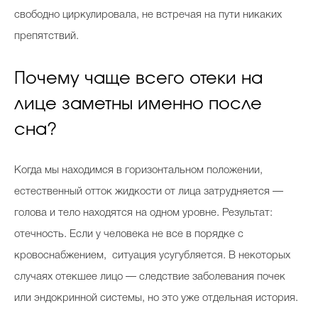
свободно циркулировала, не встречая на пути никаких
препятствий.
Celebrity дня
Почему чаще всего отеки на
Фотоальбом
лице заметны именно после
Интервью со звездой
сна?
Когда мы находимся в горизонтальном положении,
Beauty- битвы
естественный отток жидкости от лица затрудняется —
Тесты
голова и тело находятся на одном уровне. Результат:
Викторины
отечность. Если у человека не все в порядке с
кровоснабжением, ситуация усугубляется. В некоторых
случаях отекшее лицо — следствие заболевания почек
или эндокринной системы, но это уже отдельная история.