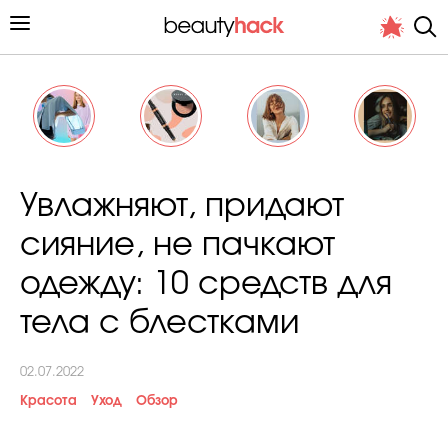
Личный опыт
Увлажняют, придают
Стиль жизни
сияние, не пачкают
Подиум
одежду: 10 средств для
Хит недели от стилиста
тела с блестками
02.07.2022
Красота
Уход
Обзор
Снимает и тестирует редакция