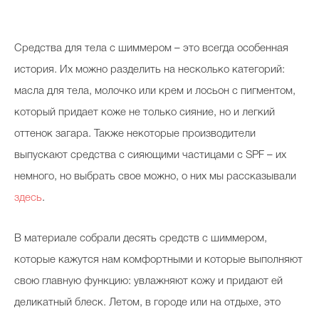
Косметичка профи
Вопрос эксперту
Средства для тела с шиммером – это всегда особенная
Папа может
история. Их можно разделить на несколько категорий:
масла для тела, молочко или крем и лосьон с пигментом,
Худеем правильно
который придает коже не только сияние, но и легкий
оттенок загара. Также некоторые производители
выпускают средства с сияющими частицами с SPF – их
немного, но выбрать свое можно, о них мы рассказывали
Бьютихакер / Мама-хакер
здесь
.
Выбор визажистов
Выбор косметолога
В материале собрали десять средств с шиммером,
которые кажутся нам комфортными и которые выполняют
Полиция красоты
свою главную функцию: увлажняют кожу и придают ей
Хит недели от визажиста
деликатный блеск. Летом, в городе или на отдыхе, это